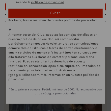
Acepto la
política de privacidad
.
¡UPS! HA SIDO UN LAPSUS, CONTINUO EN USA
ÚNETE
NO, QUIERO VISITAR LA WEB DE ESPAÑA
Por favor, lee un resumen de nuestra política de privacidad
Estamos presentes en más de 29 tiendas.
Esencia Pikolinos
Al formar parte del Club, aceptas las ventajas detalladas en
Selecciona el tuyo
aquí
.
nuestra política de privacidad, así como recibir
Descubre más
periódicamente nuestra Newsletter y otras comunicaciones
Desde 1984 trabajamos para que cada zapato sea
comerciales de Pikolinos a través de correo electrónico y/o
único.
sms y servicios de mensajería instantánea (en su caso), por
ello trataremos sus datos de carácter personal con dicha
finalidad. Puedes ejercitar tus derechos de acceso,
rectificación, cancelación, oposición, supresión, limitación del
tratamiento y portabilidad escribiéndonos a
rgpd@pikolinos.com
. Más información en nuestra
política de
privacidad
.
*En tu primera compra. Pedido mínimo de 50€. No acumulable con
otros códigos promocionales.