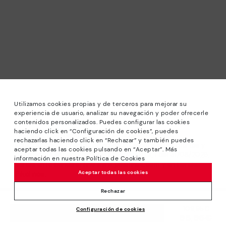
Utilizamos cookies propias y de terceros para mejorar su
experiencia de usuario, analizar su navegación y poder ofrecerle
contenidos personalizados. Puedes configurar las cookies
haciendo click en “Configuración de cookies”, puedes
*Rebajas: Descuentos de hasta -40% en modelos
rechazarlas haciendo click en “Rechazar” y también puedes
seleccionados. Promoción no acumulable a otras ofertas y
aceptar todas las cookies pulsando en “Aceptar”. Más
descuentos especiales. Hasta las 23:59 CET del 31/08/2026.
información en nuestra Política de Cookies
Válido en la tienda online www.pikolinos.com y en tiendas
Aceptar todas las cookies
Pikolinos.
*Hasta -50% Extra Descuentos Outlet. Descuentos en
Rechazar
productos seleccionados. Promoción no acumulable a otras
Precio reducido de
109,95€
Configuración de cookies
ofertas y descuentos especiales. Válido en la tienda online
AÑADIR A LA CESTA
98,95€
a
www.pikolinos.com y en tiendas Pikolinos Outlet. Hasta las