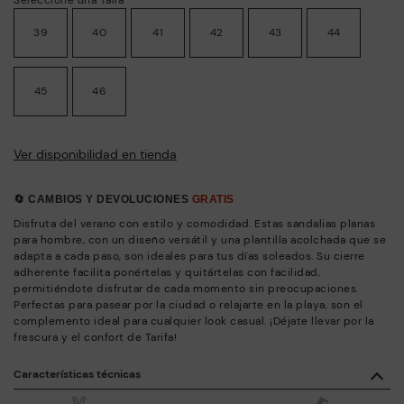
39
40
41
42
43
44
45
46
Ver disponibilidad en tienda
🔄 CAMBIOS Y DEVOLUCIONES
GRATIS
Disfruta del verano con estilo y comodidad. Estas sandalias planas
para hombre, con un diseño versátil y una plantilla acolchada que se
adapta a cada paso, son ideales para tus días soleados. Su cierre
adherente facilita ponértelas y quitártelas con facilidad,
permitiéndote disfrutar de cada momento sin preocupaciones.
Perfectas para pasear por la ciudad o relajarte en la playa, son el
complemento ideal para cualquier look casual. ¡Déjate llevar por la
frescura y el confort de Tarifa!
Características técnicas