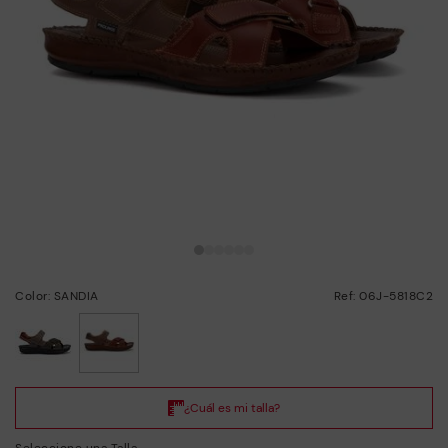
Color: SANDIA
Ref: 06J-5818C2
seleccionado
Seleccione una Talla