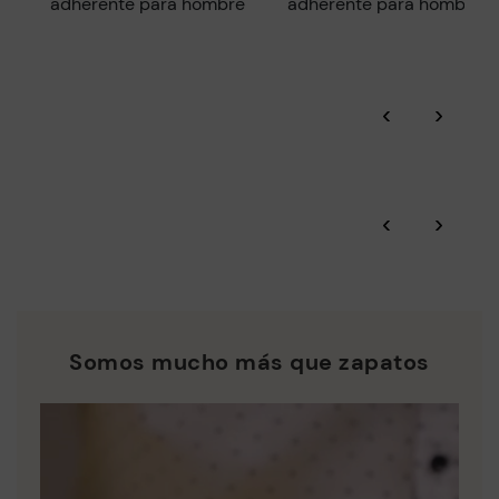
e
adherente para hombre
adherente para hombre
‹
›
‹
›
Somos mucho más que zapatos