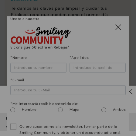
Te damos las claves para limpiar y cuidar tus
Pikolinos para que queden como el primer día.
Únete a nuestra
y consigue 5€ extra en Rebajas*
*Nombre
*Apellidos
*E-mail
¡Ojo!
*Me interesaría recibir contenido de:
Hombre
Mujer
Ambos
Parece que estás en
USA
y vas a acceder a
España
.
¿Quieres ir a la web de
USA
?
Quiero suscribirme a la newsletter, formar parte de la
Smiling Community, y obtener un descuendo adicional.