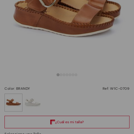
Color: BRANDY
Ref: W1C-0709
seleccionado
Seleccione una Talla