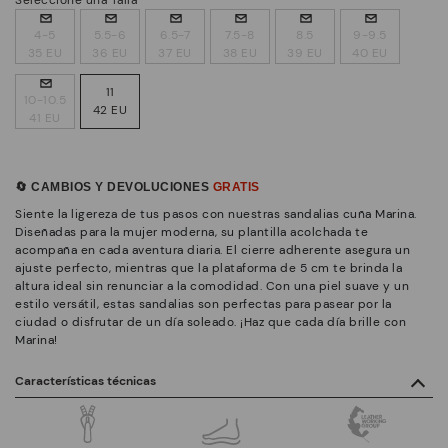
4-5
5.5-6
6.5-7
7.5-8
8.5
9-9.5
35 EU
36 EU
37 EU
38 EU
39 EU
40 EU
11
10-10.5
42 EU
41 EU
🔄 CAMBIOS Y DEVOLUCIONES
GRATIS
Siente la ligereza de tus pasos con nuestras sandalias cuña Marina.
Diseñadas para la mujer moderna, su plantilla acolchada te
acompaña en cada aventura diaria. El cierre adherente asegura un
ajuste perfecto, mientras que la plataforma de 5 cm te brinda la
altura ideal sin renunciar a la comodidad. Con una piel suave y un
estilo versátil, estas sandalias son perfectas para pasear por la
ciudad o disfrutar de un día soleado. ¡Haz que cada día brille con
Marina!
Características técnicas