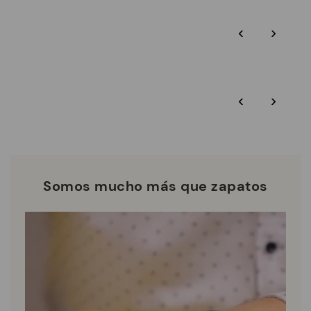
Click and collect. Recógelo en tu tienda
procesos.
Pikolinos más cercana.
‹
›
A través de auditorías BSCI certificadas por Amfori,
supervisamos la sostenibilidad social y ambiental de toda la
Garantía Pikolinos.
cadena de suministro.
Residuo Cero: Ponemos en valor las materias primas
Consulta más información sobre envíos,
.
aquí
reduciendo la generación de residuos y fomentando su
‹
›
reutilización.
*Envíos gratuitos para pedidos superiores a $125 -
devoluciones gratuitas. Plazo de devolución ampliado a 60 días
Pikolinos trabaja por la sostenibilidad de todos sus
para clientes suscritos a la newsletter o miembros del club.
materiales y procesos de producción.
DESCUBRE MÁS
Somos mucho más que zapatos