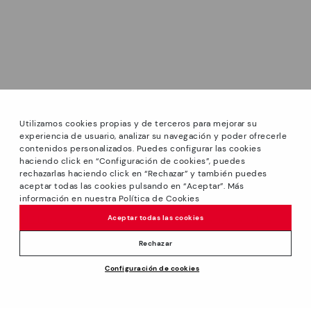
Utilizamos cookies propias y de terceros para mejorar su
experiencia de usuario, analizar su navegación y poder ofrecerle
contenidos personalizados. Puedes configurar las cookies
haciendo click en “Configuración de cookies”, puedes
*Rebajas: Descuentos de hasta -40% en modelos
rechazarlas haciendo click en “Rechazar” y también puedes
seleccionados + Envío a domicilio económico gratis en
aceptar todas las cookies pulsando en “Aceptar”. Más
todos los pedidos excepto shoe care. Promoción no
información en nuestra Política de Cookies
acumulable a otras ofertas y descuentos especiales. Hasta
Aceptar todas las cookies
el 31 agosto 2026 11:59pm (ET). Válido en la tienda online
www.pikolinos.com.
Rechazar
*Hasta -50% Extra Descuentos Outlet. Descuentos en
Precio reducido de
$185.00
Configuración de cookies
productos seleccionados. Promoción no acumulable a otras
AÑADIR A LA CESTA
$148.00
a
ofertas y descuentos especiales. Válido en la tienda online
www.pikolinos.com y en tiendas Pikolinos Outlet. Hasta las
11:59 pm (ET) del 08/31/2026.