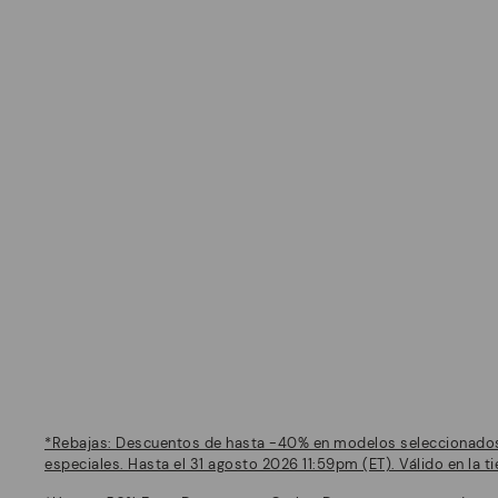
*Rebajas: Descuentos de hasta -40% en modelos seleccionados 
especiales. Hasta el 31 agosto 2026 11:59pm (ET). Válido en la 