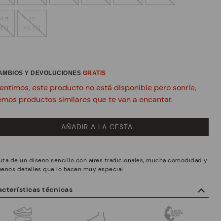
11.5
12
 EU
46 EU
CAMBIOS Y DEVOLUCIONES
GRATIS
entimos, este producto no está disponible pero sonríe,
emos productos similares que te van a encantar.
AÑADIR A LA CESTA
ruta de un diseño sencillo con aires tradicionales, mucha comodidad y
eños detalles que lo hacen muy especial
cterísticas técnicas