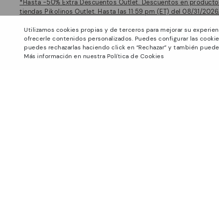
*Hasta -50% Extra Descuentos Outlet. Descuentos en productos 
tiendas Pikolinos Outlet. Hasta las 11:59 pm (ET) del 08/31/2026
Sobre Pikolinos
Ayuda
Utilizamos cookies propias y de terceros para mejorar su experien
ofrecerle contenidos personalizados. Puedes configurar las cookie
Universo
Centro de Soporte
puedes rechazarlas haciendo click en “Rechazar” y también puede
Huellas
Cómo hacer un pedido
Más información en nuestra Política de Cookies
Blog
Cambios y devoluciones
Fabricación
Guía de tallas
Smiling Community
Conoce tu talla
Ventajas Pikolinos
Seguridad del producto