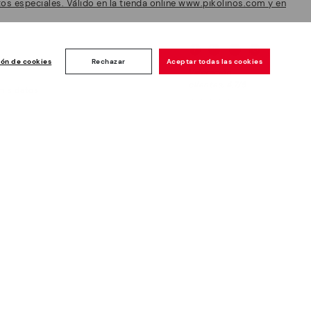
 especiales. Válido en la tienda online www.pikolinos.com y en
ión de cookies
Rechazar
Aceptar todas las cookies
Valoración
clientes: 4.7/5
mis datos
icia
1738
opiniones
Newsletter
Únete al club y consigue $10 de
bienvenida y más ventajas*
Me suscribo
Pago Seguro