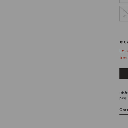
11-
45
🔄 
Lo s
ten
Disf
pequ
Cara