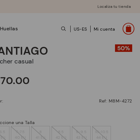
Localiza tu tienda
Huellas
US-ES
Mi cuenta
ANTIAGO
lucher casual
170.00
r:
Ref: M8M-4272
ccione una Talla
6.5
7-7.5
8
8.5
9-9.5
10-10.5
 EU
40 EU
41 EU
42 EU
43 EU
44 EU