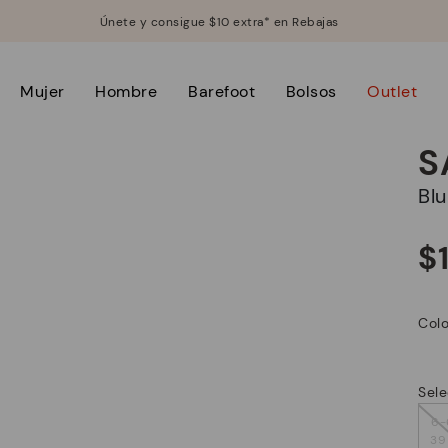
Únete y consigue $10 extra* en Rebajas
Mujer
Hombre
Barefoot
Bolsos
Outlet
S
B
$
Colo
Sele
6-
39