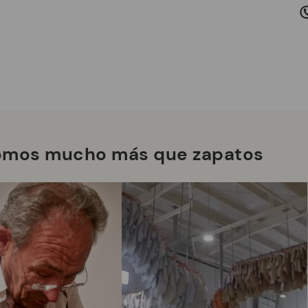
co
se
Co
omos mucho más que zapatos
*E
gr
su