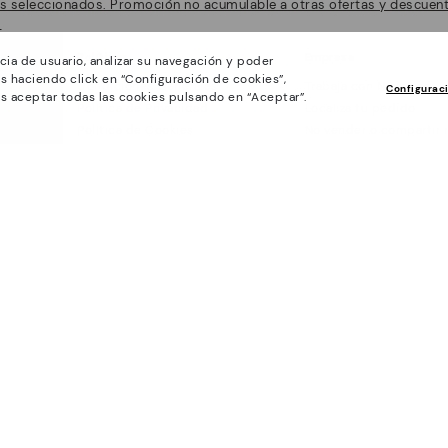
seleccionados. Promoción no acumulable a otras ofertas y descuentos
.
Políticas
Empresa
cia de usuario, analizar su navegación y poder
s haciendo click en “Configuración de cookies”,
Condiciones Generales
Trabaja con Nosotros
Configurac
s aceptar todas las cookies pulsando en “Aceptar”.
Política de Privacidad
Localiza tu pedido
Política de Cookies
No vender o compartir 
personales
Configurador de Cookies
Quiero abrir una Franqu
Accesibilidad
Condiciones Generales de Compra