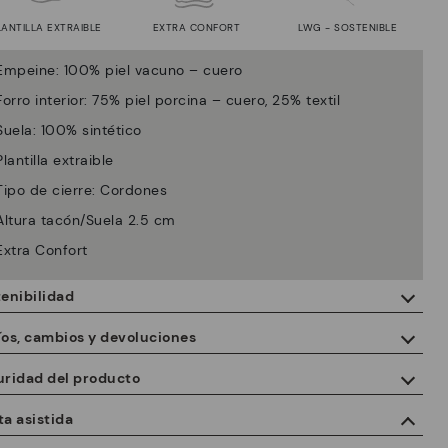
LANTILLA EXTRAIBLE
EXTRA CONFORT
LWG - SOSTENIBLE
Empeine: 100% piel vacuno – cuero
Forro interior: 75% piel porcina – cuero, 25% textil
Suela: 100% sintético
Plantilla extraible
Tipo de cierre: Cordones
Altura tacón/Suela 2.5 cm
Extra Confort
enibilidad
Con la compra de este producto, estás apoyando la fabricación
íos, cambios y devoluciones
responsable de la piel a través de Leather Working Group.
uridad del producto
ISO 14006 Ecodiseño: Nuestra colección está diseñada
Entrega gratuita a partir de $125 de compra.
identificando los impactos ambientales en todo el ciclo de vida
 seguridad de nuestros productos nos importa. También la tuya.
a asistida
del producto, con el fin de reducirlos al mínimo.
r este motivo hemos habilitado un espacio a través del que poder