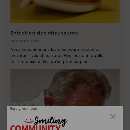
Entretien des chaussures
Découvrez suite
Nous vous donnons les clés pour nettoyer et
entretenir vos chaussures Pikolinos afin qu'elles
restent aussi belles qu'au premier jour.
Rejoignez-nous