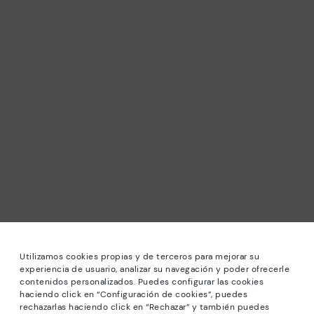
Utilizamos cookies propias y de terceros para mejorar su
experiencia de usuario, analizar su navegación y poder ofrecerle
contenidos personalizados. Puedes configurar las cookies
haciendo click en “Configuración de cookies”, puedes
rechazarlas haciendo click en “Rechazar” y también puedes