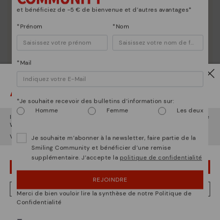
et bénéficiez de -5 € de bienvenue et d’autres avantages*
*Prénom
*Nom
*Mail
Attention !
*Je souhaite recevoir des bulletins d’information sur:
Homme
Femme
Les deux
Il semble que vous êtes en
États-Unis
et vous allez accéder au site
Web de
Luxembourg
.
Voulez-vous aller sur le site Web de
États-Unis
?
Je souhaite m’abonner à la newsletter, faire partie de la
La nature de Pikolinos
Smiling Community et bénéficier d’une remise
supplémentaire. J’accepte la
politique de confidentialité
Découvrez suite
OUPS... JE ME SUIS TROMPÉ, JE VEUX RESTER EN ÉTATS-UNIS
Depuis 1984, nous nous efforçons de rendre chaque
REJOINDRE
chaussure unique.
NON, JE VEUX ALLER SUR LE SITE WEB DU LUXEMBOURG
Merci de bien vouloir lire la synthèse de notre Politique de
Confidentialité
Nous sommes présents dans plus de 29 boutiques