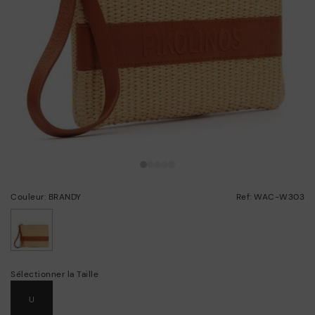
Couleur: BRANDY
Ref: WAC-W303
choisi/ie
Sélectionner la Taille
U