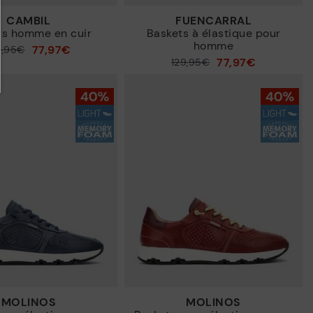
CAMBIL
FUENCARRAL
ts homme en cuir
Baskets à élastique pour
homme
77,97€
9,95€
77,97€
129,95€
Prix ​​réduit de
à
MOLINOS
MOLINOS