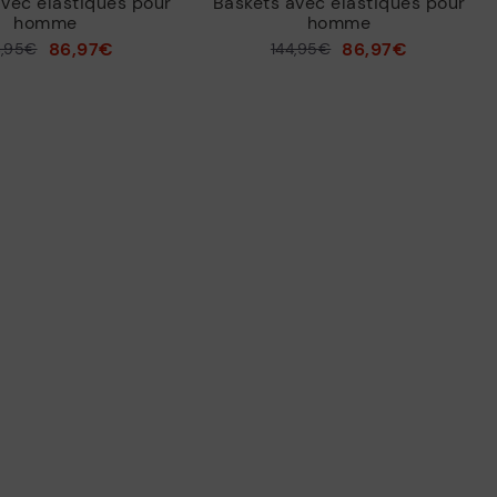
avec élastiques pour
Baskets avec élastiques pour
homme
homme
86,97€
86,97€
4,95€
144,95€
Prix ​​réduit de
à