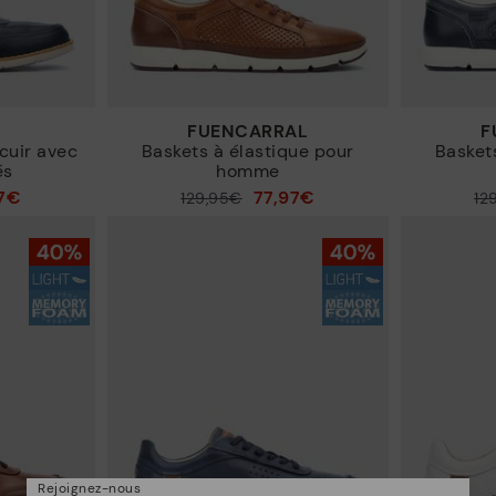
FUENCARRAL
cuir avec
Baskets à élastique pour
Basket
és
homme
7€
77,97€
129,95€
12
Prix ​​réduit de
Prix ​​réduit de
à
à
Rejoignez-nous