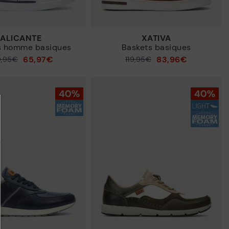
ALICANTE
XATIVA
s homme basiques
Baskets basiques
65,97€
83,96€
9,95€
119,95€
Prix ​​réduit de
à