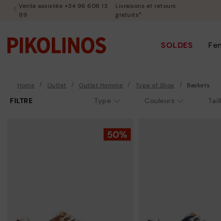
Vente assistée +34 96 606 13
Livraisons et retours
99
gratuits*
SOLDES
Fe
Home
Outlet
Outlet Homme
Type of Shoe
Baskets
FILTRE
Type
Couleurs
Tail