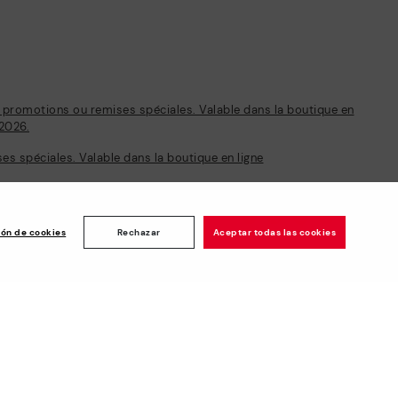
s promotions ou remises spéciales. Valable dans la boutique en
/2026.
s spéciales. Valable dans la boutique en ligne
ión de cookies
Rechazar
Aceptar todas las cookies
Newsletter
chise
Rejoignez le club et bénéficiez
de -5 € de bienvenue et
d’autres avantages*
Abonnez-vous
Paiement sécurisé