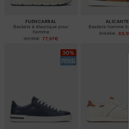
FUENCARRAL
ALICANTE
Baskets à élastique pour
Baskets homme b
homme
65,
109,95€
Prix ​​réduit de
77,97€
129,95€
Prix ​​réduit de
à
à