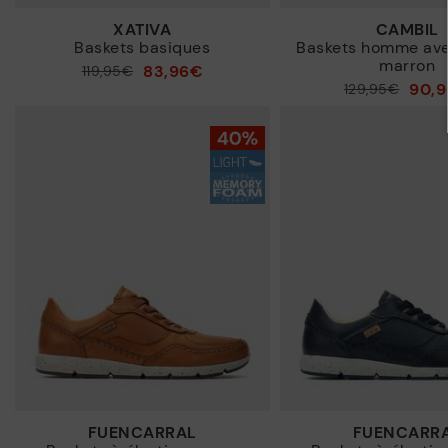
XATIVA
CAMBIL
Baskets basiques
Baskets homme ave
marron
83,96€
119,95€
Prix ​​réduit de
90,
129,95€
à
Prix ​​réduit de
à
FUENCARRAL
FUENCARR