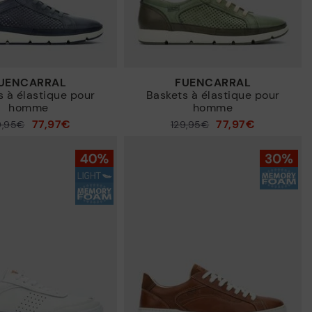
FUENCARRAL
FUENCARRAL
s à élastique pour
Baskets à élastique pour
homme
homme
77,97€
77,97€
9,95€
129,95€
Prix ​​réduit de
à