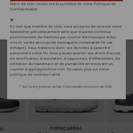
NON, JE VEUX ALLER SUR LE SITE WEB DU
Merci de bien vouloir lire la synthèse de notre Politique de
LUXEMBOURG
CAMBIL
Confidentialité
c détails
Baskets homme en cuir
Baske
Nous sommes présents dans plus de 29 boutiques
77,97€
129,95€
12
Prix ​​réduit de
Prix ​​réduit de
96€
Sélectionnez la vôtre
ici
.
En tant que membre du club, vous acceptez de recevoir notre
à
à
Newsletter périodiquement ainsi que d’autres contenus
promotionnels de Pikolinos par courrier électronique et/ou
sms et via les services de messagerie instantanée (le cas
échéant), nous traiterons donc vos données à caractère
personnel à cette fin. Vous pouvez exercer vos droits d’accès,
de rectification, d’annulation, d’opposition, d’effacement, de
limitation du traitement et de portabilité en envoyant un
courrier à
rgpd@pikolinos.com
. En savoir plus sur notre
politique de confidentialité
.
* Sur votre premier achat. Commande minimum de 50€.
AL
FUENCARRAL