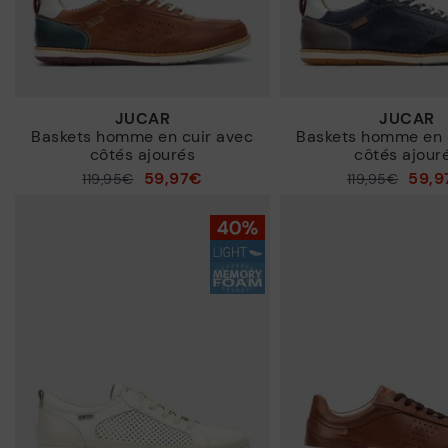
JUCAR
JUCAR
Baskets homme en cuir avec
Baskets homme en 
côtés ajourés
côtés ajour
59,97€
59,9
119,95€
119,95€
Prix ​​réduit de
Prix ​​réduit de
à
à