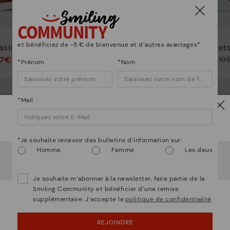
ALICANTE
et bénéficiez de -5 € de bienvenue et d’autres avantages*
asiques
Baskets homme basiques
Basket
97€
65,97€
109,95€
10
Prix ​​réduit de
Prix ​​réduit de
*Prénom
*Nom
à
à
*Mail
Attention !
*Je souhaite recevoir des bulletins d’information sur:
Homme
Femme
Les deux
Il semble que vous êtes en
États-Unis
et vous allez
accéder au site Web de
Luxembourg
.
Voulez-vous aller sur le site Web de
États-Unis
?
Je souhaite m’abonner à la newsletter, faire partie de la
Smiling Community et bénéficier d’une remise
supplémentaire. J’accepte la
politique de confidentialité
OUPS... JE ME SUIS TROMPÉ, JE VEUX RESTER
EN ÉTATS-UNIS
REJOINDRE