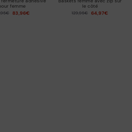
 fermeture adhésive
Baskets femme avec zip sur
pour femme
le côté
83,96€
64,97€
9,95€
129,95€
Prix ​​réduit de
à