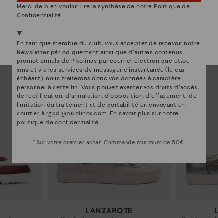
NON, JE VEUX ALLER SUR LE SITE WEB DU
Merci de bien vouloir lire la synthèse de notre Politique de
LUXEMBOURG
RUEDA
Confidentialité
semelle
Baskets femme à semelle
Basket
e
compensée
Nous sommes présents dans plus de 29 boutiques
97€
77,97€
Sélectionnez la vôtre
ici
.
129,95€
12
En tant que membre du club, vous acceptez de recevoir notre
Prix ​​réduit de
Prix ​​réduit de
Newsletter périodiquement ainsi que d’autres contenus
à
à
promotionnels de Pikolinos par courrier électronique et/ou
sms et via les services de messagerie instantanée (le cas
échéant), nous traiterons donc vos données à caractère
personnel à cette fin. Vous pouvez exercer vos droits d’accès,
de rectification, d’annulation, d’opposition, d’effacement, de
limitation du traitement et de portabilité en envoyant un
courrier à
rgpd@pikolinos.com
. En savoir plus sur notre
politique de confidentialité
.
* Sur votre premier achat. Commande minimum de 50€.
LANZAROTE