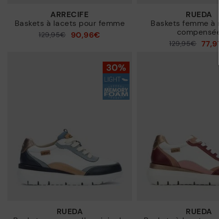
ARRECIFE
RUEDA
Baskets à lacets pour femme
Baskets femme à 
compensé
90,96€
129,95€
Prix ​​réduit de
77,
129,95€
à
Prix ​​réduit de
à
RUEDA
RUEDA