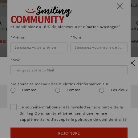
A
CANTABRIA
et bénéficiez de -5 € de bienvenue et d’autres avantages*
ue pour
Baskets à élastique pour
Basket
femme
*Prénom
*Nom
96€
64,97€
129,95€
12
Prix ​​réduit de
Prix ​​réduit de
à
à
*Mail
Attention !
*Je souhaite recevoir des bulletins d’information sur:
Homme
Femme
Les deux
Il semble que vous êtes en
États-Unis
et vous allez
accéder au site Web de
Luxembourg
.
Voulez-vous aller sur le site Web de
États-Unis
?
Je souhaite m’abonner à la newsletter, faire partie de la
Smiling Community et bénéficier d’une remise
supplémentaire. J’accepte la
politique de confidentialité
OUPS... JE ME SUIS TROMPÉ, JE VEUX RESTER
EN ÉTATS-UNIS
REJOINDRE