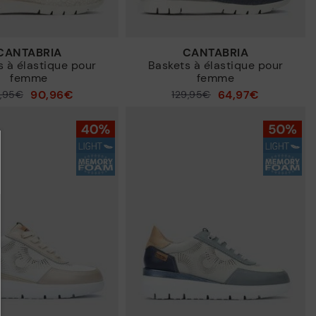
CANTABRIA
CANTABRIA
s à élastique pour
Baskets à élastique pour
femme
femme
90,96€
64,97€
9,95€
129,95€
Prix ​​réduit de
à