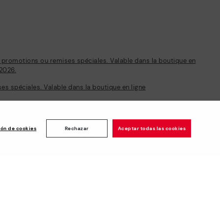
s promotions ou remises spéciales. Valable dans la boutique en
/2026.
s spéciales. Valable dans la boutique en ligne
ión de cookies
Rechazar
Aceptar todas las cookies
Newsletter
chise
Rejoignez le club et bénéficiez
de -5 € de bienvenue et
d’autres avantages*
Abonnez-vous
Paiement sécurisé