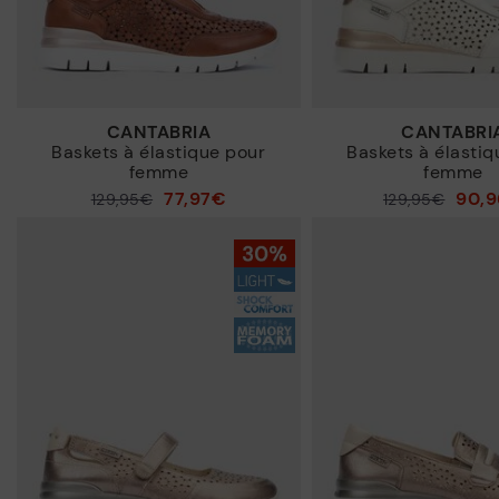
CANTABRIA
CANTABRI
Baskets à élastique pour
Baskets à élastiq
femme
femme
77,97€
90,
129,95€
129,95€
Prix ​​réduit de
Prix ​​réduit de
à
à