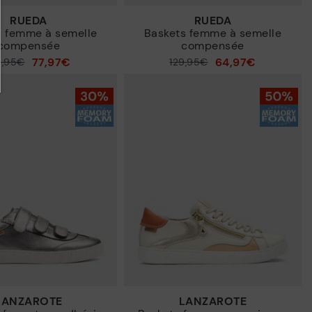
RUEDA
RUEDA
s femme à semelle
Baskets femme à semelle
compensée
compensée
77,97€
64,97€
9,95€
129,95€
Prix ​​réduit de
à
LANZAROTE
LANZAROTE