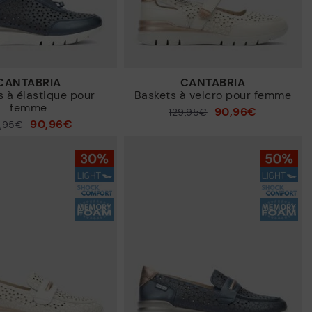
CANTABRIA
CANTABRIA
s à élastique pour
Baskets à velcro pour femme
femme
90,96€
129,95€
Prix ​​réduit de
90,96€
9,95€
à