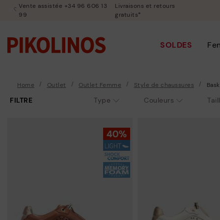
Vente assistée +34 96 606 13
Livraisons et retours
99
gratuits*
SOLDES
Fe
Home
Outlet
Outlet Femme
Style de chaussures
Bask
FILTRE
Type
Couleurs
Tail