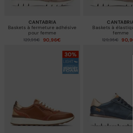
CANTABRIA
CANTABRI
Baskets à fermeture adhésive
Baskets à élastiq
pour femme
femme
90,96€
90,
129,95€
129,95€
Prix ​​réduit de
Prix ​​réduit de
à
à