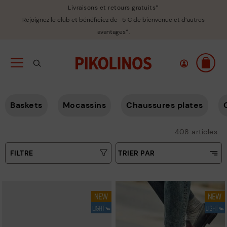
Livraisons et retours gratuits*
Rejoignez le club et bénéficiez de -5 € de bienvenue et d’autres
avantages*.
Baskets
Mocassins
Chaussures plates
408 articles
FILTRE
TRIER PAR
Prix croissant
Type
Prix décroissant
Couleurs
Meilleures ventes
Nouvelles