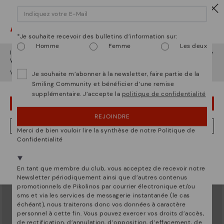
Attention !
*Je souhaite recevoir des bulletins d’information sur:
Homme
Femme
Les deux
Il semble que vous êtes en
États-Unis
et vous allez accéder au site
Web de
Luxembourg
.
Voulez-vous aller sur le site Web de
États-Unis
?
Je souhaite m’abonner à la newsletter, faire partie de la
Smiling Community et bénéficier d’une remise
supplémentaire. J’accepte la
politique de confidentialité
DURANGO
DURANGO
OUPS... JE ME SUIS TROMPÉ, JE VEUX RESTER EN ÉTATS-UNIS
Petit sac à main à double anse
Petit sac à main à double anse
pour femme
pour femme
REJOINDRE
144,95€
144,95€
NON, JE VEUX ALLER SUR LE SITE WEB DU LUXEMBOURG
Merci de bien vouloir lire la synthèse de notre Politique de
Confidentialité
Nous sommes présents dans plus de 29 boutiques
Sélectionnez la vôtre
ici
.
En tant que membre du club, vous acceptez de recevoir notre
Newsletter périodiquement ainsi que d’autres contenus
promotionnels de Pikolinos par courrier électronique et/ou
sms et via les services de messagerie instantanée (le cas
échéant), nous traiterons donc vos données à caractère
personnel à cette fin. Vous pouvez exercer vos droits d’accès,
de rectification, d’annulation, d’opposition, d’effacement, de