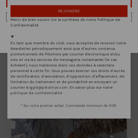
OUPS... JE ME SUIS TROMPÉ, JE VEUX RESTER EN ÉTATS-UNIS
REJOINDRE
NON, JE VEUX ALLER SUR LE SITE WEB DU LUXEMBOURG
Merci de bien vouloir lire la synthèse de notre Politique de
Confidentialité
La nature de Pikolinos
Nous sommes présents dans plus de 29 boutiques
Sélectionnez la vôtre
ici
.
Découvrez suite
En tant que membre du club, vous acceptez de recevoir notre
Newsletter périodiquement ainsi que d’autres contenus
Depuis 1984, nous nous efforçons de rendre chaque
promotionnels de Pikolinos par courrier électronique et/ou
chaussure unique.
sms et via les services de messagerie instantanée (le cas
échéant), nous traiterons donc vos données à caractère
personnel à cette fin. Vous pouvez exercer vos droits d’accès,
de rectification, d’annulation, d’opposition, d’effacement, de
limitation du traitement et de portabilité en envoyant un
courrier à
rgpd@pikolinos.com
. En savoir plus sur notre
politique de confidentialité
.
* Sur votre premier achat. Commande minimum de 50€.