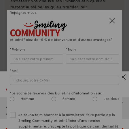
entretenir vos chaussures Pikolinos afin qu'elles
restent aussi belles qu'au premier jour.
Rejoignez-nous
et bénéficiez de -5 € de bienvenue et d’autres avantages*
*Prénom
*Nom
*Mail
Attention !
*Je souhaite recevoir des bulletins d’information sur:
Homme
Femme
Les deux
Il semble que vous êtes en
États-Unis
et vous allez accéder au site
Web de
Luxembourg
.
Voulez-vous aller sur le site Web de
États-Unis
?
Je souhaite m’abonner à la newsletter, faire partie de la
Smiling Community et bénéficier d’une remise
supplémentaire. J’accepte la
politique de confidentialité