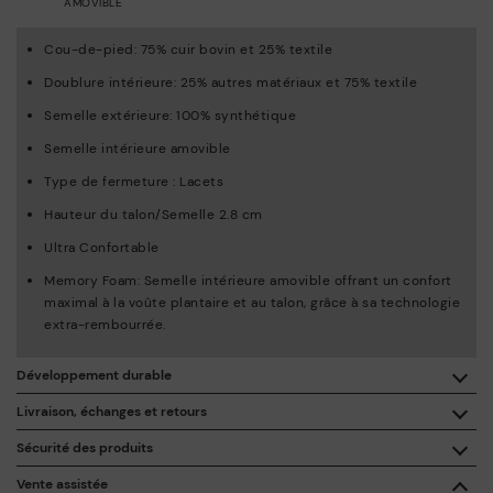
AMOVIBLE
Cou-de-pied: 75% cuir bovin et 25% textile
Doublure intérieure: 25% autres matériaux et 75% textile
Semelle extérieure: 100% synthétique
Semelle intérieure amovible
Type de fermeture : Lacets
Hauteur du talon/Semelle 2.8 cm
Ultra Confortable
Memory Foam: Semelle intérieure amovible offrant un confort
maximal à la voûte plantaire et au talon, grâce à sa technologie
extra-rembourrée.
Développement durable
En achetant ce produit, vous soutenez une fabrication éco-
Livraison, échanges et retours
responsable du cuir via le Leather Working Group.
Sécurité des produits
Livraison gratuite à partir de 50 € d'achat.
ISO 14006 Ecodesign: Notre collection inscrit la conception
La sécurité de nos produits nous tient à cœur. La vôtre aussi.
Vente assistée
de ces modèles sous le signe de l’étude des impacts