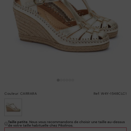
Couleur: CARRARA
Ref: W4Y-1548CLC1
choisi/ie