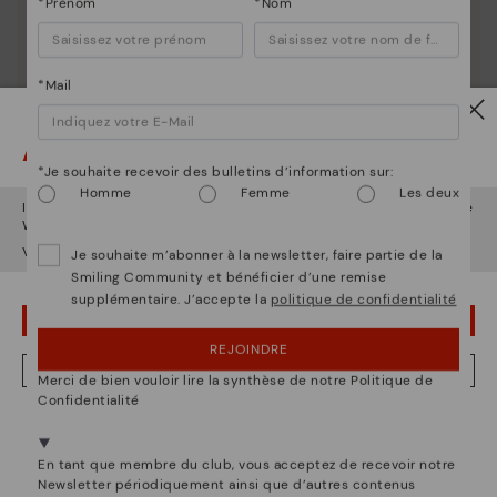
*Prénom
*Nom
*Mail
Attention !
*Je souhaite recevoir des bulletins d’information sur:
Homme
Femme
Les deux
Il semble que vous êtes en
États-Unis
et vous allez accéder au site
Web de
Luxembourg
.
Voulez-vous aller sur le site Web de
États-Unis
?
Je souhaite m’abonner à la newsletter, faire partie de la
Smiling Community et bénéficier d’une remise
supplémentaire. J’accepte la
politique de confidentialité
OUPS... JE ME SUIS TROMPÉ, JE VEUX RESTER EN ÉTATS-UNIS
REJOINDRE
NON, JE VEUX ALLER SUR LE SITE WEB DU LUXEMBOURG
Merci de bien vouloir lire la synthèse de notre Politique de
Confidentialité
Nous sommes présents dans plus de 29 boutiques
Sélectionnez la vôtre
ici
.
En tant que membre du club, vous acceptez de recevoir notre
Newsletter périodiquement ainsi que d’autres contenus