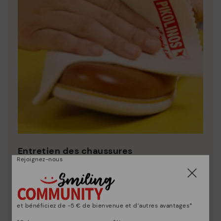
Entretien des chaussures
Rejoignez-nous
Découvrez suite
Nous vous donnons les clés pour nettoyer et
entretenir vos chaussures Pikolinos afin qu'elles
restent aussi belles qu'au premier jour.
et bénéficiez de -5 € de bienvenue et d’autres avantages*