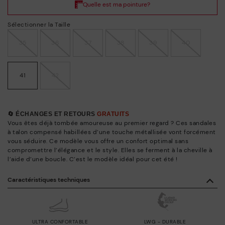
Sélectionner la Taille
35
36
37
38
39
40
41
42
🔄 ÉCHANGES ET RETOURS
GRATUITS
Vous êtes déjà tombée amoureuse au premier regard ? Ces sandales
à talon compensé habillées d’une touche métallisée vont forcément
vous séduire. Ce modèle vous offre un confort optimal sans
compromettre l’élégance et le style. Elles se ferment à la cheville à
l’aide d’une boucle. C’est le modèle idéal pour cet été !
Caractéristiques techniques
ULTRA CONFORTABLE
LWG - DURABLE