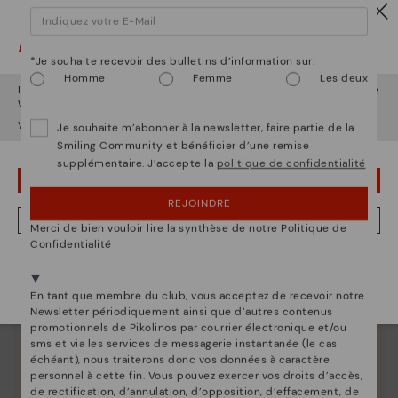
La nature de Pikolinos
Attention !
Découvrez suite
*Je souhaite recevoir des bulletins d’information sur:
Homme
Femme
Les deux
Depuis 1984, nous nous efforçons de rendre chaque
Il semble que vous êtes en
États-Unis
et vous allez accéder au site
chaussure unique.
Web de
Luxembourg
.
Voulez-vous aller sur le site Web de
États-Unis
?
Je souhaite m’abonner à la newsletter, faire partie de la
Smiling Community et bénéficier d’une remise
supplémentaire. J’accepte la
politique de confidentialité
OUPS... JE ME SUIS TROMPÉ, JE VEUX RESTER EN ÉTATS-UNIS
REJOINDRE
NON, JE VEUX ALLER SUR LE SITE WEB DU LUXEMBOURG
Merci de bien vouloir lire la synthèse de notre Politique de
Confidentialité
Nous sommes présents dans plus de 29 boutiques
Sélectionnez la vôtre
ici
.
En tant que membre du club, vous acceptez de recevoir notre
Newsletter périodiquement ainsi que d’autres contenus
promotionnels de Pikolinos par courrier électronique et/ou
sms et via les services de messagerie instantanée (le cas
échéant), nous traiterons donc vos données à caractère
personnel à cette fin. Vous pouvez exercer vos droits d’accès,
de rectification, d’annulation, d’opposition, d’effacement, de