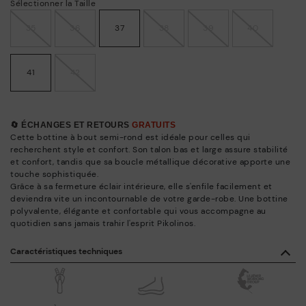
Sélectionner la Taille
35
36
37
38
39
40
41
42
🔄 ÉCHANGES ET RETOURS
GRATUITS
Cette bottine à bout semi-rond est idéale pour celles qui
recherchent style et confort. Son talon bas et large assure stabilité
et confort, tandis que sa boucle métallique décorative apporte une
touche sophistiquée.
Grâce à sa fermeture éclair intérieure, elle s'enfile facilement et
deviendra vite un incontournable de votre garde-robe. Une bottine
polyvalente, élégante et confortable qui vous accompagne au
quotidien sans jamais trahir l'esprit Pikolinos.
Caractéristiques techniques