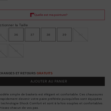
ctionner la Taille
35
36
37
38
39
40
41
42
ÉCHANGES ET RETOURS
GRATUITS
AJOUTER AU PANIER
odèle simple de baskets est élégant et confortable. Ces chaussures
 rapidement devenir votre paire préférée puisqu'elles sont équipées
a technologie Shock Comfort et sont à la fois souples et confortables.
tissez chacun de vos pas.