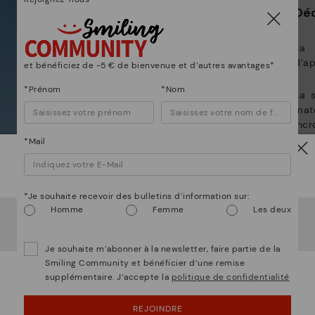
Déc
*L
gr
La 
ne
d’a
et bénéficiez de -5 € de bienvenue et d’autres avantages*
*Prénom
*Nom
La 
mat
incr
et l
*Mail
Attention !
*Je souhaite recevoir des bulletins d’information sur:
Homme
Femme
Les deux
Il semble que vous êtes en
États-Unis
et vous allez
accéder au site Web de
Luxembourg
.
Voulez-vous aller sur le site Web de
États-Unis
?
Je souhaite m’abonner à la newsletter, faire partie de la
Smiling Community et bénéficier d’une remise
supplémentaire. J’accepte la
politique de confidentialité
OUPS... JE ME SUIS TROMPÉ, JE VEUX RESTER
EN ÉTATS-UNIS
REJOINDRE