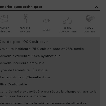
actéristiques techniques
EMELLE
FACILE À
ULTRA
LWG -
LÉGER
TÉRIEURE
ENFILER
CONFORTABLE
DURABLE
MOVIBLE
Cou-de-pied: 100% cuir bovin
Doublure intérieure: 75% cuir de porc et 25% textile
Semelle extérieure: 100% synthétique
Semelle intérieure amovible
Type de fermeture : Élastique
Hauteur du talon/Semelle 4 cm
Ultra Confortable
Light: Semelle extra-légère qui réduit la charge et facilite la
propulsion lors de la marche.
Memory Foam: Semelle intérieure amovible offrant un