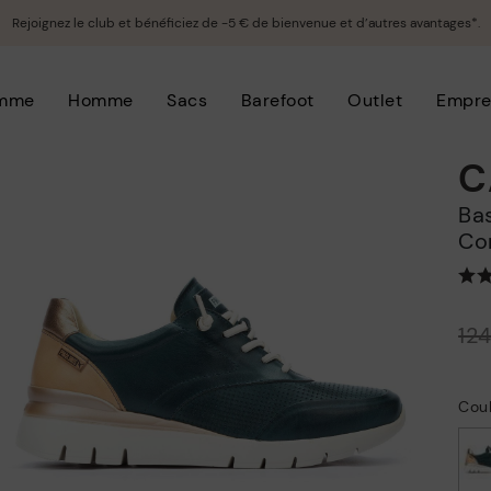
Rejoignez le club et bénéficiez de -5 € de bienvenue et d’autres avantages*.
mme
Homme
Sacs
Barefoot
Outlet
Empre
C
Baskets femme avec technologie Shock
Co
Prix ​​réduit de
12
à
Coul