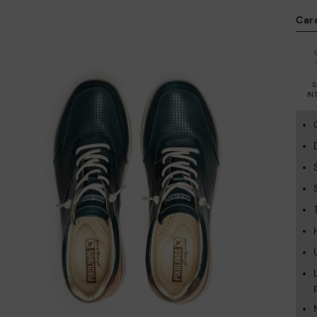
Car
S
IN
A