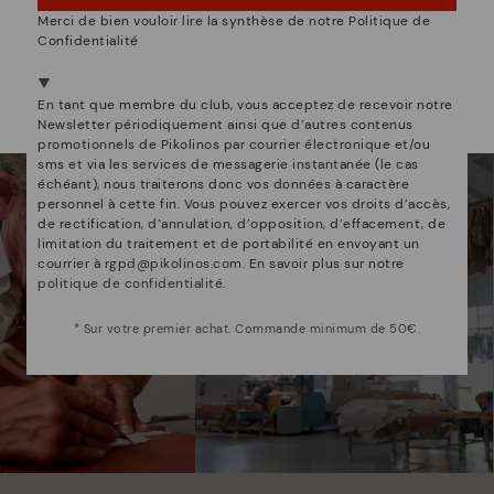
NON, JE VEUX ALLER SUR LE SITE WEB DU
Merci de bien vouloir lire la synthèse de notre Politique de
LUXEMBOURG
Confidentialité
mmes bien plus que des chaussur
Nous sommes présents dans plus de 29 boutiques
Sélectionnez la vôtre
ici
.
En tant que membre du club, vous acceptez de recevoir notre
Newsletter périodiquement ainsi que d’autres contenus
promotionnels de Pikolinos par courrier électronique et/ou
sms et via les services de messagerie instantanée (le cas
échéant), nous traiterons donc vos données à caractère
personnel à cette fin. Vous pouvez exercer vos droits d’accès,
de rectification, d’annulation, d’opposition, d’effacement, de
limitation du traitement et de portabilité en envoyant un
courrier à
rgpd@pikolinos.com
. En savoir plus sur notre
politique de confidentialité
.
* Sur votre premier achat. Commande minimum de 50€.