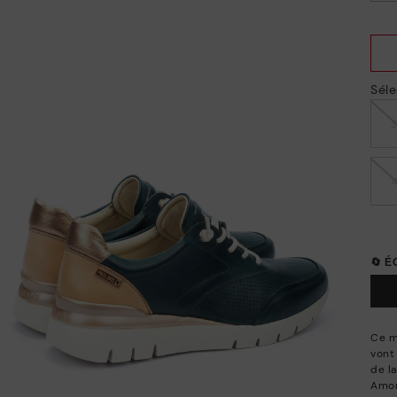
choisi/ie
Séle
🔄 
Ce m
vont
de l
Amor