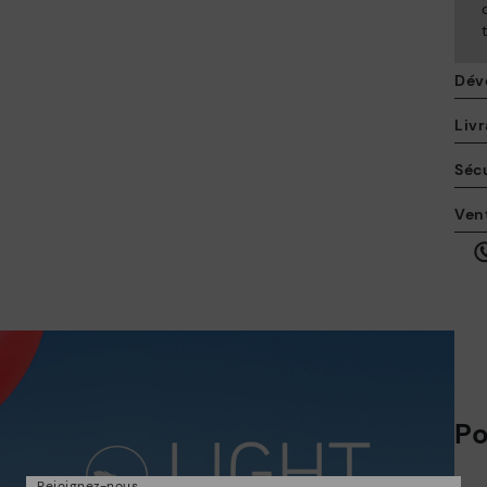
Dév
Livr
Sécu
La
Ven
po
en
ici
Po
Po
Rejoignez-nous