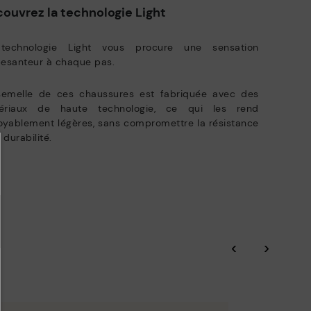
ouvrez la technologie Light
Pikolinos axe ses efforts sur la durabilité de tous ses matériaux et
des processus de production.
ivraisons gratuites pour commandes supérieures à 50€ - retours
atuits. Délai de retour étendu à 60 jours pour les abonnés à la
technologie Light vous procure une sensation
EN SAVOIR PLUS
wsletter et membres du Club.
pesanteur à chaque pas.
semelle de ces chaussures est fabriquée avec des
ériaux de haute technologie, ce qui les rend
oyablement légères, sans compromettre la résistance
a durabilité.
‹
›