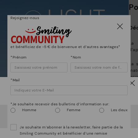
Po
Rejoignez-nous
Po
Déc
*L
gr
La 
et bénéficiez de -5 € de bienvenue et d’autres avantages*
ne
d’a
*Prénom
*Nom
La 
mat
incr
*Mail
et l
Attention !
*Je souhaite recevoir des bulletins d’information sur:
Homme
Femme
Les deux
Il semble que vous êtes en
États-Unis
et vous allez
accéder au site Web de
Luxembourg
.
Voulez-vous aller sur le site Web de
États-Unis
?
Complete o visual:
Je souhaite m’abonner à la newsletter, faire partie de la
Smiling Community et bénéficier d’une remise