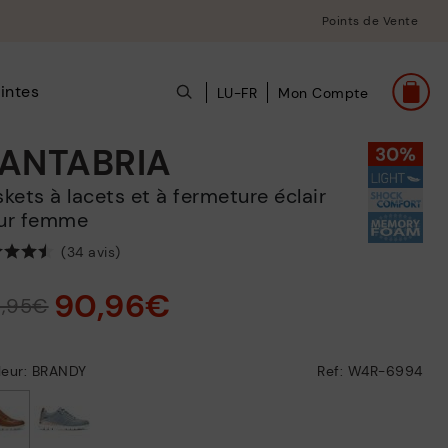
Points de Vente
intes
LU-FR
Mon Compte
ANTABRIA
ur femme
(34 avis)
90,96€
9,95€
leur: BRANDY
Ref: W4R-6994