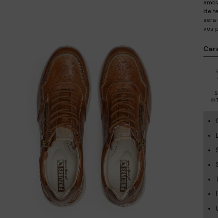
amov
de f
sera
vos 
Car
S
IN
A