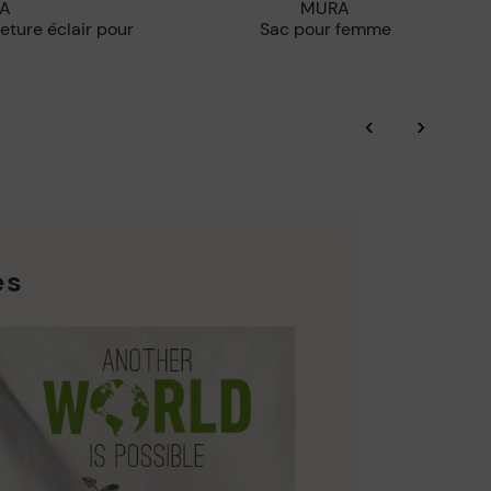
IA
MURA
Sac pour femme
‹
›
es