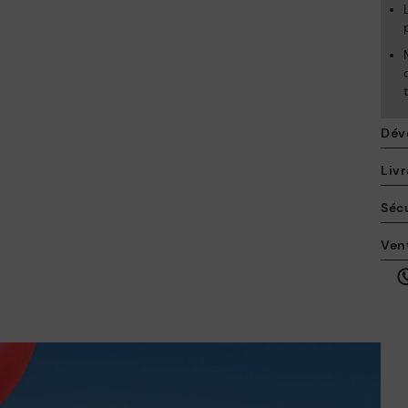
Dév
Livr
Sécu
La
Ven
po
en
ici