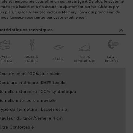
ible et rembourrée vous offre un confort inégalé. De plus, le système
ermeture à lacets et à zip assure un ajustement parfait. Chaque pas
 un plaisir, grâce à leur technologie Memory Foam qui prend soin de
pieds. Laissez-vous tenter par cette expérience !
actéristiques techniques
EMELLE
FACILE À
ULTRA
LWG -
LÉGER
TÉRIEURE
ENFILER
CONFORTABLE
DURABLE
MOVIBLE
Cou-de-pied: 100% cuir bovin
Doublure intérieure: 100% textile
Semelle extérieure: 100% synthétique
Semelle intérieure amovible
Type de fermeture : Lacets et zip
Hauteur du talon/Semelle 4 cm
Ultra Confortable