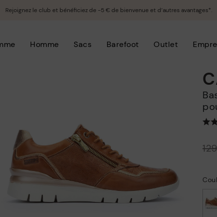
Rejoignez le club et bénéficiez de -5 € de bienvenue et d’autres avantages*.
mme
Homme
Sacs
Barefoot
Outlet
Empre
C
Baskets à lacets et à fermeture éclair
po
Prix ​​réduit de
12
à
Cou