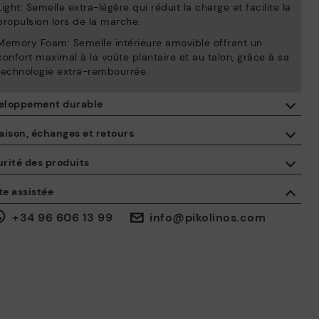
Light: Semelle extra-légère qui réduit la charge et facilite la
propulsion lors de la marche.
Memory Foam: Semelle intérieure amovible offrant un
confort maximal à la voûte plantaire et au talon, grâce à sa
technologie extra-rembourrée.
eloppement durable
En achetant ce produit, vous soutenez une fabrication éco-
aison, échanges et retours
responsable du cuir via le Leather Working Group.
rité des produits
ISO 14006 Ecodesign: Notre collection inscrit la conception de
Livraison gratuite à partir de 50 € d'achat.
ces modèles sous le signe de l’étude des impacts
 sécurité de nos produits nous tient à cœur. La vôtre aussi. C'est
te assistée
environnementaux au cours de tout le cycle de vie des produits,
urquoi nous avons créé un espace où vous pouvez nous contacter
en vue de les minimiser.
 cas d'incident ou de question sur la sécurité du produit.
30 jours pour les retours et les échanges*.
Faites-le
+34 96 606 13 99
info@pikolinos.com
.
Via
ou dans
.
Mon compte
les points d'accès
ISO 14001 Environmental management systems: Notre ambition
est le respect de l’environnement et de réduire au minimum les
effets polluants dans nos procédés.
Click and collect.
Nous contrôlons la durabilité sociale et environnementale de
toute la chaîne d'approvisionnement, grâce aux audits BSCI
Garantie Pikolinos.
certifiés par Amfori.