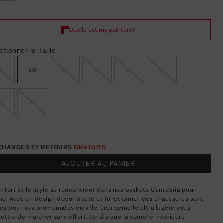
ctionner la Taille
35
36
37
38
39
40
41
42
ÉCHANGES ET RETOURS
GRATUITS
AJOUTER AU PANIER
onfort et le style se rencontrent dans nos baskets Cantabria pour
e. Avec un design décontracté et fonctionnel, ces chaussures sont
les pour vos promenades en ville. Leur semelle ultra légère vous
ettra de marcher sans effort, tandis que la semelle intérieure