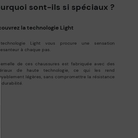
urquoi sont-ils si spéciaux ?
Zero Waste: Dans cet esprit, nous mettons en exergue les
matières premières en réduisant ainsi la production de déchets
et en valorisant leur réutilisation.
ur plus d'informations sur les envois cliquez
.
ici
ouvrez la technologie Light
Pikolinos axe ses efforts sur la durabilité de tous ses matériaux et
des processus de production.
ivraisons gratuites pour commandes supérieures à 50€ - retours
atuits. Délai de retour étendu à 60 jours pour les abonnés à la
technologie Light vous procure une sensation
EN SAVOIR PLUS
wsletter et membres du Club.
pesanteur à chaque pas.
semelle de ces chaussures est fabriquée avec des
ériaux de haute technologie, ce qui les rend
oyablement légères, sans compromettre la résistance
a durabilité.