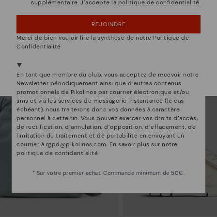
supplémentaire. J’accepte la
politique de confidentialité
OUPS... JE ME SUIS TROMPÉ, JE VEUX RESTER
EN ÉTATS-UNIS
REJOINDRE
NON, JE VEUX ALLER SUR LE SITE WEB DU
Merci de bien vouloir lire la synthèse de notre Politique de
LUXEMBOURG
Confidentialité
Nous sommes présents dans plus de 29 boutiques
Sélectionnez la vôtre
ici
.
En tant que membre du club, vous acceptez de recevoir notre
Newsletter périodiquement ainsi que d’autres contenus
promotionnels de Pikolinos par courrier électronique et/ou
sms et via les services de messagerie instantanée (le cas
échéant), nous traiterons donc vos données à caractère
personnel à cette fin. Vous pouvez exercer vos droits d’accès,
de rectification, d’annulation, d’opposition, d’effacement, de
limitation du traitement et de portabilité en envoyant un
courrier à
rgpd@pikolinos.com
. En savoir plus sur notre
politique de confidentialité
.
* Sur votre premier achat. Commande minimum de 50€.