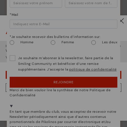
*Mail
Attention !
*Je souhaite recevoir des bulletins d’information sur:
Homme
Femme
Les deux
Il semble que vous êtes en
États-Unis
et vous allez accéder au site
La nature de Pikolinos
Web de
Luxembourg
.
Découvrez suite
Voulez-vous aller sur le site Web de
États-Unis
?
Je souhaite m’abonner à la newsletter, faire partie de la
Depuis 1984, nous nous efforçons de rendre chaque
Smiling Community et bénéficier d’une remise
supplémentaire. J’accepte la
politique de confidentialité
chaussure unique.
OUPS... JE ME SUIS TROMPÉ, JE VEUX RESTER EN ÉTATS-UNIS
REJOINDRE
NON, JE VEUX ALLER SUR LE SITE WEB DU LUXEMBOURG
Merci de bien vouloir lire la synthèse de notre Politique de
Confidentialité
Nous sommes présents dans plus de 29 boutiques
Sélectionnez la vôtre
ici
.
En tant que membre du club, vous acceptez de recevoir notre
Newsletter périodiquement ainsi que d’autres contenus
promotionnels de Pikolinos par courrier électronique et/ou