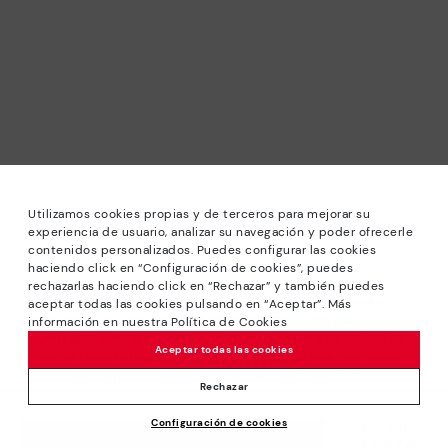
Utilizamos cookies propias y de terceros para mejorar su
experiencia de usuario, analizar su navegación y poder ofrecerle
contenidos personalizados. Puedes configurar las cookies
haciendo click en “Configuración de cookies”, puedes
rechazarlas haciendo click en “Rechazar” y también puedes
*PETITS PRIX: Jusqu’à -40% sur les modèles de la saison.
aceptar todas las cookies pulsando en “Aceptar”. Más
Réductions sur les produits sélectionnés. Offre non
información en nuestra Política de Cookies
cumulable avec d’autres promotions ou remises spéciales.
Aceptar todas las cookies
Valable dans la boutique en ligne www.pikolinos.com ainsi
que dans les magasins Pikolinos. Jusqu’à 23 h 59 CEST
Rechazar
(Brussels, Copenhagen, Madrid, Paris) du 31/08/2026.
Configuración de cookies
129,95€
Prix ​​réduit de
*Jusqu’à -50% Réductions Extra Outlet. Réductions sur
AJOUTER AU PANIER
77,97€
à