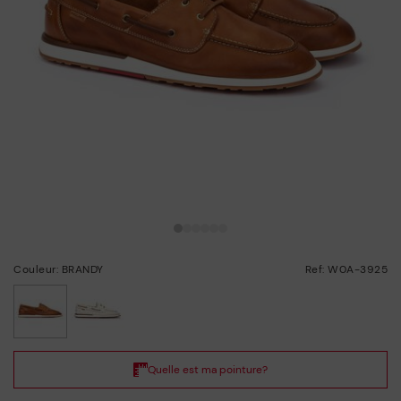
Couleur: BRANDY
Ref: W0A-3925
choisi/ie