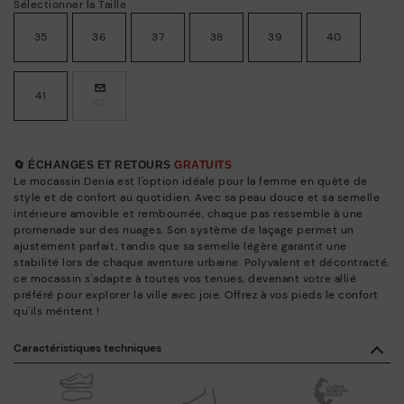
Sélectionner la Taille
35
36
37
38
39
40
41
42
🔄 ÉCHANGES ET RETOURS
GRATUITS
Le mocassin Denia est l'option idéale pour la femme en quête de
style et de confort au quotidien. Avec sa peau douce et sa semelle
intérieure amovible et rembourrée, chaque pas ressemble à une
promenade sur des nuages. Son système de laçage permet un
ajustement parfait, tandis que sa semelle légère garantit une
stabilité lors de chaque aventure urbaine. Polyvalent et décontracté,
ce mocassin s'adapte à toutes vos tenues, devenant votre allié
préféré pour explorer la ville avec joie. Offrez à vos pieds le confort
qu'ils méritent !
Caractéristiques techniques