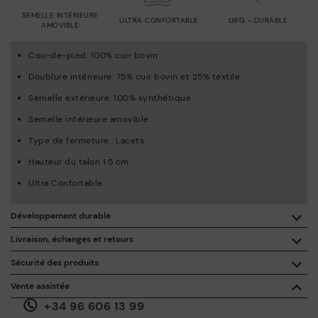
SEMELLE INTÉRIEURE
ULTRA CONFORTABLE
LWG - DURABLE
AMOVIBLE
Cou-de-pied: 100% cuir bovin
Doublure intérieure: 75% cuir bovin et 25% textile
Semelle extérieure: 100% synthétique
Semelle intérieure amovible
Type de fermeture : Lacets
Hauteur du talon 1.5 cm
Ultra Confortable
Développement durable
En achetant ce produit, vous soutenez une fabrication éco-
Livraison, échanges et retours
responsable du cuir via le Leather Working Group.
Sécurité des produits
Livraison gratuite à partir de 50 € d'achat.
ISO 14006 Ecodesign: Notre collection inscrit la conception
La sécurité de nos produits nous tient à cœur. La vôtre aussi.
Vente assistée
de ces modèles sous le signe de l’étude des impacts
C'est pourquoi nous avons créé un espace où vous pouvez nous
environnementaux au cours de tout le cycle de vie des
+34 96 606 13 99
contacter en cas d'incident ou de question sur la sécurité du
30 jours pour les retours et les échanges*.
produits, en vue de les minimiser.