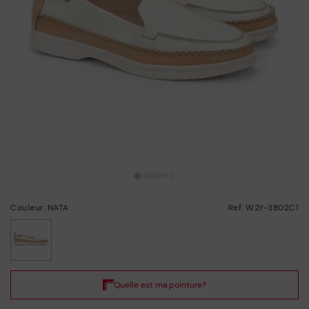
Couleur: NATA
Ref: W2Y-3802C1
choisi/ie