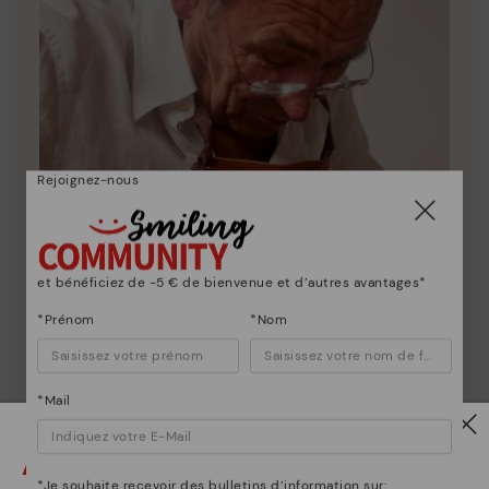
Rejoignez-nous
et bénéficiez de -5 € de bienvenue et d’autres avantages*
*Prénom
*Nom
*Mail
La nature de Pikolinos
Découvrez suite
Attention !
Depuis 1984, nous nous efforçons de rendre chaque
*Je souhaite recevoir des bulletins d’information sur: