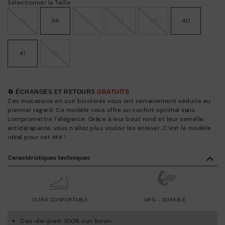
Sélectionner la Taille
35
36
37
38
39
40
41
42
🔄 ÉCHANGES ET RETOURS
GRATUITS
Ces mocassins en cuir bicolores vous ont certainement séduite au
premier regard. Ce modèle vous offre un confort optimal sans
compromettre l’élégance. Grâce à leur bout rond et leur semelle
antidérapante, vous n’allez plus vouloir les enlever. C’est le modèle
idéal pour cet été !
Caractéristiques techniques
ULTRA CONFORTABLE
LWG - DURABLE
Cou-de-pied: 100% cuir bovin