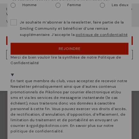
chaussure unique.
Homme
Femme
Les deux
Il semble que vous êtes en
États-Unis
et vous allez accéder au site
Web de
Luxembourg
.
Voulez-vous aller sur le site Web de
États-Unis
?
Je souhaite m’abonner à la newsletter, faire partie de la
Smiling Community et bénéficier d’une remise
supplémentaire. J’accepte la
politique de confidentialité
OUPS... JE ME SUIS TROMPÉ, JE VEUX RESTER EN ÉTATS-UNIS
REJOINDRE
NON, JE VEUX ALLER SUR LE SITE WEB DU LUXEMBOURG
Merci de bien vouloir lire la synthèse de notre Politique de
Confidentialité
Nous sommes présents dans plus de 29 boutiques
Sélectionnez la vôtre
ici
.
En tant que membre du club, vous acceptez de recevoir notre
Newsletter périodiquement ainsi que d’autres contenus
promotionnels de Pikolinos par courrier électronique et/ou
sms et via les services de messagerie instantanée (le cas
échéant), nous traiterons donc vos données à caractère
personnel à cette fin. Vous pouvez exercer vos droits d’accès,
de rectification, d’annulation, d’opposition, d’effacement, de
limitation du traitement et de portabilité en envoyant un
courrier à
rgpd@pikolinos.com
. En savoir plus sur notre
politique de confidentialité
.