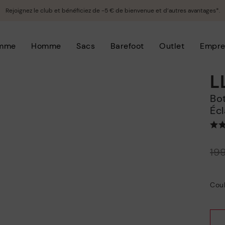
Rejoignez le club et bénéficiez de -5 € de bienvenue et d’autres avantages*.
mme
Homme
Sacs
Barefoot
Outlet
Empre
L
Bottines pour femmes avec fermeture
Écl
Prix ​​réduit de
19
à
Coul