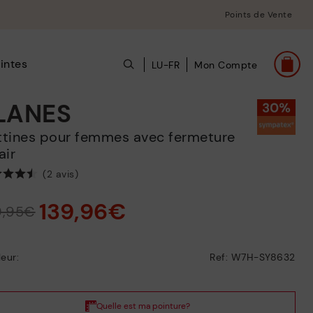
Points de Vente
intes
LU-FR
Mon Compte
LANES
air
(2 avis)
139,96€
9,95€
eur:
Ref: W7H-SY8632