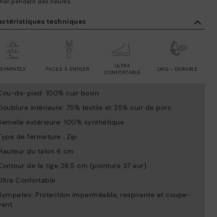
her pendant des heures.
actéristiques techniques
ULTRA
SYMPATEX
FACILE À ENFILER
LWG - DURABLE
CONFORTABLE
Cou-de-pied: 100% cuir bovin
Doublure intérieure: 75% textile et 25% cuir de porc
Semelle extérieure: 100% synthétique
Type de fermeture : Zip
Hauteur du talon 6 cm
Contour de la tige 26.5 cm (pointure 37 eur)
Ultra Confortable
Sympatex: Protection imperméable, respirante et coupe-
vent.