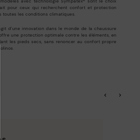
 modèles avec technologie Sympatex® sont le choix
atuits. Délai de retour étendu à 60 jours pour les abonnés à la
ait pour ceux qui recherchent confort et protection
EN SAVOIR PLUS
wsletter et membres du Club.
 toutes les conditions climatiques.
’agit d’une innovation dans le monde de la chaussure
offre une protection optimale contre les éléments, en
ant les pieds secs, sans renoncer au confort propre
kolinos.
‹
›
es