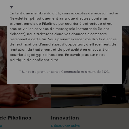
Nous sommes présents dans plus de 29 boutiques
Sélectionnez la vôtre
ici
.
En tant que membre du club, vous acceptez de recevoir notre
Newsletter périodiquement ainsi que d’autres contenus
promotionnels de Pikolinos par courrier électronique et/ou
sms et via les services de messagerie instantanée (le cas
échéant), nous traiterons donc vos données à caractère
personnel à cette fin. Vous pouvez exercer vos droits d’accès,
de rectification, d’annulation, d’opposition, d’effacement, de
limitation du traitement et de portabilité en envoyant un
courrier à
rgpd@pikolinos.com
. En savoir plus sur notre
politique de confidentialité
.
* Sur votre premier achat. Commande minimum de 50€.
de Pikolinos
Innovation
te
Découvrez suite