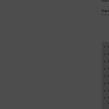
marc
Car