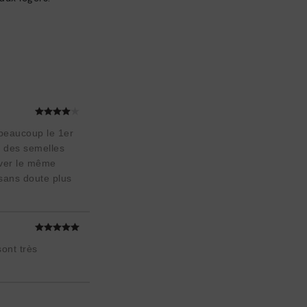
s beaucoup le 1er
r des semelles
uver le même
sans doute plus
sont très