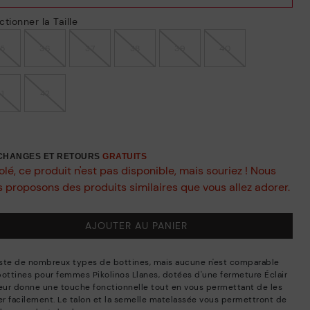
ctionner la Taille
35
36
37
38
39
40
41
42
ÉCHANGES ET RETOURS
GRATUITS
lé, ce produit n'est pas disponible, mais souriez ! Nous
 proposons des produits similaires que vous allez adorer.
AJOUTER AU PANIER
xiste de nombreux types de bottines, mais aucune n'est comparable
bottines pour femmes Pikolinos Llanes, dotées d'une fermeture Éclair
leur donne une touche fonctionnelle tout en vous permettant de les
ler facilement. Le talon et la semelle matelassée vous permettront de