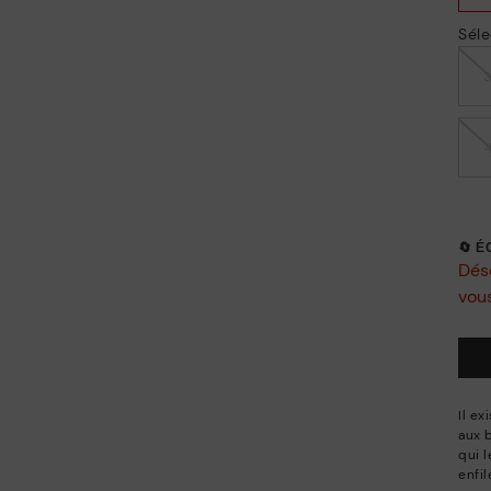
Séle
🔄 
Déso
vous
Il e
aux 
qui 
enfi