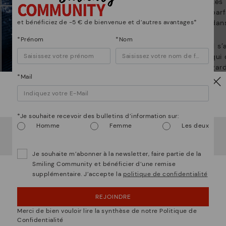
Les
gr
parf
ne
et bénéficiez de -5 € de bienvenue et d’autres avantages*
dans
*Prénom
*Nom
Il s
qui 
gard
*Mail
à Pi
Attention !
*Je souhaite recevoir des bulletins d’information sur:
Homme
Femme
Les deux
Il semble que vous êtes en
États-Unis
et vous allez
accéder au site Web de
Luxembourg
.
Voulez-vous aller sur le site Web de
États-Unis
?
Je souhaite m’abonner à la newsletter, faire partie de la
Smiling Community et bénéficier d’une remise
supplémentaire. J’accepte la
politique de confidentialité
OUPS... JE ME SUIS TROMPÉ, JE VEUX RESTER
EN ÉTATS-UNIS
REJOINDRE
NON, JE VEUX ALLER SUR LE SITE WEB DU
Merci de bien vouloir lire la synthèse de notre Politique de
LUXEMBOURG
Confidentialité
mmes bien plus que des chaussur