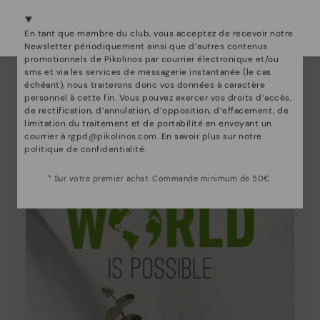
Nous sommes présents dans plus de 29 boutiques
Sélectionnez la vôtre
ici
.
En tant que membre du club, vous acceptez de recevoir notre
Newsletter périodiquement ainsi que d’autres contenus
promotionnels de Pikolinos par courrier électronique et/ou
sms et via les services de messagerie instantanée (le cas
Innovation
échéant), nous traiterons donc vos données à caractère
Découvrez suite
personnel à cette fin. Vous pouvez exercer vos droits d’accès,
de rectification, d’annulation, d’opposition, d’effacement, de
Le cuir est ce qui nous définit et nous représente le
limitation du traitement et de portabilité en envoyant un
mieux.
courrier à
rgpd@pikolinos.com
. En savoir plus sur notre
politique de confidentialité
.
* Sur votre premier achat. Commande minimum de 50€.