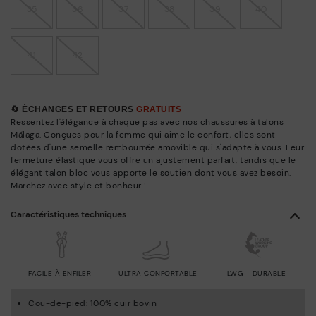
35
36
37
38
39
40
41
42
🔄 ÉCHANGES ET RETOURS
GRATUITS
Ressentez l'élégance à chaque pas avec nos chaussures à talons
Málaga. Conçues pour la femme qui aime le confort, elles sont
dotées d'une semelle rembourrée amovible qui s'adapte à vous. Leur
fermeture élastique vous offre un ajustement parfait, tandis que le
élégant talon bloc vous apporte le soutien dont vous avez besoin.
Marchez avec style et bonheur !
Caractéristiques techniques
FACILE À ENFILER
ULTRA CONFORTABLE
LWG - DURABLE
Cou-de-pied: 100% cuir bovin