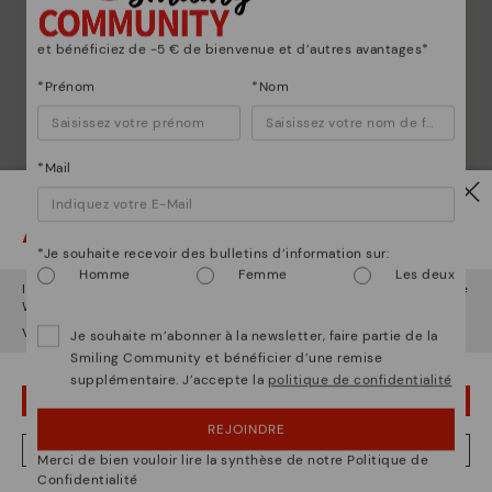
Depuis 1984, nous nous efforçons de rendre chaque
chaussure unique.
et bénéficiez de -5 € de bienvenue et d’autres avantages*
*Prénom
*Nom
*Mail
Attention !
*Je souhaite recevoir des bulletins d’information sur:
Homme
Femme
Les deux
Il semble que vous êtes en
États-Unis
et vous allez accéder au site
Web de
Luxembourg
.
Voulez-vous aller sur le site Web de
États-Unis
?
Je souhaite m’abonner à la newsletter, faire partie de la
Smiling Community et bénéficier d’une remise
supplémentaire. J’accepte la
politique de confidentialité
OUPS... JE ME SUIS TROMPÉ, JE VEUX RESTER EN ÉTATS-UNIS
REJOINDRE
NON, JE VEUX ALLER SUR LE SITE WEB DU LUXEMBOURG
Merci de bien vouloir lire la synthèse de notre Politique de
Confidentialité