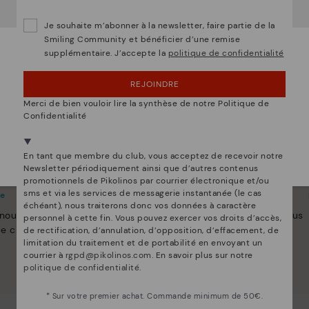
Voulez-vous aller sur le site Web de
États-Unis
?
Je souhaite m’abonner à la newsletter, faire partie de la
Smiling Community et bénéficier d’une remise
supplémentaire. J’accepte la
politique de confidentialité
OUPS... JE ME SUIS TROMPÉ, JE VEUX RESTER
EN ÉTATS-UNIS
REJOINDRE
NON, JE VEUX ALLER SUR LE SITE WEB DU
Merci de bien vouloir lire la synthèse de notre Politique de
LUXEMBOURG
Confidentialité
Nous sommes présents dans plus de 29 boutiques
Sélectionnez la vôtre
ici
.
En tant que membre du club, vous acceptez de recevoir notre
Newsletter périodiquement ainsi que d’autres contenus
de Pikolinos
Innovation
promotionnels de Pikolinos par courrier électronique et/ou
sms et via les services de messagerie instantanée (le cas
te
Découvrez suite
échéant), nous traiterons donc vos données à caractère
 nous nous efforçons de
Le cuir est ce qui nous définit et nous
personnel à cette fin. Vous pouvez exercer vos droits d’accès,
e chaussure unique.
représente le mieux.
de rectification, d’annulation, d’opposition, d’effacement, de
limitation du traitement et de portabilité en envoyant un
courrier à
rgpd@pikolinos.com
. En savoir plus sur notre
politique de confidentialité
.
* Sur votre premier achat. Commande minimum de 50€.