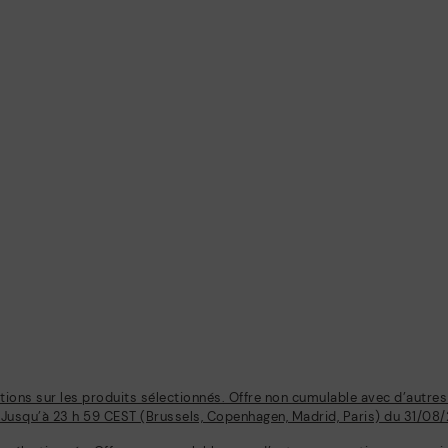
tions sur les produits sélectionnés. Offre non cumulable avec d’autre
 Jusqu’à 23 h 59 CEST (Brussels, Copenhagen, Madrid, Paris) du 31/08