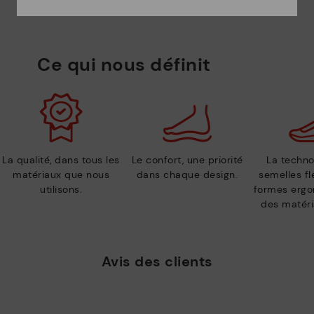
Ce qui nous définit
La qualité, dans tous les
Le confort, une priorité
La techno
matériaux que nous
dans chaque design.
semelles fl
utilisons.
formes ergo
des matéri
Avis des clients