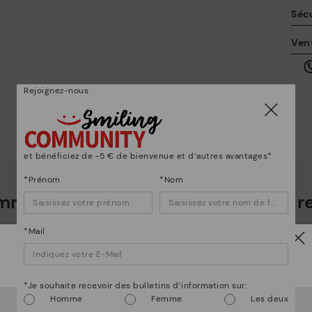
Sécu
La
Ven
po
en
ici
Rejoignez-nous
et bénéficiez de -5 € de bienvenue et d’autres avantages*
*Prénom
*Nom
mmes bien plus que des chaussur
Po
*Mail
*L
Attention !
gr
ne
*Je souhaite recevoir des bulletins d’information sur:
Homme
Femme
Les deux
Il semble que vous êtes en
États-Unis
et vous allez
accéder au site Web de
Luxembourg
.