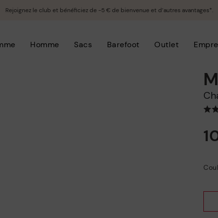
Rejoignez le club et bénéficiez de -5 € de bienvenue et d’autres avantages*.
mme
Homme
Sacs
Barefoot
Outlet
Empre
M
C
1
Coul