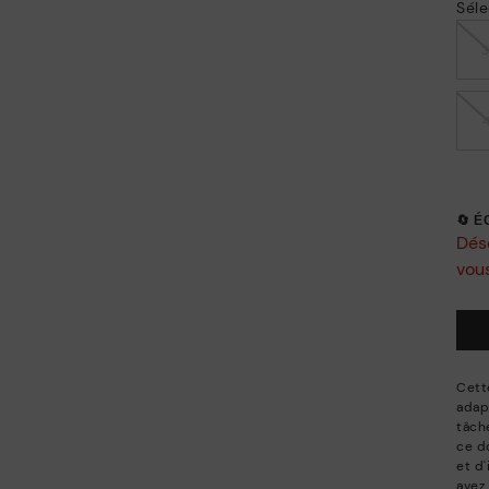
Séle
🔄 
Déso
vous
Cett
adap
tâche
ce d
et d'
avez 