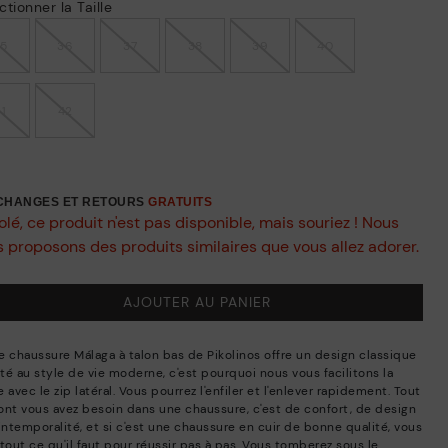
ctionner la Taille
35
36
37
38
39
40
41
42
ÉCHANGES ET RETOURS
GRATUITS
lé, ce produit n'est pas disponible, mais souriez ! Nous
 proposons des produits similaires que vous allez adorer.
AJOUTER AU PANIER
e chaussure Málaga à talon bas de Pikolinos offre un design classique
té au style de vie moderne, c'est pourquoi nous vous facilitons la
 avec le zip latéral. Vous pourrez l'enfiler et l'enlever rapidement. Tout
ont vous avez besoin dans une chaussure, c'est de confort, de design
intemporalité, et si c'est une chaussure en cuir de bonne qualité, vous
tout ce qu'il faut pour réussir pas à pas. Vous tomberez sous le