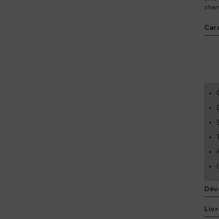
char
Car
Dév
Livr