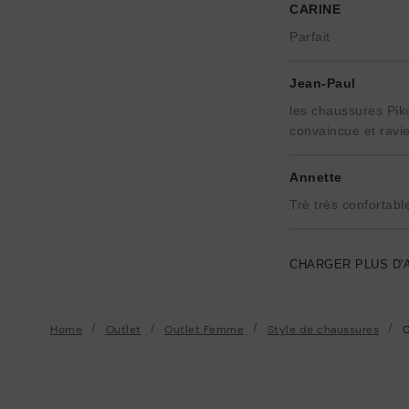
CARINE
Parfait
Jean-Paul
les chaussures Piko
convaincue et ravie
Annette
Trè très confortabl
CHARGER PLUS D'
Home
Outlet
Outlet Femme
Style de chaussures
C