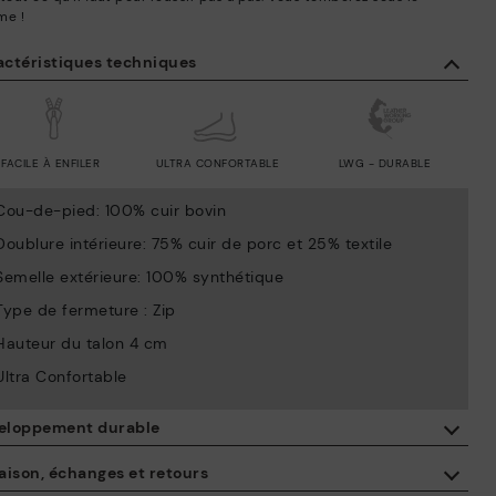
me !
actéristiques techniques
FACILE À ENFILER
ULTRA CONFORTABLE
LWG - DURABLE
Cou-de-pied: 100% cuir bovin
Doublure intérieure: 75% cuir de porc et 25% textile
Semelle extérieure: 100% synthétique
Type de fermeture : Zip
Hauteur du talon 4 cm
Ultra Confortable
eloppement durable
En achetant ce produit, vous soutenez une fabrication éco-
aison, échanges et retours
responsable du cuir via le Leather Working Group.