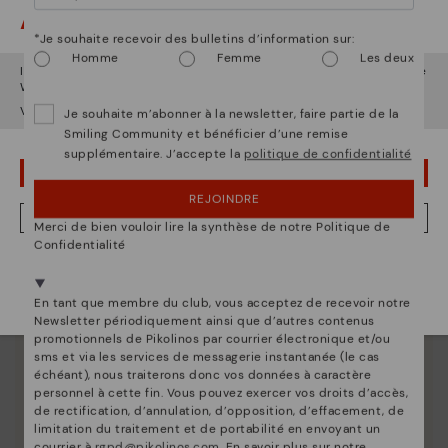
Attention !
*Je souhaite recevoir des bulletins d’information sur:
Homme
Femme
Les deux
Il semble que vous êtes en
États-Unis
et vous allez accéder au site
Web de
Luxembourg
.
Voulez-vous aller sur le site Web de
États-Unis
?
Je souhaite m’abonner à la newsletter, faire partie de la
Smiling Community et bénéficier d’une remise
supplémentaire. J’accepte la
politique de confidentialité
OUPS... JE ME SUIS TROMPÉ, JE VEUX RESTER EN ÉTATS-UNIS
REJOINDRE
NON, JE VEUX ALLER SUR LE SITE WEB DU LUXEMBOURG
Merci de bien vouloir lire la synthèse de notre Politique de
Confidentialité
Nous sommes présents dans plus de 29 boutiques
Sélectionnez la vôtre
ici
.
En tant que membre du club, vous acceptez de recevoir notre
Newsletter périodiquement ainsi que d’autres contenus
promotionnels de Pikolinos par courrier électronique et/ou
sms et via les services de messagerie instantanée (le cas
échéant), nous traiterons donc vos données à caractère
personnel à cette fin. Vous pouvez exercer vos droits d’accès,
La nature de Pikolinos
de rectification, d’annulation, d’opposition, d’effacement, de
limitation du traitement et de portabilité en envoyant un
Découvrez suite
courrier à
rgpd@pikolinos.com
. En savoir plus sur notre