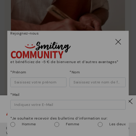
Rejoignez-nous
et bénéficiez de -5 € de bienvenue et d’autres avantages*
La nature de Pikolinos
*Prénom
*Nom
Découvrez suite
Depuis 1984, nous nous efforçons de rendre chaque
chaussure unique.
*Mail
Attention !
*Je souhaite recevoir des bulletins d’information sur:
Homme
Femme
Les deux
Il semble que vous êtes en
États-Unis
et vous allez accéder au site
Web de
Luxembourg
.