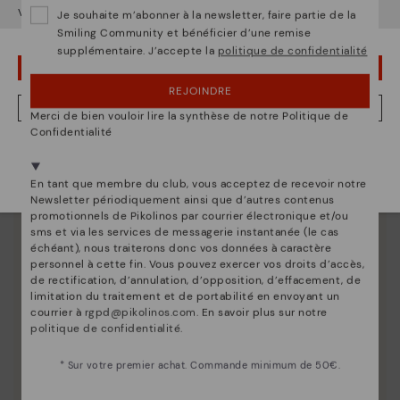
Voulez-vous aller sur le site Web de
États-Unis
?
Je souhaite m’abonner à la newsletter, faire partie de la
Smiling Community et bénéficier d’une remise
supplémentaire. J’accepte la
politique de confidentialité
OUPS... JE ME SUIS TROMPÉ, JE VEUX RESTER EN ÉTATS-UNIS
REJOINDRE
NON, JE VEUX ALLER SUR LE SITE WEB DU LUXEMBOURG
Merci de bien vouloir lire la synthèse de notre Politique de
Confidentialité
Nous sommes présents dans plus de 29 boutiques
Sélectionnez la vôtre
ici
.
En tant que membre du club, vous acceptez de recevoir notre
Newsletter périodiquement ainsi que d’autres contenus
promotionnels de Pikolinos par courrier électronique et/ou
sms et via les services de messagerie instantanée (le cas
échéant), nous traiterons donc vos données à caractère
personnel à cette fin. Vous pouvez exercer vos droits d’accès,
de rectification, d’annulation, d’opposition, d’effacement, de
limitation du traitement et de portabilité en envoyant un
courrier à
rgpd@pikolinos.com
. En savoir plus sur notre
politique de confidentialité
.
Innovation
Découvrez suite
* Sur votre premier achat. Commande minimum de 50€.
Le cuir est ce qui nous définit et nous représente le