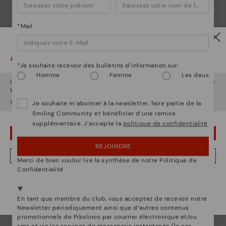
*Mail
Attention !
La nature de Pikolinos
*Je souhaite recevoir des bulletins d’information sur:
Homme
Femme
Les deux
Découvrez suite
Il semble que vous êtes en
États-Unis
et vous allez accéder au site
Web de
Luxembourg
.
Depuis 1984, nous nous efforçons de rendre chaque
chaussure unique.
Voulez-vous aller sur le site Web de
États-Unis
?
Je souhaite m’abonner à la newsletter, faire partie de la
Smiling Community et bénéficier d’une remise
supplémentaire. J’accepte la
politique de confidentialité
OUPS... JE ME SUIS TROMPÉ, JE VEUX RESTER EN ÉTATS-UNIS
REJOINDRE
NON, JE VEUX ALLER SUR LE SITE WEB DU LUXEMBOURG
Merci de bien vouloir lire la synthèse de notre Politique de
Confidentialité
Nous sommes présents dans plus de 29 boutiques
Sélectionnez la vôtre
ici
.
En tant que membre du club, vous acceptez de recevoir notre
Newsletter périodiquement ainsi que d’autres contenus
promotionnels de Pikolinos par courrier électronique et/ou