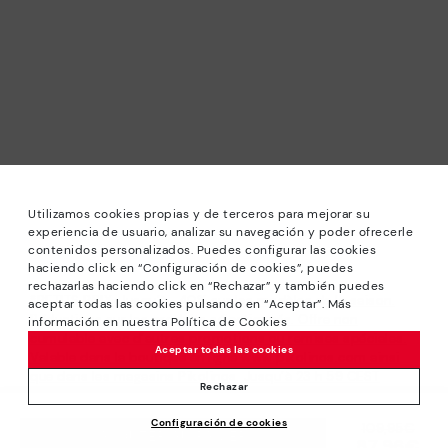
Utilizamos cookies propias y de terceros para mejorar su
experiencia de usuario, analizar su navegación y poder ofrecerle
contenidos personalizados. Puedes configurar las cookies
haciendo click en “Configuración de cookies”, puedes
rechazarlas haciendo click en “Rechazar” y también puedes
*PETITS PRIX: Jusqu’à -40% sur les modèles de la saison.
aceptar todas las cookies pulsando en “Aceptar”. Más
Réductions sur les produits sélectionnés. Offre non
información en nuestra Política de Cookies
cumulable avec d’autres promotions ou remises spéciales.
Aceptar todas las cookies
Valable dans la boutique en ligne www.pikolinos.com ainsi
que dans les magasins Pikolinos. Jusqu’à 23 h 59 CEST
Rechazar
(Brussels, Copenhagen, Madrid, Paris) du 31/08/2026.
Configuración de cookies
109,95€
Prix ​​réduit de
*Jusqu’à -50% Réductions Extra Outlet. Réductions sur
AJOUTER AU PANIER
87,96€
à