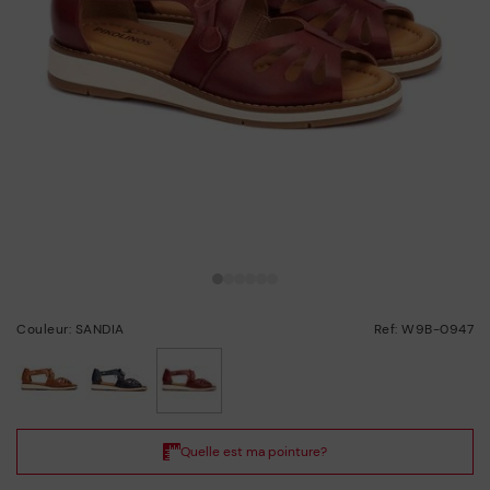
Couleur: SANDIA
Ref: W9B-0947
choisi/ie