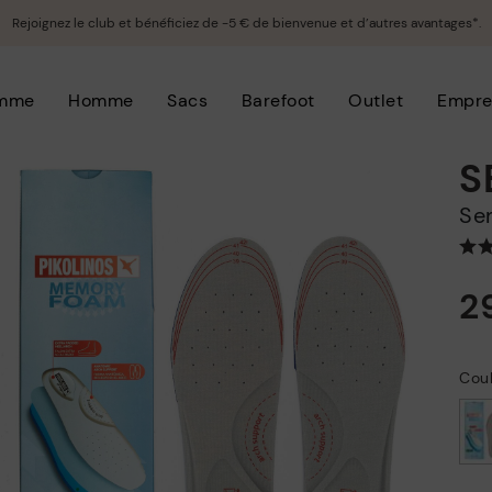
Rejoignez le club et bénéficiez de -5 € de bienvenue et d’autres avantages*.
mme
Homme
Sacs
Barefoot
Outlet
Empre
S
S
2
Coul
choisi/ie