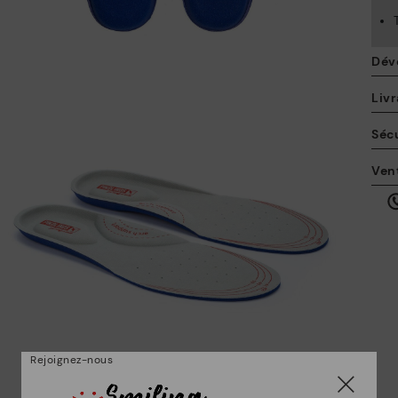
Dév
Livr
Sécu
La
Ven
po
en
ici
Rejoignez-nous
Po