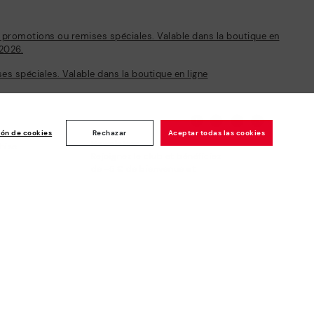
s promotions ou remises spéciales. Valable dans la boutique en
/2026.
s spéciales. Valable dans la boutique en ligne
ión de cookies
Rechazar
Aceptar todas las cookies
Newsletter
chise
Rejoignez le club et bénéficiez
de -5 € de bienvenue et
d’autres avantages*
Abonnez-vous
Paiement sécurisé