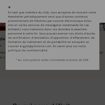
Nous sommes présents dans plus de 29 boutiques
Sélectionnez la vôtre
ici
.
En tant que membre du club, vous acceptez de recevoir notre
Newsletter périodiquement ainsi que d’autres contenus
promotionnels de Pikolinos par courrier électronique et/ou
sms et via les services de messagerie instantanée (le cas
échéant), nous traiterons donc vos données à caractère
personnel à cette fin. Vous pouvez exercer vos droits d’accès,
de rectification, d’annulation, d’opposition, d’effacement, de
de Pikolinos
Innovation
limitation du traitement et de portabilité en envoyant un
te
Découvrez suite
courrier à
rgpd@pikolinos.com
. En savoir plus sur notre
politique de confidentialité
.
 nous nous efforçons de
Le cuir est ce qui nous définit et nous
e chaussure unique.
représente le mieux.
* Sur votre premier achat. Commande minimum de 50€.