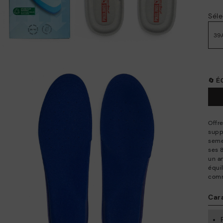
Séle
39
🔄 
Offr
supp
semel
ses 
un a
équi
comm
Car