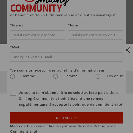
*L
et bénéficiez de -5 € de bienvenue et d’autres avantages*
gr
ne
*Prénom
*Nom
*Mail
mmes bien plus que des chaussur
Attention !
*Je souhaite recevoir des bulletins d’information sur:
Homme
Femme
Les deux
Il semble que vous êtes en
États-Unis
et vous allez
accéder au site Web de
Luxembourg
.
Voulez-vous aller sur le site Web de
États-Unis
?
Je souhaite m’abonner à la newsletter, faire partie de la
Smiling Community et bénéficier d’une remise
supplémentaire. J’accepte la
politique de confidentialité
OUPS... JE ME SUIS TROMPÉ, JE VEUX RESTER
EN ÉTATS-UNIS
REJOINDRE
NON, JE VEUX ALLER SUR LE SITE WEB DU
Merci de bien vouloir lire la synthèse de notre Politique de
LUXEMBOURG
Confidentialité