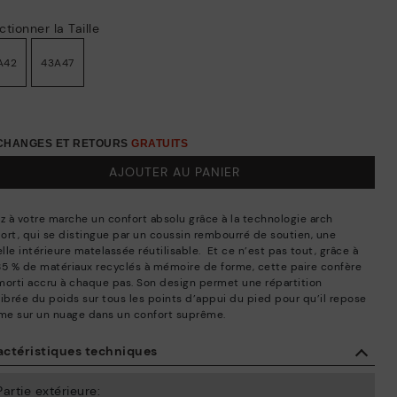
ctionner la Taille
A42
43A47
ÉCHANGES ET RETOURS
GRATUITS
AJOUTER AU PANIER
ez à votre marche un confort absolu grâce à la technologie arch
ort, qui se distingue par un coussin rembourré de soutien, une
le intérieure matelassée réutilisable. Et ce n’est pas tout, grâce à
85 % de matériaux recyclés à mémoire de forme, cette paire confère
morti accru à chaque pas. Son design permet une répartition
librée du poids sur tous les points d’appui du pied pour qu’il repose
e sur un nuage dans un confort suprême.
actéristiques techniques
Partie extérieure: