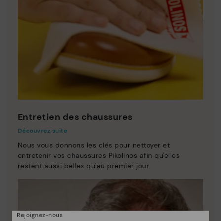
Entretien des chaussures
Découvrez suite
Nous vous donnons les clés pour nettoyer et
entretenir vos chaussures Pikolinos afin qu'elles
restent aussi belles qu'au premier jour.
Rejoignez-nous