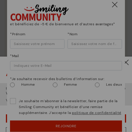
et bénéficiez de -5 € de bienvenue et d’autres avantages*
*Prénom
*Nom
*Mail
Attention !
*Je souhaite recevoir des bulletins d’information sur:
Homme
Femme
Les deux
Il semble que vous êtes en
États-Unis
et vous allez accéder au site
Web de
Luxembourg
.
Voulez-vous aller sur le site Web de
États-Unis
?
Je souhaite m’abonner à la newsletter, faire partie de la
Smiling Community et bénéficier d’une remise
supplémentaire. J’accepte la
politique de confidentialité
OUPS... JE ME SUIS TROMPÉ, JE VEUX RESTER EN ÉTATS-UNIS
La nature de Pikolinos
REJOINDRE
Découvrez suite
NON, JE VEUX ALLER SUR LE SITE WEB DU LUXEMBOURG