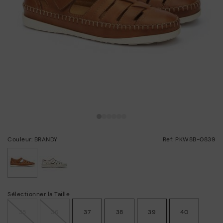
Couleur: BRANDY
Ref: PKW8B-0839
choisi/ie
Sélectionner la Taille
35
36
37
38
39
40