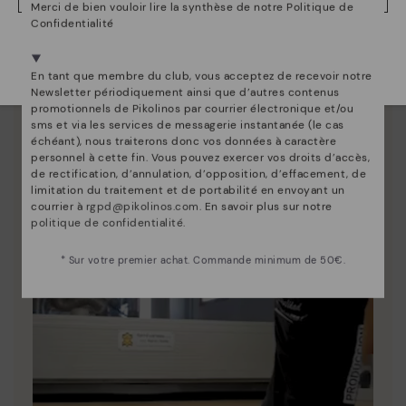
Merci de bien vouloir lire la synthèse de notre Politique de
Confidentialité
Depuis 1984, nous nous efforçons de rendre chaque
chaussure unique.
Nous sommes présents dans plus de 29 boutiques
Sélectionnez la vôtre
ici
.
En tant que membre du club, vous acceptez de recevoir notre
Newsletter périodiquement ainsi que d’autres contenus
promotionnels de Pikolinos par courrier électronique et/ou
sms et via les services de messagerie instantanée (le cas
échéant), nous traiterons donc vos données à caractère
personnel à cette fin. Vous pouvez exercer vos droits d’accès,
de rectification, d’annulation, d’opposition, d’effacement, de
limitation du traitement et de portabilité en envoyant un
courrier à
rgpd@pikolinos.com
. En savoir plus sur notre
politique de confidentialité
.
* Sur votre premier achat. Commande minimum de 50€.