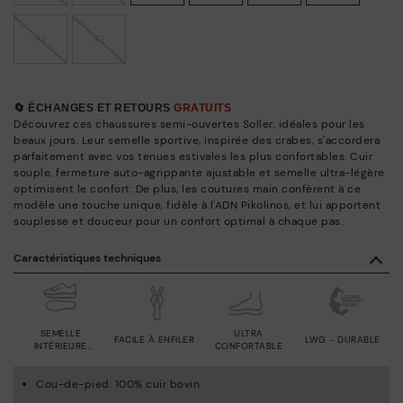
41
42
🔄 ÉCHANGES ET RETOURS
GRATUITS
Découvrez ces chaussures semi-ouvertes Soller, idéales pour les
beaux jours. Leur semelle sportive, inspirée des crabes, s'accordera
parfaitement avec vos tenues estivales les plus confortables. Cuir
souple, fermeture auto-agrippante ajustable et semelle ultra-légère
optimisent le confort. De plus, les coutures main confèrent à ce
modèle une touche unique, fidèle à l'ADN Pikolinos, et lui apportent
souplesse et douceur pour un confort optimal à chaque pas.
Caractéristiques techniques
SEMELLE
ULTRA
FACILE À ENFILER
LWG - DURABLE
INTÉRIEURE
CONFORTABLE
AMOVIBLE
Cou-de-pied: 100% cuir bovin