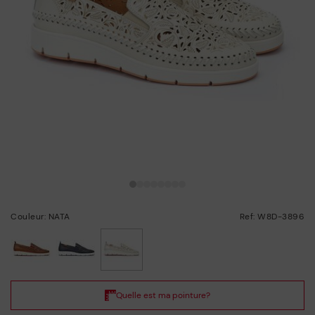
Couleur: NATA
Ref: W8D-3896
choisi/ie