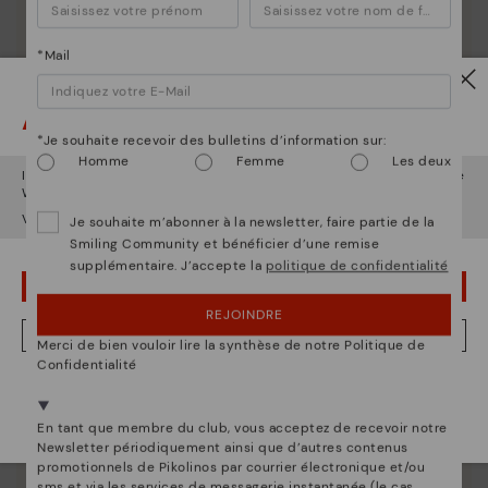
entretenir vos chaussures Pikolinos afin qu'elles
restent aussi belles qu'au premier jour.
*Mail
Attention !
*Je souhaite recevoir des bulletins d’information sur:
Homme
Femme
Les deux
Il semble que vous êtes en
États-Unis
et vous allez accéder au site
Web de
Luxembourg
.
Voulez-vous aller sur le site Web de
États-Unis
?
Je souhaite m’abonner à la newsletter, faire partie de la
Smiling Community et bénéficier d’une remise
supplémentaire. J’accepte la
politique de confidentialité
OUPS... JE ME SUIS TROMPÉ, JE VEUX RESTER EN ÉTATS-UNIS
REJOINDRE
NON, JE VEUX ALLER SUR LE SITE WEB DU LUXEMBOURG
Merci de bien vouloir lire la synthèse de notre Politique de
Confidentialité
Nous sommes présents dans plus de 29 boutiques
Sélectionnez la vôtre
ici
.
En tant que membre du club, vous acceptez de recevoir notre
Newsletter périodiquement ainsi que d’autres contenus
promotionnels de Pikolinos par courrier électronique et/ou
sms et via les services de messagerie instantanée (le cas