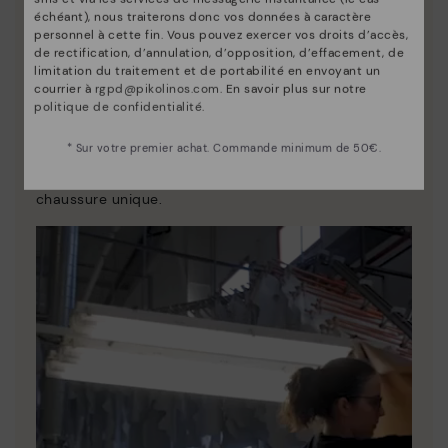
échéant), nous traiterons donc vos données à caractère
personnel à cette fin. Vous pouvez exercer vos droits d’accès,
de rectification, d’annulation, d’opposition, d’effacement, de
limitation du traitement et de portabilité en envoyant un
courrier à
rgpd@pikolinos.com
. En savoir plus sur notre
politique de confidentialité
.
La nature de Pikolinos
* Sur votre premier achat. Commande minimum de 50€.
Découvrez suite
Depuis 1984, nous nous efforçons de rendre chaque
chaussure unique.