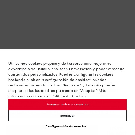
Utilizamos cookies propias y de terceros para mejorar su
experiencia de usuario, analizar su navegación y poder ofrecerle
contenidos personalizados. Puedes configurar las cookies
haciendo click en “Configuración de cookies”, puedes
rechazarlas haciendo click en “Rechazar” y también puedes
*PETITS PRIX: Jusqu’à -40% sur les modèles de la saison.
aceptar todas las cookies pulsando en “Aceptar”. Más
Réductions sur les produits sélectionnés. Offre non
información en nuestra Política de Cookies
cumulable avec d’autres promotions ou remises spéciales.
Aceptar todas las cookies
Valable dans la boutique en ligne www.pikolinos.com ainsi
que dans les magasins Pikolinos. Jusqu’à 23 h 59 CEST
Rechazar
(Brussels, Copenhagen, Madrid, Paris) du 31/08/2026.
Configuración de cookies
129,95€
Prix ​​réduit de
*Jusqu’à -50% Réductions Extra Outlet. Réductions sur
AJOUTER AU PANIER
116,95€
à
produits sélectionnés. Offre non cumulable avec d’autres