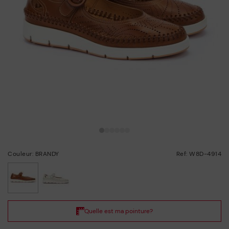
Couleur: BRANDY
Ref: W8D-4914
choisi/ie