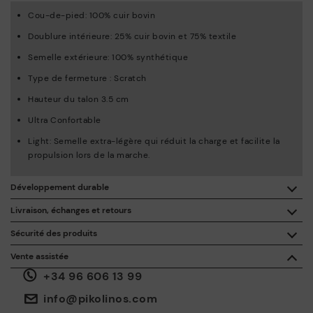
Cou-de-pied: 100% cuir bovin
Doublure intérieure: 25% cuir bovin et 75% textile
Semelle extérieure: 100% synthétique
Type de fermeture : Scratch
Hauteur du talon 3.5 cm
Ultra Confortable
Light: Semelle extra-légère qui réduit la charge et facilite la
propulsion lors de la marche.
Développement durable
En achetant ce produit, vous soutenez une fabrication éco-
Livraison, échanges et retours
responsable du cuir via le Leather Working Group.
Sécurité des produits
Livraison gratuite à partir de 50 € d'achat.
ISO 14006 Ecodesign: Notre collection inscrit la conception
La sécurité de nos produits nous tient à cœur. La vôtre aussi.
Vente assistée
de ces modèles sous le signe de l’étude des impacts
C'est pourquoi nous avons créé un espace où vous pouvez nous
environnementaux au cours de tout le cycle de vie des
+34 96 606 13 99
contacter en cas d'incident ou de question sur la sécurité du
30 jours pour les retours et les échanges*.
produits, en vue de les minimiser.
produit.
Faites-le ici.
Via
ou dans
.
Mon compte
les points d'accès
info@pikolinos.com
ISO 14001 Environmental management systems: Notre