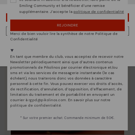
Smiling Community et bénéficier d’une remise
supplémentaire. J’accepte la
politique de confidentialité
OUPS... JE ME SUIS TROMPÉ, JE VEUX RESTER EN ÉTATS-UNIS
REJOINDRE
NON, JE VEUX ALLER SUR LE SITE WEB DU LUXEMBOURG
Merci de bien vouloir lire la synthèse de notre Politique de
Confidentialité
Nous sommes présents dans plus de 29 boutiques
Sélectionnez la vôtre
ici
.
En tant que membre du club, vous acceptez de recevoir notre
Newsletter périodiquement ainsi que d’autres contenus
promotionnels de Pikolinos par courrier électronique et/ou
sms et via les services de messagerie instantanée (le cas
échéant), nous traiterons donc vos données à caractère
personnel à cette fin. Vous pouvez exercer vos droits d’accès,
de rectification, d’annulation, d’opposition, d’effacement, de
limitation du traitement et de portabilité en envoyant un
courrier à
rgpd@pikolinos.com
. En savoir plus sur notre
politique de confidentialité
.
* Sur votre premier achat. Commande minimum de 50€.