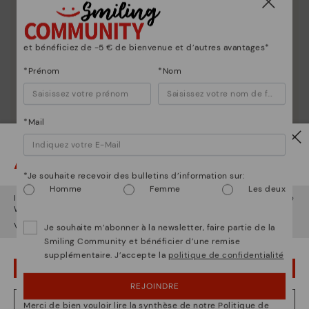
et bénéficiez de -5 € de bienvenue et d’autres avantages*
*Prénom
*Nom
*Mail
Attention !
*Je souhaite recevoir des bulletins d’information sur:
Homme
Femme
Les deux
Il semble que vous êtes en
États-Unis
et vous allez accéder au site
Web de
Luxembourg
.
Voulez-vous aller sur le site Web de
États-Unis
?
Je souhaite m’abonner à la newsletter, faire partie de la
La nature de Pikolinos
Smiling Community et bénéficier d’une remise
supplémentaire. J’accepte la
politique de confidentialité
Découvrez suite
OUPS... JE ME SUIS TROMPÉ, JE VEUX RESTER EN ÉTATS-UNIS
Depuis 1984, nous nous efforçons de rendre chaque
REJOINDRE
chaussure unique.
NON, JE VEUX ALLER SUR LE SITE WEB DU LUXEMBOURG
Merci de bien vouloir lire la synthèse de notre Politique de