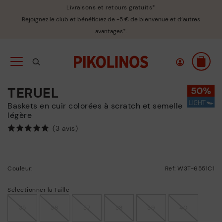
Livraisons et retours gratuits*
Rejoignez le club et bénéficiez de -5 € de bienvenue et d’autres
avantages*.
TERUEL
Baskets en cuir colorées à scratch et semelle
légère
(3 avis)
Couleur:
Ref: W3T-6551C1
Sélectionner la Taille
35
36
37
38
39
40