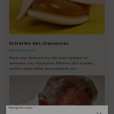
Entretien des chaussures
Découvrez suite
Nous vous donnons les clés pour nettoyer et
entretenir vos chaussures Pikolinos afin qu'elles
restent aussi belles qu'au premier jour.
Rejoignez-nous