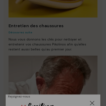
Entretien des chaussures
Découvrez suite
Nous vous donnons les clés pour nettoyer et
entretenir vos chaussures Pikolinos afin qu'elles
restent aussi belles qu'au premier jour.
Rejoignez-nous