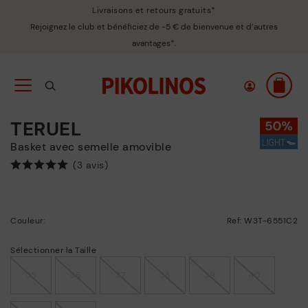
Livraisons et retours gratuits*
Rejoignez le club et bénéficiez de -5 € de bienvenue et d’autres
avantages*.
TERUEL
basket avec semelle amovible
(3 avis)
Couleur:
Ref: W3T-6551C2
Sélectionner la Taille
35
36
37
38
39
40