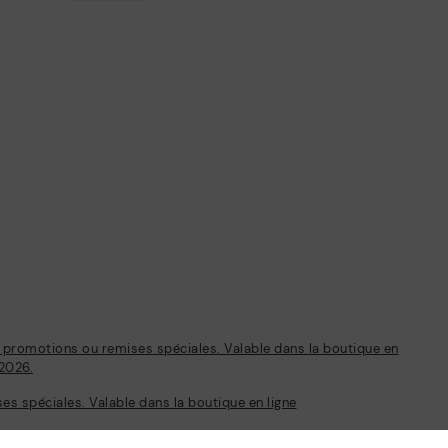
s promotions ou remises spéciales. Valable dans la boutique en
/2026.
s spéciales. Valable dans la boutique en ligne