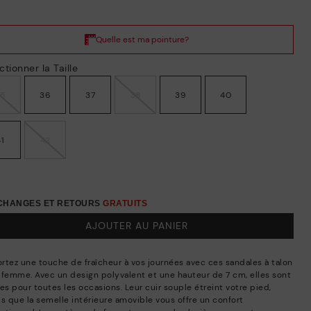
ctionner la Taille
35
36
37
38
39
40
41
42
ÉCHANGES ET RETOURS
GRATUITS
AJOUTER AU PANIER
rtez une touche de fraîcheur à vos journées avec ces sandales à talon
 femme. Avec un design polyvalent et une hauteur de 7 cm, elles sont
es pour toutes les occasions. Leur cuir souple étreint votre pied,
is que la semelle intérieure amovible vous offre un confort