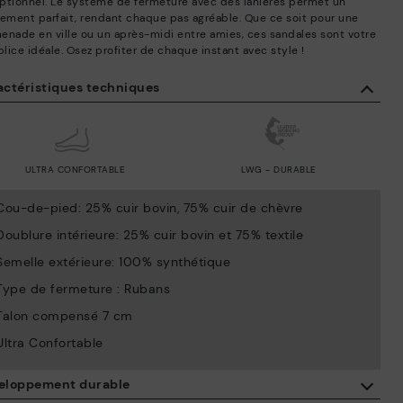
ptionnel. Le système de fermeture avec des lanières permet un
tement parfait, rendant chaque pas agréable. Que ce soit pour une
enade en ville ou un après-midi entre amies, ces sandales sont votre
lice idéale. Osez profiter de chaque instant avec style !
actéristiques techniques
ULTRA CONFORTABLE
LWG - DURABLE
Cou-de-pied: 25% cuir bovin, 75% cuir de chèvre
Doublure intérieure: 25% cuir bovin et 75% textile
Semelle extérieure: 100% synthétique
Type de fermeture : Rubans
Talon compensé 7 cm
Ultra Confortable
eloppement durable