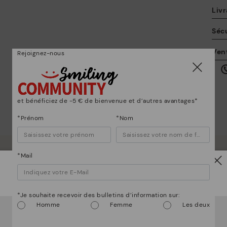
Livr
Sécu
La
Ven
Rejoignez-nous
po
en
ici
et bénéficiez de -5 € de bienvenue et d’autres avantages*
*Prénom
*Nom
*Mail
mmes bien plus que des chaussur
Attention !
Po
*Je souhaite recevoir des bulletins d’information sur:
*L
Homme
Femme
Les deux
Il semble que vous êtes en
États-Unis
et vous allez
gr
accéder au site Web de
Luxembourg
.
ne
Voulez-vous aller sur le site Web de
États-Unis
?