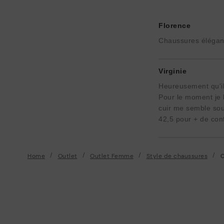
Florence
Chaussures élégant
Virginie
Heureusement qu'il e
Pour le moment je l
cuir me semble soup
42,5 pour + de conf
Home
Outlet
Outlet Femme
Style de chaussures