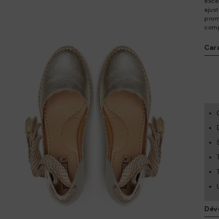
exce
ajus
prom
comp
Car
Dév