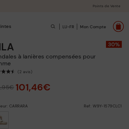
Points de Vente
intes
LU-FR
Mon Compte
ILA
mme
(2 avis)
101,46€
4,95€
leur: CARRARA
Ref: W9Y-1579CLC1