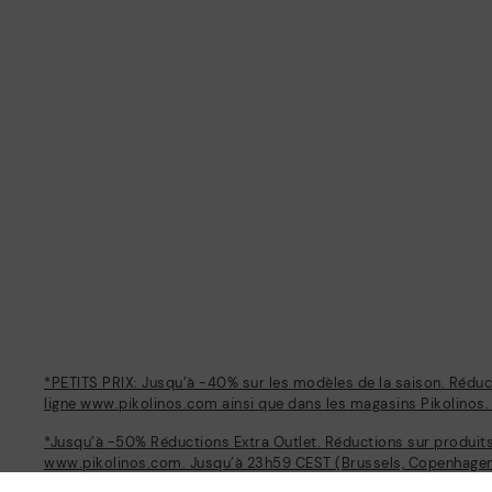
*PETITS PRIX: Jusqu’à -40% sur les modèles de la saison. Réduc
ligne www.pikolinos.com ainsi que dans les magasins Pikolinos.
*Jusqu’à -50% Réductions Extra Outlet. Réductions sur produits
www.pikolinos.com. Jusqu’à 23h59 CEST (Brussels, Copenhagen,