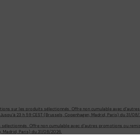
tions sur les produits sélectionnés. Offre non cumulable avec d’autre
 Jusqu’à 23 h 59 CEST (Brussels, Copenhagen, Madrid, Paris) du 31/08
 sélectionnés. Offre non cumulable avec d’autres promotions ou remise
 Madrid, Paris) du 31/08/2026.