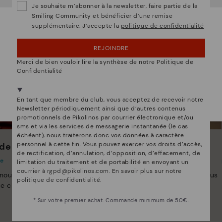
Je souhaite m’abonner à la newsletter, faire partie de la
Smiling Community et bénéficier d’une remise
supplémentaire. J’accepte la
politique de confidentialité
OUPS... JE ME SUIS TROMPÉ, JE VEUX RESTER
EN ÉTATS-UNIS
REJOINDRE
NON, JE VEUX ALLER SUR LE SITE WEB DU
Merci de bien vouloir lire la synthèse de notre Politique de
LUXEMBOURG
Confidentialité
Nous sommes présents dans plus de 29 boutiques
Sélectionnez la vôtre
ici
.
En tant que membre du club, vous acceptez de recevoir notre
Newsletter périodiquement ainsi que d’autres contenus
promotionnels de Pikolinos par courrier électronique et/ou
sms et via les services de messagerie instantanée (le cas
échéant), nous traiterons donc vos données à caractère
personnel à cette fin. Vous pouvez exercer vos droits d’accès,
de Pikolinos
Innovation
de rectification, d’annulation, d’opposition, d’effacement, de
te
Découvrez suite
limitation du traitement et de portabilité en envoyant un
courrier à
rgpd@pikolinos.com
. En savoir plus sur notre
 nous nous efforçons de
Le cuir est ce qui nous définit et nous
politique de confidentialité
.
e chaussure unique.
représente le mieux.
* Sur votre premier achat. Commande minimum de 50€.