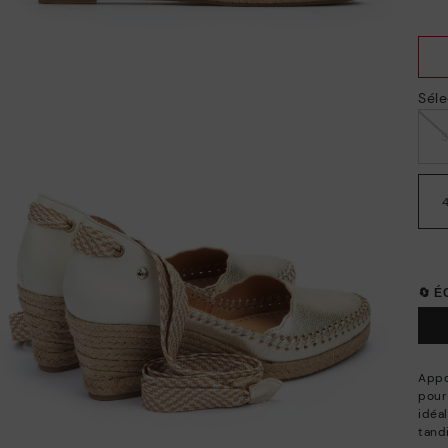
Séle
🔄 
Appo
pour
idéal
tand