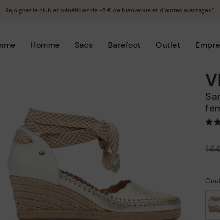
Rejoignez le club et bénéficiez de -5 € de bienvenue et d’autres avantages*.
mme
Homme
Sacs
Barefoot
Outlet
Empre
V
Sandales à lanières compensées pour
fe
Prix ​​réduit de
14
à
Cou
choisi/ie