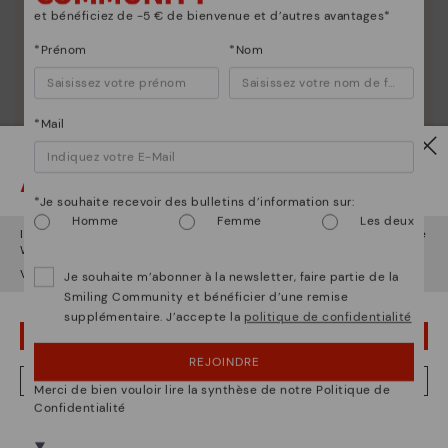
et bénéficiez de -5 € de bienvenue et d’autres avantages*
*Prénom
*Nom
*Mail
Entretien des chaussures
Découvrez suite
Attention !
Nous vous donnons les clés pour nettoyer et
*Je souhaite recevoir des bulletins d’information sur:
entretenir vos chaussures Pikolinos afin qu'elles
Homme
Femme
Les deux
restent aussi belles qu'au premier jour.
Il semble que vous êtes en
États-Unis
et vous allez accéder au site
Web de
Luxembourg
.
Voulez-vous aller sur le site Web de
États-Unis
?
Je souhaite m’abonner à la newsletter, faire partie de la
Smiling Community et bénéficier d’une remise
supplémentaire. J’accepte la
politique de confidentialité
OUPS... JE ME SUIS TROMPÉ, JE VEUX RESTER EN ÉTATS-UNIS
REJOINDRE
NON, JE VEUX ALLER SUR LE SITE WEB DU LUXEMBOURG
Merci de bien vouloir lire la synthèse de notre Politique de
Confidentialité
Nous sommes présents dans plus de 29 boutiques