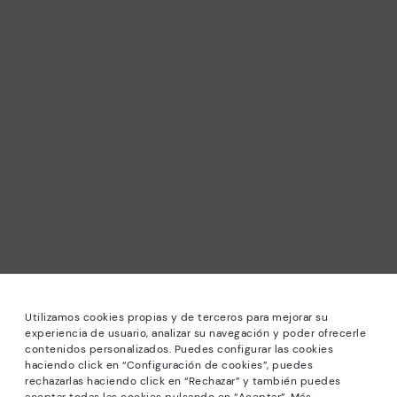
Utilizamos cookies propias y de terceros para mejorar su
experiencia de usuario, analizar su navegación y poder ofrecerle
contenidos personalizados. Puedes configurar las cookies
haciendo click en “Configuración de cookies”, puedes
rechazarlas haciendo click en “Rechazar” y también puedes
*PETITS PRIX: Jusqu’à -40% sur les modèles de la saison.