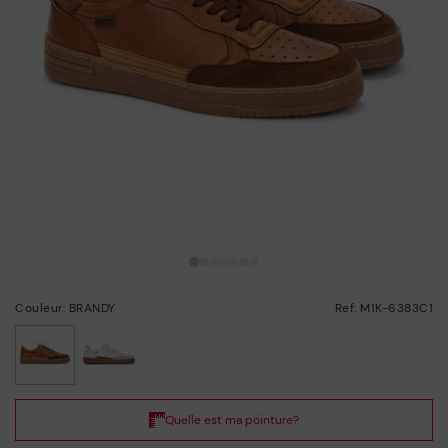
Couleur: BRANDY
Ref: M1K-6383C1
choisi/ie