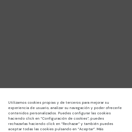
Utilizamos cookies propias y de terceros para mejorar su
experiencia de usuario, analizar su navegación y poder ofrecerle
contenidos personalizados. Puedes configurar las cookies
haciendo click en “Configuración de cookies”, puedes
*Solden: Kortingen tot 40% op geselecteerde modellen.
rechazarlas haciendo click en “Rechazar” y también puedes
Actie niet in combinatie met andere aanbiedingen en
aceptar todas las cookies pulsando en “Aceptar”. Más