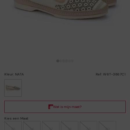
Kleur: NATA
Ref: W6T-3867C1
geselecteerd
Kies een Maat
35
36
37
38
39
40