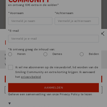
en ontvang 10€ extra in de solden*
*Voornaam
*Achternaam
*E-mail
Let op!
*Ik ontvang graag de inhoud van:
Heren
Dames
Beiden
Het lijkt erop dat je in
Verenigde Staten
bent maar je probeert
toegang te krijgen tot de
Nederland
website.
Wil je naar onze
Verenigde Staten
website gaan?
Ik wil me abonneren op de nieuwsbrief, lid worden van de
Smiling Community en extra korting krijgen. Ik aanvaard
Essentie van Pikolinos
het
privacybeleid
OEPS! FOUTJE, IK WIL GRAAG IN VERENIGDE STATEN BLIJVEN
Ontdek nog meer
AANMELDEN
NEE, IK WIL DE NEDERLAND WEBSITE ZIEN
Sinds 1984 werken we eraan om elke schoen uniek te
Gelieve een samenvatting van onze Privacy Policy te lezen
maken.
We zijn aanwezig in meer dan 29 winkels.
Kies de jouwe
shier
.