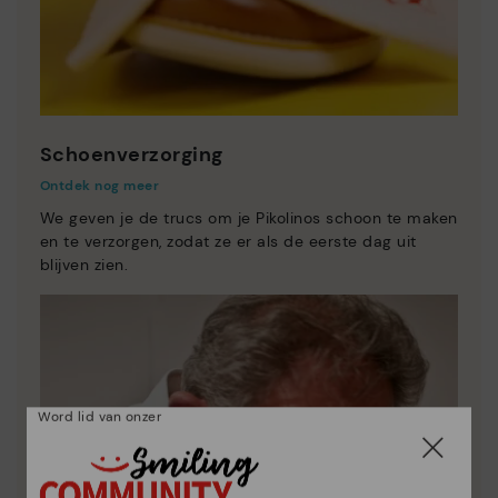
Schoenverzorging
Ontdek nog meer
We geven je de trucs om je Pikolinos schoon te maken
en te verzorgen, zodat ze er als de eerste dag uit
blijven zien.
Word lid van onzer