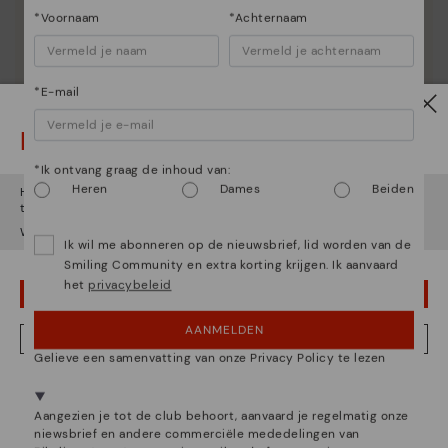
*Voornaam
*Achternaam
*E-mail
Let op!
*Ik ontvang graag de inhoud van:
Heren
Dames
Beiden
Het lijkt erop dat je in
Verenigde Staten
bent maar je probeert
toegang te krijgen tot de
Nederland
website.
Wil je naar onze
Verenigde Staten
website gaan?
Essentie van Pikolinos
Ik wil me abonneren op de nieuwsbrief, lid worden van de
Smiling Community en extra korting krijgen. Ik aanvaard
Ontdek nog meer
het
privacybeleid
OEPS! FOUTJE, IK WIL GRAAG IN VERENIGDE STATEN BLIJVEN
Sinds 1984 werken we eraan om elke schoen uniek te
maken.
AANMELDEN
NEE, IK WIL DE NEDERLAND WEBSITE ZIEN
Gelieve een samenvatting van onze Privacy Policy te lezen
We zijn aanwezig in meer dan 29 winkels.
Kies de jouwe
shier
.
Aangezien je tot de club behoort, aanvaard je regelmatig onze
niewsbrief en andere commerciële mededelingen van