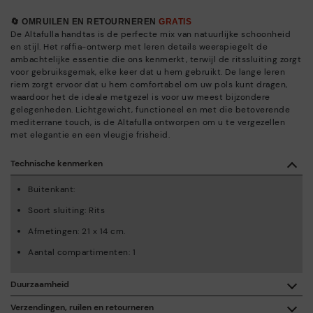
🔄 OMRUILEN EN RETOURNEREN
GRATIS
De Altafulla handtas is de perfecte mix van natuurlijke schoonheid
en stijl. Het raffia-ontwerp met leren details weerspiegelt de
ambachtelijke essentie die ons kenmerkt, terwijl de ritssluiting zorgt
voor gebruiksgemak, elke keer dat u hem gebruikt. De lange leren
riem zorgt ervoor dat u hem comfortabel om uw pols kunt dragen,
waardoor het de ideale metgezel is voor uw meest bijzondere
gelegenheden. Lichtgewicht, functioneel en met die betoverende
mediterrane touch, is de Altafulla ontworpen om u te vergezellen
met elegantie en een vleugje frisheid.
Technische kenmerken
Buitenkant:
Soort sluiting: Rits
Afmetingen: 21 x 14 cm.
Aantal compartimenten: 1
Duurzaamheid
Dankzij de aankoop van dit product, steun je de
Verzendingen, ruilen en retourneren