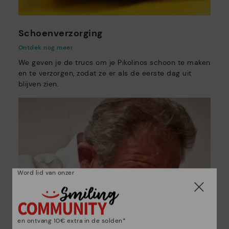
Schoenverzorging
Ontdek nog meer
We geven je de trucs om je Pikolinos schoon te maken
en te verzorgen, zodat ze er als de eerste dag uit
blijven zien.
Word lid van onzer
en ontvang 10€ extra in de solden*