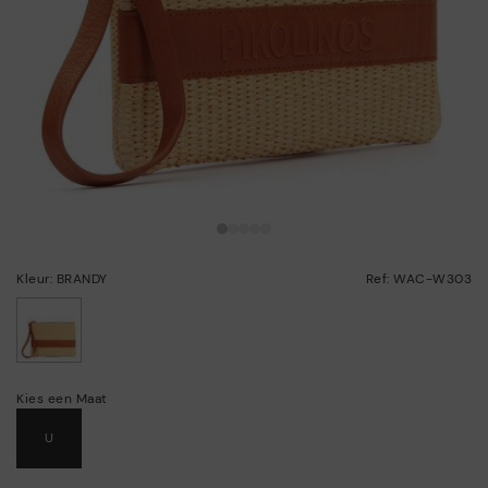
Kleur: BRANDY
Ref: WAC-W303
geselecteerd
Kies een Maat
U