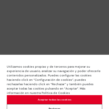
Utilizamos cookies propias y de terceros para mejorar su
experiencia de usuario, analizar su navegación y poder ofrecerle
contenidos personalizados. Puedes configurar las cookies
haciendo click en “Configuración de cookies”, puedes
*Solden: Kortingen tot 40% op geselecteerde modellen.
rechazarlas haciendo click en “Rechazar” y también puedes
Actie niet in combinatie met andere aanbiedingen en
aceptar todas las cookies pulsando en “Aceptar”. Más
speciale kortingen. Am 31/08/2026 bis 23:59Uhr CET. Geldig
información en nuestra Política de Cookies
in de online winkel www.pikolinos.com.
Aceptar todas las cookies
*Tot -50% Extra Outletkortingen. Kortingen op uitgekozen
producten. De promotie is niet verenigbaar met andere
Rechazar