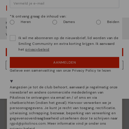
Let op!
*Ik ontvang graag de inhoud van:
Heren
Dames
Beiden
Het lijkt erop dat je in
Verenigde Staten
bent maar je probeert
toegang te krijgen tot de
Nederland
website.
Wil je naar onze
Verenigde Staten
website gaan?
Ik wil me abonneren op de nieuwsbrief, lid worden van de
Smiling Community en extra korting krijgen. Ik aanvaard
het
privacybeleid
OEPS! FOUTJE, IK WIL GRAAG IN VERENIGDE STATEN BLIJVEN
AANMELDEN
NEE, IK WIL DE NEDERLAND WEBSITE ZIEN
Gelieve een samenvatting van onze Privacy Policy te lezen
We zijn aanwezig in meer dan 29 winkels.
Kies de jouwe
shier
.
Aangezien je tot de club behoort, aanvaard je regelmatig onze
niewsbrief en andere commerciële mededelingen van
Pikolinos te ontvangen via email en / of sms en via
chatberichten (indien het geval). Hiervoor verwerken we je
persoonsgegevens. Je kunt je recht van toegang, rectificatie,
uitwissing, schrapping, bezwaar, beperking van verwerking en
gegevensoverdraagbaarheid uitoefenen door te schrijven naar
rgpd@pikolinos.com
. Meer informatie vind je onder ons
privacy beleid
.