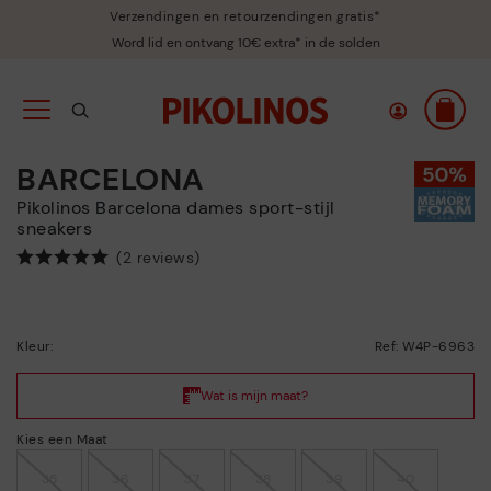
Verzendingen en retourzendingen gratis*
Word lid en ontvang 10€ extra* in de solden
BARCELONA
Pikolinos Barcelona dames sport-stijl
sneakers
(2 reviews)
Kleur:
Ref: W4P-6963
Kies een Maat
35
36
37
38
39
40