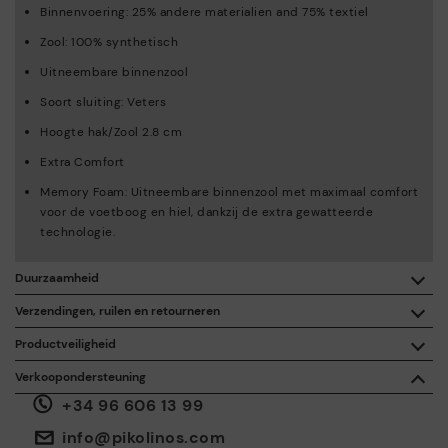
Binnenvoering: 25% andere materialien and 75% textiel
Zool: 100% synthetisch
Uitneembare binnenzool
Soort sluiting: Veters
Hoogte hak/Zool 2.8 cm
Extra Comfort
Memory Foam: Uitneembare binnenzool met maximaal comfort
voor de voetboog en hiel, dankzij de extra gewatteerde
technologie.
Duurzaamheid
Dankzij de aankoop van dit product, steun je de
Verzendingen, ruilen en retourneren
verantwoordelijke fabricatie van leer via de Leather Working
Group.
Productveiligheid
Gratis bezorging vanaf een aankoop van € 50.
De veiligheid van onze producten is belangrijk voor ons. De uwe
ISO 14006 Ecodesign: Bij het ontwerp van onze collectie
Verkoopondersteuning
ook. Daarom hebben we een ruimte gecreëerd waar u contact
wordt de impact op het milieu bepaald voor de hele
+34 96 606 13 99
met ons kunt opnemen als u een incident of vraag hebt over de
levenscyclus van het product, zodat we deze impact tot een
30 dagen om te ruilen of te retourneren*.
veiligheid van het product.
Doe het hier.
minimum kunnen herleiden.
Via
of
.
Mijn account
op hotspots
info@pikolinos.com