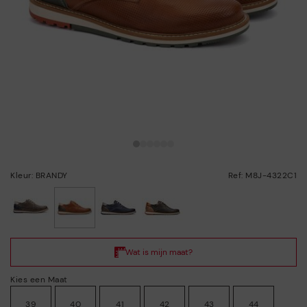
Kleur: BRANDY
Ref: M8J-4322C1
geselecteerd
Kies een Maat
39
40
41
42
43
44