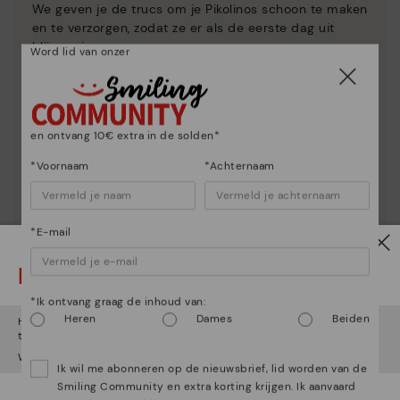
We geven je de trucs om je Pikolinos schoon te maken
en te verzorgen, zodat ze er als de eerste dag uit
blijven zien.
Word lid van onzer
en ontvang 10€ extra in de solden*
*Voornaam
*Achternaam
*E-mail
Let op!
*Ik ontvang graag de inhoud van:
Heren
Dames
Beiden
Het lijkt erop dat je in
Verenigde Staten
bent maar je probeert
toegang te krijgen tot de
Nederland
website.
Wil je naar onze
Verenigde Staten
website gaan?
Ik wil me abonneren op de nieuwsbrief, lid worden van de
Smiling Community en extra korting krijgen. Ik aanvaard