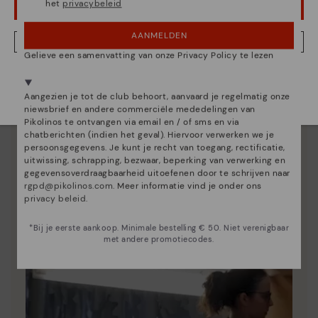
het
privacybeleid
OEPS! FOUTJE, IK WIL GRAAG IN VERENIGDE STATEN BLIJVEN
AANMELDEN
NEE, IK WIL DE NEDERLAND WEBSITE ZIEN
Gelieve een samenvatting van onze Privacy Policy te lezen
We zijn aanwezig in meer dan 29 winkels.
Kies de jouwe
shier
.
Essentie van Pikolinos
Aangezien je tot de club behoort, aanvaard je regelmatig onze
niewsbrief en andere commerciële mededelingen van
Ontdek nog meer
Pikolinos te ontvangen via email en / of sms en via
chatberichten (indien het geval). Hiervoor verwerken we je
Sinds 1984 werken we eraan om elke schoen uniek te
persoonsgegevens. Je kunt je recht van toegang, rectificatie,
maken.
uitwissing, schrapping, bezwaar, beperking van verwerking en
gegevensoverdraagbaarheid uitoefenen door te schrijven naar
rgpd@pikolinos.com
. Meer informatie vind je onder ons
privacy beleid
.
*Bij je eerste aankoop. Minimale bestelling € 50. Niet verenigbaar
met andere promotiecodes.