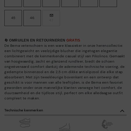
45
46
47
🔄 OMRUILEN EN RETOURNEREN
GRATIS
De Berna veterschoen is een ware klassieker in onze herencollectie:
een lichtgewicht en veelzijdige blucher die ingetogen elegantie
combineert met de kenmerkende casual stijl van Pikolinos. Gemaakt
van hoogwaardig, zacht en glanzend rundleer, biedt de schoen
ongeëvenaard comfort dankzij de ademende technische voering, de
gedempte binnenzool en de 2,5 cm dikke antislipzool die elke stap
absorbeert. Met zijn tweekleurige bovenkant en een ontwerp dat
geschikt is voor mannen van alle leeftijden, is de Berna een favoriet
geworden onder onze mannelijke klanten vanwege het comfort, de
duurzaamheid en de tijdloze stijl, perfect om elke alledaagse outfit
compleet te maken.
Technische kenmerken