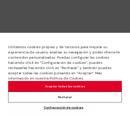
Utilizamos cookies propias y de terceros para mejorar su
experiencia de usuario, analizar su navegación y poder ofrecerle
contenidos personalizados. Puedes configurar las cookies
haciendo click en “Configuración de cookies”, puedes
*Solden: Kortingen tot 40% op geselecteerde modellen.
rechazarlas haciendo click en “Rechazar” y también puedes
Actie niet in combinatie met andere aanbiedingen en
aceptar todas las cookies pulsando en “Aceptar”. Más
speciale kortingen. Am 31/08/2026 bis 23:59Uhr CET. Geldig
información en nuestra Política de Cookies
in de online winkel www.pikolinos.com.
Aceptar todas las cookies
*Tot -50% Extra Outletkortingen. Kortingen op uitgekozen
producten. De promotie is niet verenigbaar met andere
Rechazar
aanbiedingen en bijzondere kortingen. Geldig in de online
Prijs verlaagd van
119,95€
Configuración de cookies
winkel www.pikolinos.com. Tot 23h59 CEST (Brussel,
TOEVOEGEN AAN WINKELWAGEN
107,95€
tot
Kopenhagen, Madrid, Parijs) op 31/08/2026.
Over Pikolinos