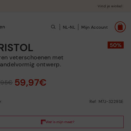
Vind je winkel
en
NL-NL
Mijn Account
RISTOL
andelvormig ontwerp.
59,97€
9,95€
r:
Ref: M7J-3229SE