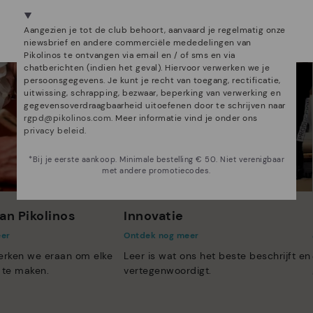
We zijn aanwezig in meer dan 29 winkels.
Aangezien je tot de club behoort, aanvaard je regelmatig onze
Kies de jouwe
shier
.
niewsbrief en andere commerciële mededelingen van
Pikolinos te ontvangen via email en / of sms en via
chatberichten (indien het geval). Hiervoor verwerken we je
persoonsgegevens. Je kunt je recht van toegang, rectificatie,
uitwissing, schrapping, bezwaar, beperking van verwerking en
gegevensoverdraagbaarheid uitoefenen door te schrijven naar
rgpd@pikolinos.com
. Meer informatie vind je onder ons
privacy beleid
.
*Bij je eerste aankoop. Minimale bestelling € 50. Niet verenigbaar
met andere promotiecodes.
an Pikolinos
Innovatie
eer
Ontdek nog meer
erken we eraan om elke
Leer is wat ons het beste beschrijft en
 te maken.
vertegenwoordigt.