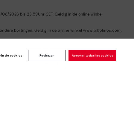
/08/2026 bis 23:59Uhr CET. Geldig in de online winkel
ondere kortingen. Geldig in de online winkel www.pikolinos.com.
ión de cookies
Rechazar
Aceptar todas las cookies
enen
Newsletter
Schrijf je in en krijg een -10€
welkomstbonus en meer
voordelen*
Me abonneren
Beveiligde betaling