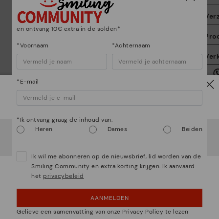
Ver
en ontvang 10€ extra in de solden*
Pro
*Voornaam
*Achternaam
De
Ver
Da
ku
he
*E-mail
Let op!
*Ik ontvang graag de inhoud van:
Het lijkt erop dat je in
Verenigde Staten
bent maar je
Heren
Dames
Beiden
probeert toegang te krijgen tot de
Nederland
website.
Wil je naar onze
Verenigde Staten
website gaan?
Ik wil me abonneren op de nieuwsbrief, lid worden van de
 zijn veel meer dan schoenen
Be
Smiling Community en extra korting krijgen. Ik aanvaard
het
privacybeleid
OEPS! FOUTJE, IK WIL GRAAG IN VERENIGDE
STATEN BLIJVEN
*G
AANMELDEN
te
NEE, IK WIL DE NEDERLAND WEBSITE ZIEN
ge
Gelieve een samenvatting van onze Privacy Policy te lezen