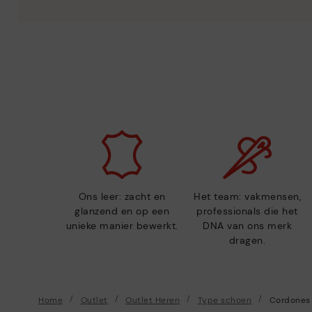
Ons leer: zacht en
Het team: vakmensen,
glanzend en op een
professionals die het
unieke manier bewerkt.
DNA van ons merk
dragen.
Home
Outlet
Outlet Heren
Type schoen
Cordones