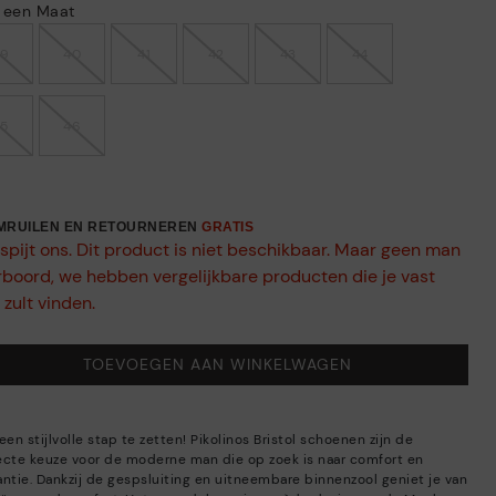
s een Maat
39
40
41
42
43
44
45
46
OMRUILEN EN RETOURNEREN
GRATIS
spijt ons. Dit product is niet beschikbaar. Maar geen man
rboord, we hebben vergelijkbare producten die je vast
 zult vinden.
TOEVOEGEN AAN WINKELWAGEN
een stijlvolle stap te zetten! Pikolinos Bristol schoenen zijn de
ecte keuze voor de moderne man die op zoek is naar comfort en
antie. Dankzij de gespsluiting en uitneembare binnenzool geniet je van