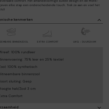
ëvenaard comfort. Het amandelvormige suède design en de Monk-
l geven elke stap een onderscheidende touch. Trek ze aan en voel het
hil!
hnische kenmerken
NEEMBARE BINNENZOOL
EXTRA COMFORT
LWG - DUURZAAM
Wreef: 100% rundleer
Binnenvoering: 75% leer en 25% textiel
Zool: 100% synthetisch
Uitneembare binnenzool
Soort sluiting: Gesp
Hoogte hak/Zool 3 cm
Extra Comfort
rzaamheid