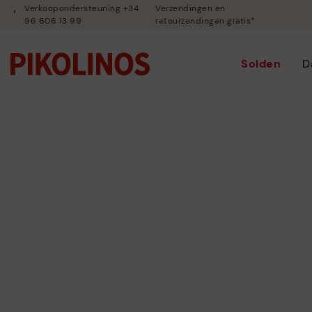
Verkoopondersteuning +34
Verzendingen en
96 606 13 99
retourzendingen gratis*
Solden
D