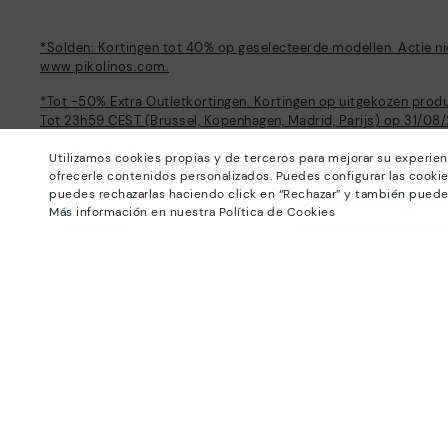
*Solden: Kortingen tot 40% op geselecteerde modellen. Actie ni
www.pikolinos.com.
*Tot -50% Extra Outletkortingen. Kortingen op uitgekozen produ
Tot 23h59 CEST (Brussel, Kopenhagen, Madrid, Parijs) op 31/08
Over Pikolinos
Hulp
Utilizamos cookies propias y de terceros para mejorar su experien
ofrecerle contenidos personalizados. Puedes configurar las cookie
Universum
Supportcentrum
puedes rechazarlas haciendo click en “Rechazar” y también puede
Blog
Hoe een bestelling plaa
Más información en nuestra Política de Cookies
Productie
Omruilen en retourneren
#Craftyourway
Matengids
Smiling Community
Ken uw maat
Black Friday
Pikolinosvoordelen
Productveiligheid