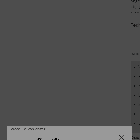
onge
stij
versc
Tec
UIT
Word lid van onzer
Duu