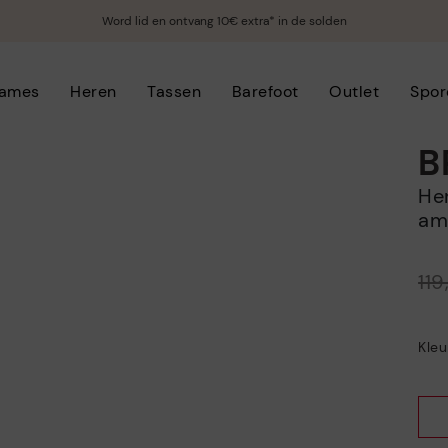
Word lid en ontvang 10€ extra* in de solden
ames
Heren
Tassen
Barefoot
Outlet
Spor
B
Heren veterschoenen met
am
Prijs verlaagd van
11
tot
Kleu