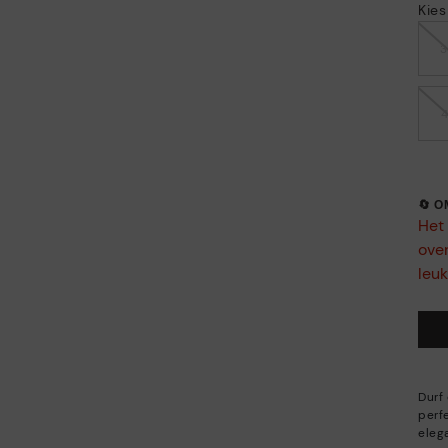
Kie
🔄 
Het 
ove
leuk
Durf 
perf
eleg