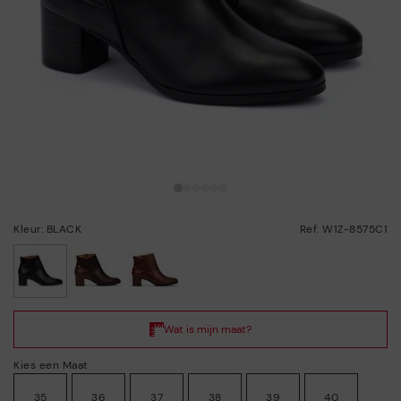
Kleur: BLACK
Ref: W1Z-8575C1
geselecteerd
Kies een Maat
35
36
37
38
39
40