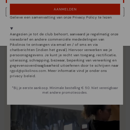
AANMELDEN
NEE, IK WIL DE NEDERLAND WEBSITE ZIEN
Gelieve een samenvatting van onze Privacy Policy te lezen
We zijn aanwezig in meer dan 29 winkels.
Essentie van Pikolinos
Kies de jouwe
shier
.
Aangezien je tot de club behoort, aanvaard je regelmatig onze
Ontdek nog meer
niewsbrief en andere commerciële mededelingen van
Pikolinos te ontvangen via email en / of sms en via
Sinds 1984 werken we eraan om elke schoen uniek te
chatberichten (indien het geval). Hiervoor verwerken we je
maken.
persoonsgegevens. Je kunt je recht van toegang, rectificatie,
uitwissing, schrapping, bezwaar, beperking van verwerking en
gegevensoverdraagbaarheid uitoefenen door te schrijven naar
rgpd@pikolinos.com
. Meer informatie vind je onder ons
privacy beleid
.
*Bij je eerste aankoop. Minimale bestelling € 50. Niet verenigbaar
met andere promotiecodes.