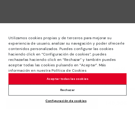
Utilizamos cookies propias y de terceros para mejorar su
experiencia de usuario, analizar su navegación y poder ofrecerle
contenidos personalizados. Puedes configurar las cookies
haciendo click en “Configuración de cookies”, puedes
*Solden: Kortingen tot 40% op geselecteerde modellen.
rechazarlas haciendo click en “Rechazar” y también puedes
Actie niet in combinatie met andere aanbiedingen en
aceptar todas las cookies pulsando en “Aceptar”. Más
speciale kortingen. Am 31/08/2026 bis 23:59Uhr CET. Geldig
información en nuestra Política de Cookies
in de online winkel www.pikolinos.com.
Aceptar todas las cookies
*Tot -50% Extra Outletkortingen. Kortingen op uitgekozen
producten. De promotie is niet verenigbaar met andere
Rechazar
aanbiedingen en bijzondere kortingen. Geldig in de online
Configuración de cookies
winkel www.pikolinos.com. Tot 23h59 CEST (Brussel,
149,95€
TOEVOEGEN AAN WINKELWAGEN
Kopenhagen, Madrid, Parijs) op 31/08/2026.
Over Pikolinos
Universum
Hulp
Blog