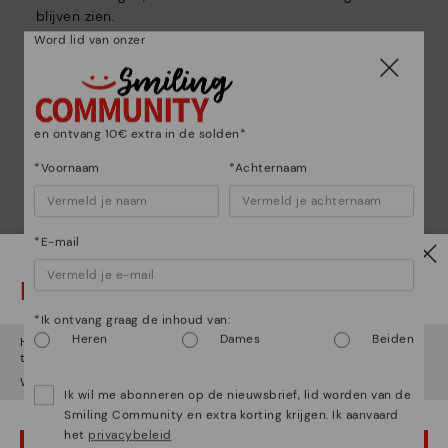
blijven zien.
Word lid van onzer
en ontvang 10€ extra in de solden*
*Voornaam
*Achternaam
*E-mail
Let op!
*Ik ontvang graag de inhoud van:
Heren
Dames
Beiden
Het lijkt erop dat je in
Verenigde Staten
bent maar je probeert
toegang te krijgen tot de
Nederland
website.
Wil je naar onze
Verenigde Staten
website gaan?
Ik wil me abonneren op de nieuwsbrief, lid worden van de
Smiling Community en extra korting krijgen. Ik aanvaard
het
privacybeleid
OEPS! FOUTJE, IK WIL GRAAG IN VERENIGDE STATEN BLIJVEN