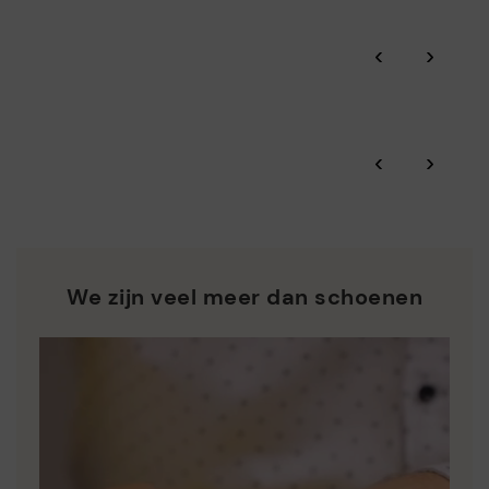
het milieu beschermen en ervoor zorgen dat onze processen
Click and collect.
minimaal verontreinigen.
‹
›
Dankzij BSCI doorlichtingen, geattesteerd door Amfori,
Pikolinos-garantie.
controleren we de duurzaamheid van sociale en
milieugerichte aspecten van de hele toeleveringsketen.
Zero Waste: We waarderen de grondstoffen door minder
Bekijk meer informatie over verzendingen
.
hier
‹
›
afvalstoffen te produceren en hergebruik ervan in de hand
te werken.
*Gratis verzending voor bestellingen van meer dan €50 - gratis
terugbezorgingen. Termijn voor retour verlengd tot 60 dagen
Pikolinos ijvert voor de duurzaamheid van al zijn materialen
voor gebruikers die geabonneerd zijn op de nieuwsbrief of voor
en productieprocessen.
clubleden.
ONTDEK MEER
We zijn veel meer dan schoenen