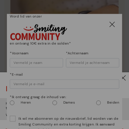
Word lid van onzer
en ontvang 10€ extra in de solden*
*Voornaam
*Achternaam
*E-mail
Let op!
*Ik ontvang graag de inhoud van:
Heren
Dames
Beiden
Het lijkt erop dat je in
Verenigde Staten
bent maar je probeert
toegang te krijgen tot de
Nederland
website.
Schoenverzorging
Wil je naar onze
Verenigde Staten
website gaan?
Ik wil me abonneren op de nieuwsbrief, lid worden van de
Ontdek nog meer
Smiling Community en extra korting krijgen. Ik aanvaard