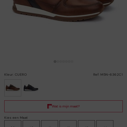
Kleur: CUERO
Ref: M5N-6362C1
geselecteerd
Kies een Maat