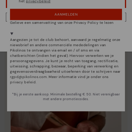
het
privacybeleid
We geven je de trucs om je Pikolinos schoon te maken
OEPS! FOUTJE, IK WIL GRAAG IN VERENIGDE STATEN BLIJVEN
en te verzorgen, zodat ze er als de eerste dag uit
blijven zien.
AANMELDEN
NEE, IK WIL DE NEDERLAND WEBSITE ZIEN
Gelieve een samenvatting van onze Privacy Policy te lezen
We zijn aanwezig in meer dan 29 winkels.
Kies de jouwe
shier
.
Aangezien je tot de club behoort, aanvaard je regelmatig onze
niewsbrief en andere commerciële mededelingen van
Pikolinos te ontvangen via email en / of sms en via
chatberichten (indien het geval). Hiervoor verwerken we je
persoonsgegevens. Je kunt je recht van toegang, rectificatie,
uitwissing, schrapping, bezwaar, beperking van verwerking en
gegevensoverdraagbaarheid uitoefenen door te schrijven naar
rgpd@pikolinos.com
. Meer informatie vind je onder ons
privacy beleid
.
*Bij je eerste aankoop. Minimale bestelling € 50. Niet verenigbaar
met andere promotiecodes.