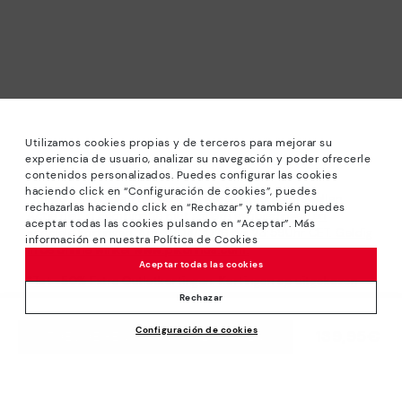
Utilizamos cookies propias y de terceros para mejorar su
experiencia de usuario, analizar su navegación y poder ofrecerle
contenidos personalizados. Puedes configurar las cookies
haciendo click en “Configuración de cookies”, puedes
*Solden: Kortingen tot 40% op geselecteerde modellen.
rechazarlas haciendo click en “Rechazar” y también puedes
Actie niet in combinatie met andere aanbiedingen en
aceptar todas las cookies pulsando en “Aceptar”. Más
speciale kortingen. Am 31/08/2026 bis 23:59Uhr CET. Geldig
información en nuestra Política de Cookies
in de online winkel www.pikolinos.com.
Aceptar todas las cookies
*Tot -50% Extra Outletkortingen. Kortingen op uitgekozen
producten. De promotie is niet verenigbaar met andere
Rechazar
aanbiedingen en bijzondere kortingen. Geldig in de online
Configuración de cookies
winkel www.pikolinos.com. Tot 23h59 CEST (Brussel,
139,95€
TOEVOEGEN AAN WINKELWAGEN
Kopenhagen, Madrid, Parijs) op 31/08/2026.
Over Pikolinos