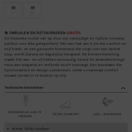
41
42
🔄 OMRUILEN EN RETOURNEREN
GRATIS
Dit klassieke model valt op door zijn veelzijdige en tijdloze ontwerp,
perfect voor elke gelegenheid. Met een hak van 4 cm die comfort en
stijl biedt, en een gevoerde binnenzool die zorgt voor een zachte
stap, wordt Daroca uw dagelijkse metgezel. De binnenritssluiting
maakt het aan- en uittrekken eenvoudig, terwijl de amandelvormige
neus een elegante en verfijnde touch toevoegt. Een basislaars die
functionaliteit en design combineert, zodat u maximaal comfort
ervaart zonder in te boeten op stijl.
Technische kenmerken
GEMAKKELIJK AAN TE
EXTRA COMFORT
LWG - DUURZAAM
TREKKEN
Wreef: 100% rundleer