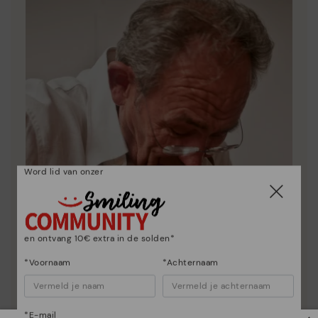
Word lid van onzer
en ontvang 10€ extra in de solden*
*Voornaam
*Achternaam
*E-mail