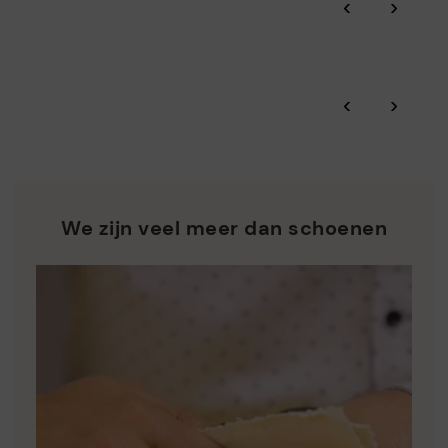
‹
›
Dankzij BSCI doorlichtingen, geattesteerd door Amfori,
Pikolinos-garantie.
controleren we de duurzaamheid van sociale en
milieugerichte aspecten van de hele toeleveringsketen.
Zero Waste: We waarderen de grondstoffen door minder
Bekijk meer informatie over verzendingen
.
hier
‹
›
afvalstoffen te produceren en hergebruik ervan in de hand
te werken.
*Gratis verzending voor bestellingen van meer dan €50 - gratis
terugbezorgingen. Termijn voor retour verlengd tot 60 dagen
Pikolinos ijvert voor de duurzaamheid van al zijn materialen
voor gebruikers die geabonneerd zijn op de nieuwsbrief of voor
en productieprocessen.
clubleden.
ONTDEK MEER
We zijn veel meer dan schoenen