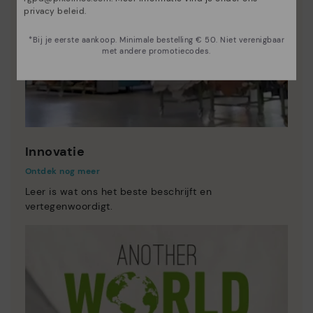
privacy beleid
.
*Bij je eerste aankoop. Minimale bestelling € 50. Niet verenigbaar
met andere promotiecodes.
Innovatie
Ontdek nog meer
Leer is wat ons het beste beschrijft en
vertegenwoordigt.