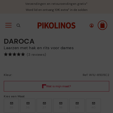
Verzendingen en retourzendingen gratis*
Word lid en ontvang 10€ extra* in de solden
DAROCA
Laarzen met hak en rits voor dames
(3 reviews)
Kleur:
Ref: W1U-8505C2
Kies een Maat
35
36
37
38
39
40