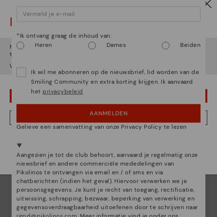
Let op!
Essentie van Pikolinos
*Ik ontvang graag de inhoud van:
Ontdek nog meer
Heren
Dames
Beiden
Het lijkt erop dat je in
Verenigde Staten
bent maar je probeert
Sinds 1984 werken we eraan om elke schoen uniek te
toegang te krijgen tot de
Nederland
website.
maken.
Wil je naar onze
Verenigde Staten
website gaan?
Ik wil me abonneren op de nieuwsbrief, lid worden van de
Smiling Community en extra korting krijgen. Ik aanvaard
het
privacybeleid
OEPS! FOUTJE, IK WIL GRAAG IN VERENIGDE STATEN BLIJVEN
AANMELDEN
NEE, IK WIL DE NEDERLAND WEBSITE ZIEN
Gelieve een samenvatting van onze Privacy Policy te lezen
We zijn aanwezig in meer dan 29 winkels.
Kies de jouwe
shier
.
Aangezien je tot de club behoort, aanvaard je regelmatig onze
niewsbrief en andere commerciële mededelingen van
Pikolinos te ontvangen via email en / of sms en via
chatberichten (indien het geval). Hiervoor verwerken we je
persoonsgegevens. Je kunt je recht van toegang, rectificatie,
uitwissing, schrapping, bezwaar, beperking van verwerking en
gegevensoverdraagbaarheid uitoefenen door te schrijven naar
rgpd@pikolinos.com
. Meer informatie vind je onder ons