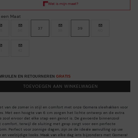
s een Maat
37
39
35
36
38
40
41
42
OMRUILEN EN RETOURNEREN
GRATIS
TOEVOEGEN AAN WINKELWAGEN
et van de zomer in stijl en comfort met onze Gomera sleehakken voor
s. Met een hoogte van 6 cm zorgen het lichte ontwerp en de extra
te zool ervoor dat elke stap een genot is. De gevoerde binnenzool
t comfort, terwijl de sluiting met gesp zorgt voor een perfecte
orm. Perfect voor zonnige dagen, zijn ze de ideale aanvulling op uw
se en veelzijdige looks. Maak van elke dag iets bijzonders met Gomera!