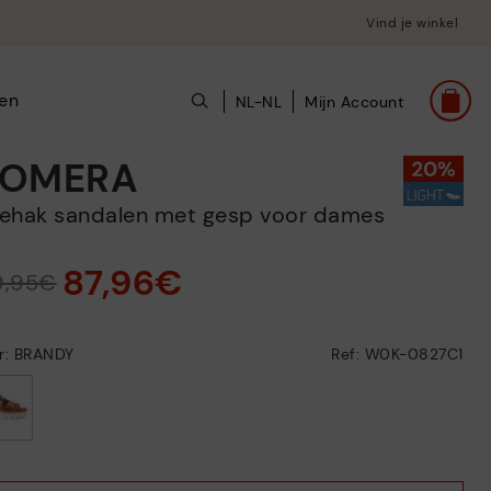
Vind je winkel
en
NL-NL
Mijn Account
OMERA
leehak sandalen met gesp voor dames
87,96€
9,95€
ur: BRANDY
Ref: W0K-0827C1