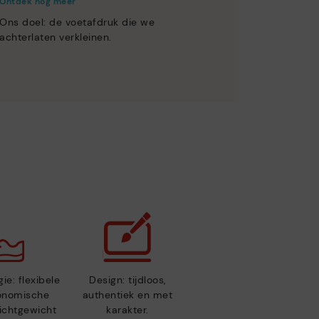
Ontdek nog meer
Ons doel: de voetafdruk die we
achterlaten verkleinen.
ie: flexibele
Design: tijdloos,
gonomische
authentiek en met
lichtgewicht
karakter.