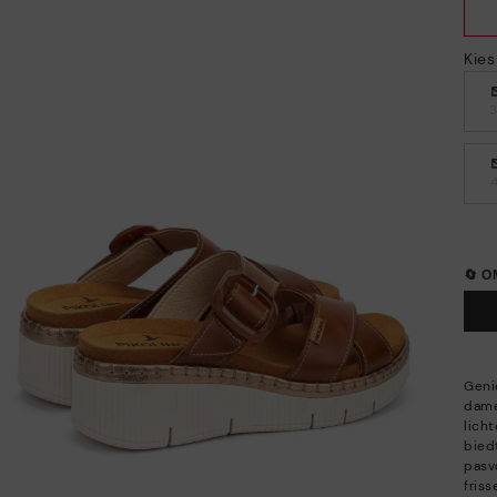
Kie
🔄 
Geni
dame
lich
bied
pasv
fris