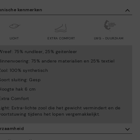
hnische kenmerken
LICHT
EXTRA COMFORT
LWG - DUURZAAM
Wreef: 75% rundleer, 25% geitenleer
Binnenvoering: 75% andere materialien en 25% textiel
Zool: 100% synthetisch
Soort sluiting: Gesp
Hoogte hak 6 cm
Extra Comfort
Light: Extra-lichte zool die het gewicht vermindert en de
voortstuwing tijdens het lopen vergemakkelijkt.
rzaamheid