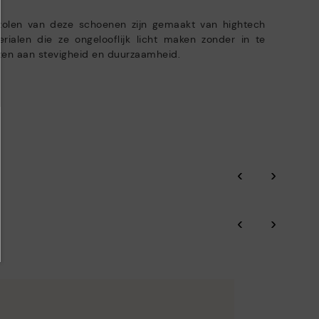
zolen van deze schoenen zijn gemaakt van hightech
rialen die ze ongelooflijk licht maken zonder in te
en aan stevigheid en duurzaamheid.
‹
›
‹
›