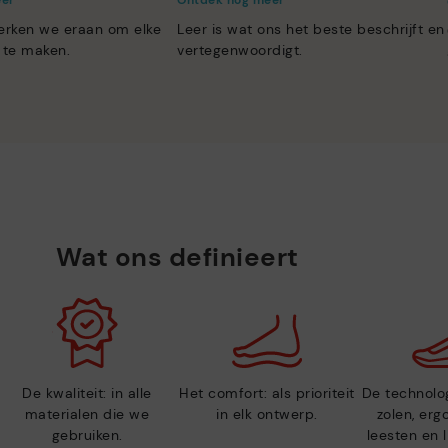
eer
Ontdek nog meer
erken we eraan om elke
Leer is wat ons het beste beschrijft en
 te maken.
vertegenwoordigt.
Wat ons definieert
De kwaliteit: in alle
Het comfort: als prioriteit
De technolog
materialen die we
in elk ontwerp.
zolen, er
gebruiken.
leesten en 