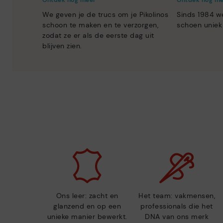
Ontdek nog meer
Ontdek nog m
We geven je de trucs om je Pikolinos
Sinds 1984 w
schoon te maken en te verzorgen,
schoen uniek
zodat ze er als de eerste dag uit
blijven zien.
Ons leer: zacht en
Het team: vakmensen,
glanzend en op een
professionals die het
unieke manier bewerkt.
DNA van ons merk