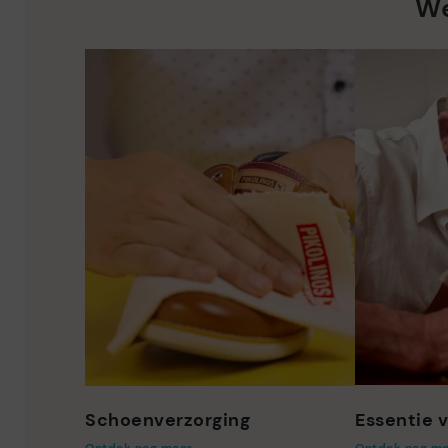
We
Schoenverzorging
Essentie v