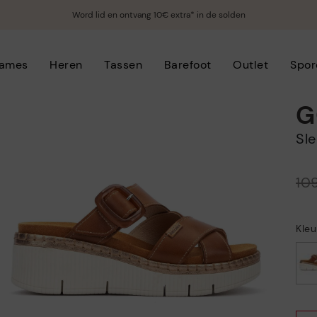
Word lid en ontvang 10€ extra* in de solden
ames
Heren
Tassen
Barefoot
Outlet
Spor
G
S
Prijs verlaagd van
10
tot
Kle
geselecteerd