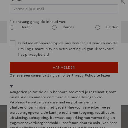
Let op!
De 
mate
boet
*Ik ontvang graag de inhoud van:
Het lijkt erop dat je in
Verenigde Staten
bent maar je
Heren
Dames
Beiden
probeert toegang te krijgen tot de
Nederland
website.
Wil je naar onze
Verenigde Staten
website gaan?
Ik wil me abonneren op de nieuwsbrief, lid worden van de
Smiling Community en extra korting krijgen. Ik aanvaard
het
privacybeleid
OEPS! FOUTJE, IK WIL GRAAG IN VERENIGDE
STATEN BLIJVEN
AANMELDEN
NEE, IK WIL DE NEDERLAND WEBSITE ZIEN
Gelieve een samenvatting van onze Privacy Policy te lezen
We zijn aanwezig in meer dan 29 winkels.
Aangezien je tot de club behoort, aanvaard je regelmatig onze
Kies de jouwe
shier
.
niewsbrief en andere commerciële mededelingen van
Pikolinos te ontvangen via email en / of sms en via
chatberichten (indien het geval). Hiervoor verwerken we je
persoonsgegevens. Je kunt je recht van toegang, rectificatie,
uitwissing, schrapping, bezwaar, beperking van verwerking en
gegevensoverdraagbaarheid uitoefenen door te schrijven naar