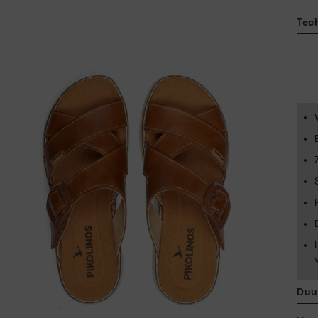
Tec
Duu