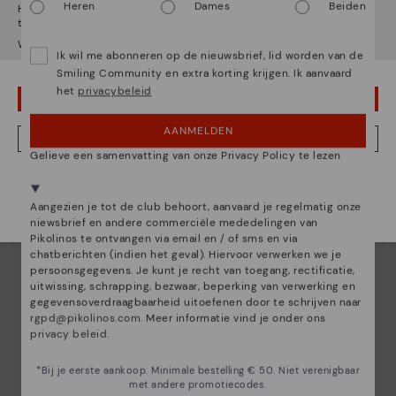
Heren
Dames
Beiden
Het lijkt erop dat je in
Verenigde Staten
bent maar je probeert
toegang te krijgen tot de
Nederland
website.
Wil je naar onze
Verenigde Staten
website gaan?
Ik wil me abonneren op de nieuwsbrief, lid worden van de
Smiling Community en extra korting krijgen. Ik aanvaard
het
privacybeleid
OEPS! FOUTJE, IK WIL GRAAG IN VERENIGDE STATEN BLIJVEN
AANMELDEN
NEE, IK WIL DE NEDERLAND WEBSITE ZIEN
Gelieve een samenvatting van onze Privacy Policy te lezen
We zijn aanwezig in meer dan 29 winkels.
Kies de jouwe
shier
.
Aangezien je tot de club behoort, aanvaard je regelmatig onze
niewsbrief en andere commerciële mededelingen van
Pikolinos te ontvangen via email en / of sms en via
chatberichten (indien het geval). Hiervoor verwerken we je
persoonsgegevens. Je kunt je recht van toegang, rectificatie,
uitwissing, schrapping, bezwaar, beperking van verwerking en
gegevensoverdraagbaarheid uitoefenen door te schrijven naar
rgpd@pikolinos.com
. Meer informatie vind je onder ons
privacy beleid
.
*Bij je eerste aankoop. Minimale bestelling € 50. Niet verenigbaar
met andere promotiecodes.