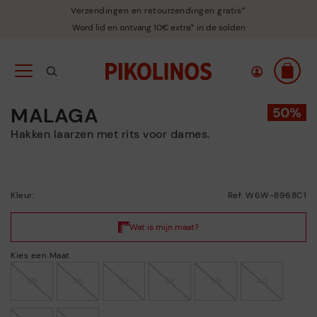
Verzendingen en retourzendingen gratis*
Word lid en ontvang 10€ extra* in de solden
MALAGA
Hakken laarzen met rits voor dames.
Kleur:
Ref: W6W-8968C1
Kies een Maat
35
36
37
38
39
40