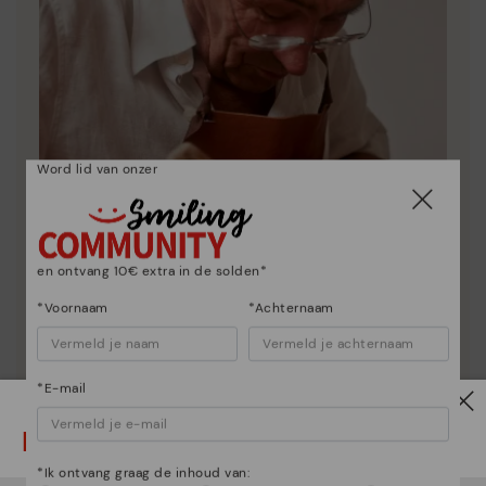
Word lid van onzer
en ontvang 10€ extra in de solden*
*Voornaam
*Achternaam
Essentie van Pikolinos
*E-mail
Ontdek nog meer
Sinds 1984 werken we eraan om elke schoen uniek te
Let op!
maken.
*Ik ontvang graag de inhoud van: