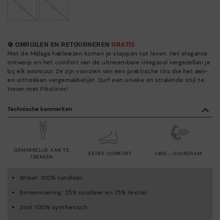
41
42
🔄 OMRUILEN EN RETOURNEREN
GRATIS
Met de Málaga haklaarzen komen je stappen tot leven. Het elegante
ontwerp en het comfort van de uitneembare inlegzool vergezellen je
bij elk avontuur. Ze zijn voorzien van een praktische rits die het aan-
en uittrekken vergemakkelijkt. Durf een unieke en stralende stijl te
tonen met Pikolinos!
Technische kenmerken
GEMAKKELIJK AAN TE
EXTRA COMFORT
LWG - DUURZAAM
TREKKEN
Wreef: 100% rundleer
Binnenvoering: 25% rundleer en 75% textiel
Zool: 100% synthetisch