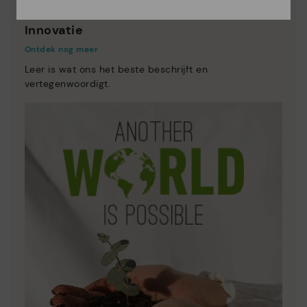
Innovatie
Ontdek nog meer
Leer is wat ons het beste beschrijft en
vertegenwoordigt.