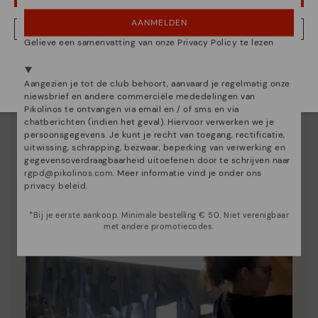
AANMELDEN
NEE, IK WIL DE NEDERLAND WEBSITE ZIEN
Gelieve een samenvatting van onze Privacy Policy te lezen
We zijn aanwezig in meer dan 29 winkels.
Essentie van Pikolinos
Kies de jouwe
shier
.
Aangezien je tot de club behoort, aanvaard je regelmatig onze
Ontdek nog meer
niewsbrief en andere commerciële mededelingen van
Pikolinos te ontvangen via email en / of sms en via
Sinds 1984 werken we eraan om elke schoen uniek te
chatberichten (indien het geval). Hiervoor verwerken we je
maken.
persoonsgegevens. Je kunt je recht van toegang, rectificatie,
uitwissing, schrapping, bezwaar, beperking van verwerking en
gegevensoverdraagbaarheid uitoefenen door te schrijven naar
rgpd@pikolinos.com
. Meer informatie vind je onder ons
privacy beleid
.
*Bij je eerste aankoop. Minimale bestelling € 50. Niet verenigbaar
met andere promotiecodes.