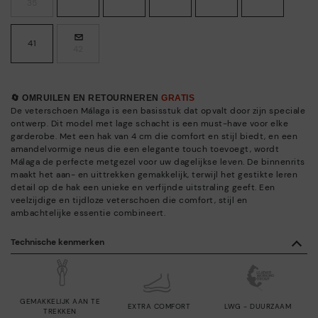
35
41
42
🔄 OMRUILEN EN RETOURNEREN
GRATIS
De veterschoen Málaga is een basisstuk dat opvalt door zijn speciale
ontwerp. Dit model met lage schacht is een must-have voor elke
garderobe. Met een hak van 4 cm die comfort en stijl biedt, en een
amandelvormige neus die een elegante touch toevoegt, wordt
Málaga de perfecte metgezel voor uw dagelijkse leven. De binnenrits
maakt het aan- en uittrekken gemakkelijk, terwijl het gestikte leren
detail op de hak een unieke en verfijnde uitstraling geeft. Een
veelzijdige en tijdloze veterschoen die comfort, stijl en
ambachtelijke essentie combineert.
Technische kenmerken
GEMAKKELIJK AAN TE
EXTRA COMFORT
LWG - DUURZAAM
TREKKEN