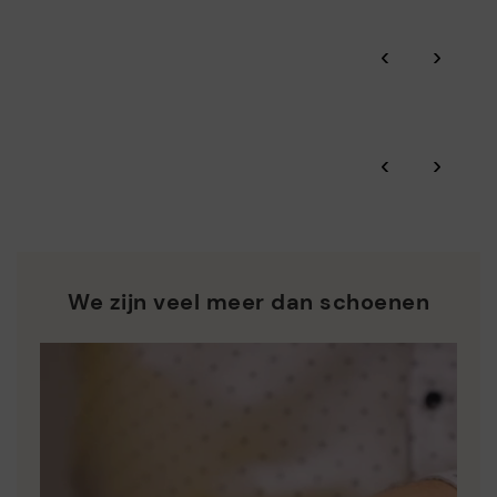
het milieu beschermen en ervoor zorgen dat onze processen
Click and collect.
minimaal verontreinigen.
‹
›
Dankzij BSCI doorlichtingen, geattesteerd door Amfori,
Pikolinos-garantie.
controleren we de duurzaamheid van sociale en
milieugerichte aspecten van de hele toeleveringsketen.
Zero Waste: We waarderen de grondstoffen door minder
Bekijk meer informatie over verzendingen
.
hier
‹
›
afvalstoffen te produceren en hergebruik ervan in de hand
te werken.
*Gratis verzending voor bestellingen van meer dan €50 - gratis
terugbezorgingen. Termijn voor retour verlengd tot 60 dagen
Pikolinos ijvert voor de duurzaamheid van al zijn materialen
voor gebruikers die geabonneerd zijn op de nieuwsbrief of voor
en productieprocessen.
clubleden.
ONTDEK MEER
We zijn veel meer dan schoenen