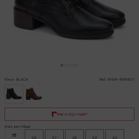
Kleur: BLACK
Ref: W6W-8996C1
geselecteerd
Kies een Maat
36
37
38
39
40