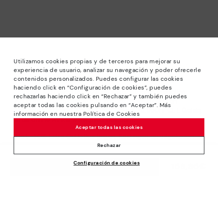
Utilizamos cookies propias y de terceros para mejorar su
experiencia de usuario, analizar su navegación y poder ofrecerle
contenidos personalizados. Puedes configurar las cookies
haciendo click en “Configuración de cookies”, puedes
*Solden: Kortingen tot 40% op geselecteerde modellen.
rechazarlas haciendo click en “Rechazar” y también puedes
Actie niet in combinatie met andere aanbiedingen en
aceptar todas las cookies pulsando en “Aceptar”. Más
speciale kortingen. Am 31/08/2026 bis 23:59Uhr CET. Geldig
información en nuestra Política de Cookies
in de online winkel www.pikolinos.com.
Aceptar todas las cookies
*Tot -50% Extra Outletkortingen. Kortingen op uitgekozen
producten. De promotie is niet verenigbaar met andere
Rechazar
aanbiedingen en bijzondere kortingen. Geldig in de online
Configuración de cookies
winkel www.pikolinos.com. Tot 23h59 CEST (Brussel,
159,95€
TOEVOEGEN AAN WINKELWAGEN
Kopenhagen, Madrid, Parijs) op 31/08/2026.
Over Pikolinos
Universum
Hulp
Blog