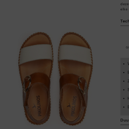
deze
elke
Tec
G
Duu