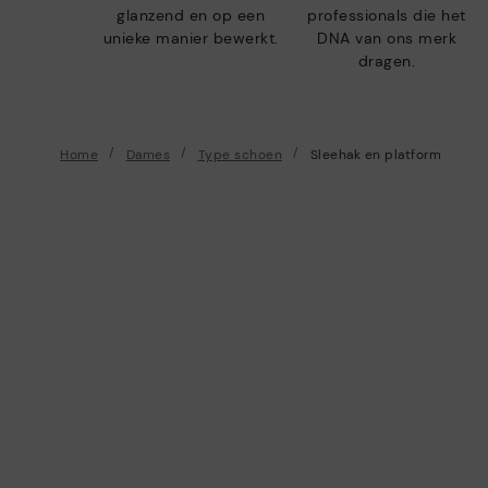
glanzend en op een
professionals die het
unieke manier bewerkt.
DNA van ons merk
dragen.
Home
Dames
Type schoen
Sleehak en platform