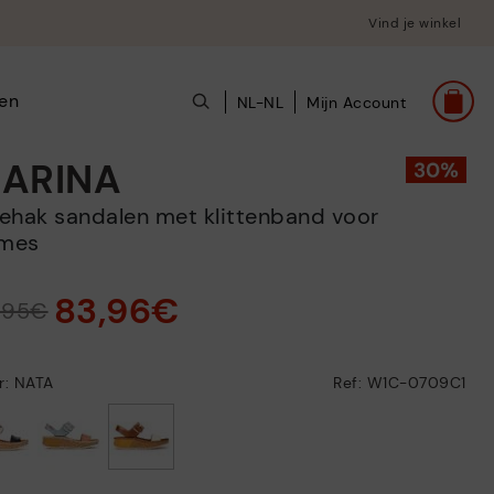
Vind je winkel
en
NL-NL
Mijn Account
ARINA
mes
83,96€
9,95€
r: NATA
Ref: W1C-0709C1
geselecteerd