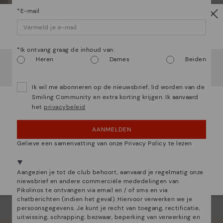
*E-mail
Let op!
*Ik ontvang graag de inhoud van:
Het lijkt erop dat je in
Verenigde Staten
bent maar je
Heren
Dames
Beiden
probeert toegang te krijgen tot de
Nederland
website.
Wil je naar onze
Verenigde Staten
website gaan?
Ik wil me abonneren op de nieuwsbrief, lid worden van de
Smiling Community en extra korting krijgen. Ik aanvaard
ALCUDIA
het
privacybeleid
OEPS! FOUTJE, IK WIL GRAAG IN VERENIGDE
ierkante opengewerkte tas
STATEN BLIJVEN
AANMELDEN
NEE, IK WIL DE NEDERLAND WEBSITE ZIEN
Gelieve een samenvatting van onze Privacy Policy te lezen
We zijn aanwezig in meer dan 29 winkels.
Aangezien je tot de club behoort, aanvaard je regelmatig onze
Kies de jouwe
shier
.
niewsbrief en andere commerciële mededelingen van
Pikolinos te ontvangen via email en / of sms en via
chatberichten (indien het geval). Hiervoor verwerken we je
persoonsgegevens. Je kunt je recht van toegang, rectificatie,
uitwissing, schrapping, bezwaar, beperking van verwerking en