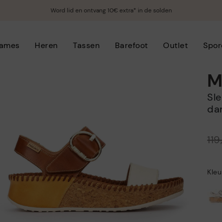
Word lid en ontvang 10€ extra* in de solden
ames
Heren
Tassen
Barefoot
Outlet
Spor
M
Sleehak sandalen met klittenband voor
da
Prijs verlaagd van
11
tot
Kleu