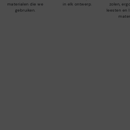
materialen die we
in elk ontwerp.
zolen, er
gebruiken.
leesten en 
mater