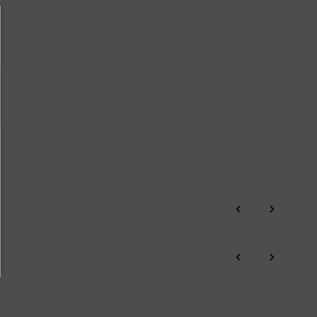
‹
›
‹
›