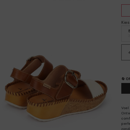
Kie
🔄 
Voel
Ontw
comfo
perf
zonde