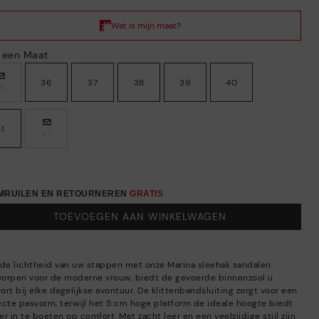
s een Maat
36
37
38
39
40
35
41
42
OMRUILEN EN RETOURNEREN
GRATIS
TOEVOEGEN AAN WINKELWAGEN
 de lichtheid van uw stappen met onze Marina sleehak sandalen.
orpen voor de moderne vrouw, biedt de gevoerde binnenzool u
rt bij elke dagelijkse avontuur. De klittenbandsluiting zorgt voor een
ecte pasvorm, terwijl het 5 cm hoge platform de ideale hoogte biedt
r in te boeten op comfort. Met zacht leer en een veelzijdige stijl zijn