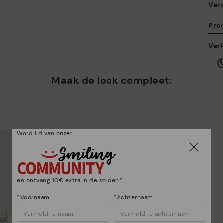
Ver
Pro
De
Ver
Da
ku
he
Maak de look compleet:
Word lid van onzer
Be
en ontvang 10€ extra in de solden*
*G
te
*Voornaam
*Achternaam
ge