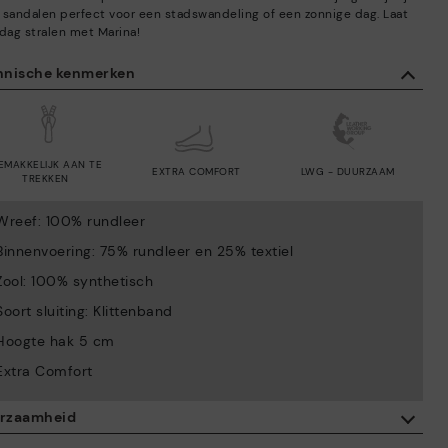
 sandalen perfect voor een stadswandeling of een zonnige dag. Laat
 dag stralen met Marina!
hnische kenmerken
EMAKKELIJK AAN TE
EXTRA COMFORT
LWG - DUURZAAM
TREKKEN
Wreef: 100% rundleer
Binnenvoering: 75% rundleer en 25% textiel
Zool: 100% synthetisch
Soort sluiting: Klittenband
Hoogte hak 5 cm
Extra Comfort
rzaamheid