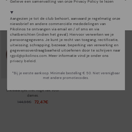
Gelieve een samenvatting van onze Privacy Policy te lezen
We zijn aanwezig in meer dan 29 winkels.
Kies de jouwe
shier
.
Aangezien je tot de club behoort, aanvaard je regelmatig onze
niewsbrief en andere commerciële mededelingen van
Pikolinos te ontvangen via email en / of sms en via
chatberichten (indien het geval). Hiervoor verwerken we je
persoonsgegevens. Je kunt je recht van toegang, rectificatie,
uitwissing, schrapping, bezwaar, beperking van verwerking en
gegevensoverdraagbaarheid uitoefenen door te schrijven naar
rgpd@pikolinos.com
. Meer informatie vind je onder ons
privacy beleid
.
*Bij je eerste aankoop. Minimale bestelling € 50. Niet verenigbaar
met andere promotiecodes.
CALAFAT
Enkellaarsjes met hoge hak voor
dames.
72,47€
Prijs verlaagd van
144,95€
tot