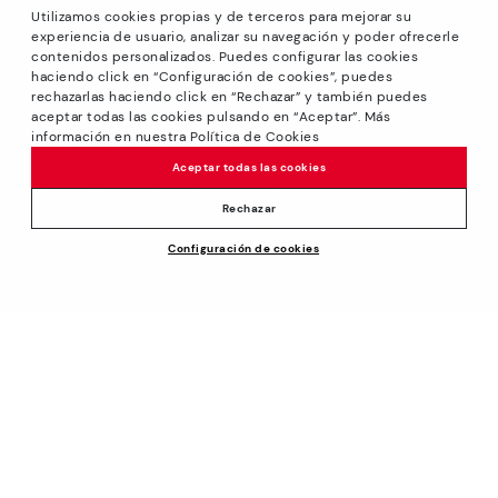
Utilizamos cookies propias y de terceros para mejorar su
experiencia de usuario, analizar su navegación y poder ofrecerle
contenidos personalizados. Puedes configurar las cookies
haciendo click en “Configuración de cookies”, puedes
*Solden: Kortingen tot 40% op geselecteerde modellen.
rechazarlas haciendo click en “Rechazar” y también puedes
Actie niet in combinatie met andere aanbiedingen en
aceptar todas las cookies pulsando en “Aceptar”. Más
speciale kortingen. Am 31/08/2026 bis 23:59Uhr CET. Geldig
información en nuestra Política de Cookies
in de online winkel www.pikolinos.com.
Aceptar todas las cookies
*Tot -50% Extra Outletkortingen. Kortingen op uitgekozen
producten. De promotie is niet verenigbaar met andere
Rechazar
aanbiedingen en bijzondere kortingen. Geldig in de online
Configuración de cookies
winkel www.pikolinos.com. Tot 23h59 CEST (Brussel,
Kopenhagen, Madrid, Parijs) op 31/08/2026.
Over Pikolinos
Universum
Hulp
Blog
Supportcentrum
Beleid
Productie
Hoe een bestelling plaatsen
#Craftyourway
Algemene Voorwaarden
Bedrijf
Omruilen en retourneren
Smiling Community
Privacybeleid
Matengids
Werk met ons
Black Friday
Cookies beleid
Ken uw maat
Ik wil een franchise openen
Cookie-instellingen