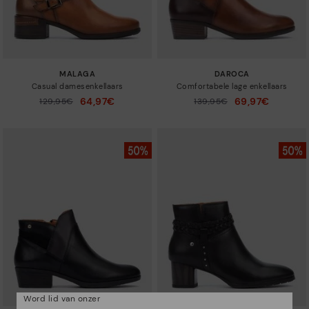
MALAGA
DAROCA
Casual damesenkellaars
Comfortabele lage enkellaars
64,97€
69,97€
Prijs verlaagd van
129,95€
Prijs verlaagd van
139,95€
tot
tot
Word lid van onzer