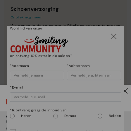
Schoenverzorging
Ontdek nog meer
We geven je de trucs om je Pikolinos schoon te maken
Word lid van onzer
en te verzorgen, zodat ze er als de eerste dag uit
blijven zien.
en ontvang 10€ extra in de solden*
*Voornaam
*Achternaam
*E-mail
Let op!
*Ik ontvang graag de inhoud van:
Heren
Dames
Beiden
Het lijkt erop dat je in
Verenigde Staten
bent maar je probeert
toegang te krijgen tot de
Nederland
website.
Wil je naar onze
Verenigde Staten
website gaan?