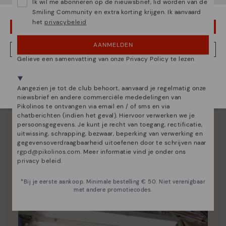
Ik wil me abonneren op de nieuwsbrief, lid worden van de
Smiling Community en extra korting krijgen. Ik aanvaard
het
privacybeleid
OEPS! FOUTJE, IK WIL GRAAG IN VERENIGDE STATEN BLIJVEN
AANMELDEN
NEE, IK WIL DE NEDERLAND WEBSITE ZIEN
Gelieve een samenvatting van onze Privacy Policy te lezen
We zijn aanwezig in meer dan 29 winkels.
Kies de jouwe
shier
.
Aangezien je tot de club behoort, aanvaard je regelmatig onze
niewsbrief en andere commerciële mededelingen van
Essentie van Pikolinos
Pikolinos te ontvangen via email en / of sms en via
chatberichten (indien het geval). Hiervoor verwerken we je
Ontdek nog meer
persoonsgegevens. Je kunt je recht van toegang, rectificatie,
uitwissing, schrapping, bezwaar, beperking van verwerking en
Sinds 1984 werken we eraan om elke schoen uniek te
gegevensoverdraagbaarheid uitoefenen door te schrijven naar
maken.
rgpd@pikolinos.com
. Meer informatie vind je onder ons
privacy beleid
.
*Bij je eerste aankoop. Minimale bestelling € 50. Niet verenigbaar
met andere promotiecodes.