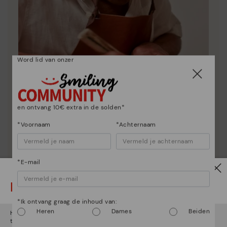
Word lid van onzer
en ontvang 10€ extra in de solden*
*Voornaam
*Achternaam
Essentie van Pikolinos
Ontdek nog meer
Sinds 1984 werken we eraan om elke schoen uniek te
*E-mail
maken.
Let op!
*Ik ontvang graag de inhoud van:
Heren
Dames
Beiden
Het lijkt erop dat je in
Verenigde Staten
bent maar je probeert
toegang te krijgen tot de
Nederland
website.