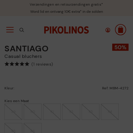
Verzendingen en retourzendingen gratis*
Word lid en ontvang 10€ extra* in de solden
SANTIAGO
Casual bluchers
(1 reviews)
Kleur:
Ref: M8M-4272
Kies een Maat
39
40
41
42
43
44
45
46