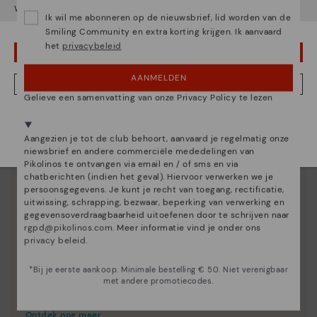
Wil je naar onze
Verenigde Staten
website gaan?
Ik wil me abonneren op de nieuwsbrief, lid worden van de
Smiling Community en extra korting krijgen. Ik aanvaard
het
privacybeleid
OEPS! FOUTJE, IK WIL GRAAG IN VERENIGDE STATEN BLIJVEN
AANMELDEN
NEE, IK WIL DE NEDERLAND WEBSITE ZIEN
Gelieve een samenvatting van onze Privacy Policy te lezen
We zijn aanwezig in meer dan 29 winkels.
Kies de jouwe
shier
.
Aangezien je tot de club behoort, aanvaard je regelmatig onze
niewsbrief en andere commerciële mededelingen van
Pikolinos te ontvangen via email en / of sms en via
chatberichten (indien het geval). Hiervoor verwerken we je
persoonsgegevens. Je kunt je recht van toegang, rectificatie,
uitwissing, schrapping, bezwaar, beperking van verwerking en
gegevensoverdraagbaarheid uitoefenen door te schrijven naar
rgpd@pikolinos.com
. Meer informatie vind je onder ons
privacy beleid
.
*Bij je eerste aankoop. Minimale bestelling € 50. Niet verenigbaar
met andere promotiecodes.
Innovatie
Ontdek nog meer