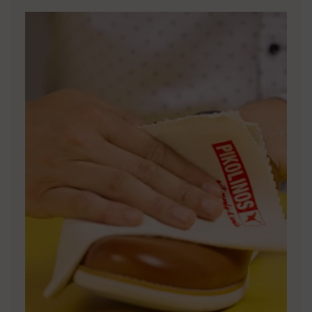
terugbezorgingen. Termijn voor retour verlengd tot 60 dagen
Pikolinos ijvert voor de duurzaamheid van al zijn materialen
voor gebruikers die geabonneerd zijn op de nieuwsbrief of voor
en productieprocessen.
clubleden.
ONTDEK MEER