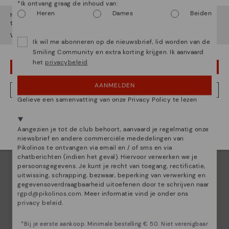
*Ik ontvang graag de inhoud van:
Heren
Dames
Beiden
Het lijkt erop dat je in
Verenigde Staten
bent maar je probeert
toegang te krijgen tot de
Nederland
website.
Wil je naar onze
Verenigde Staten
website gaan?
Ik wil me abonneren op de nieuwsbrief, lid worden van de
Smiling Community en extra korting krijgen. Ik aanvaard
het
privacybeleid
OEPS! FOUTJE, IK WIL GRAAG IN VERENIGDE STATEN BLIJVEN
AANMELDEN
NEE, IK WIL DE NEDERLAND WEBSITE ZIEN
Gelieve een samenvatting van onze Privacy Policy te lezen
We zijn aanwezig in meer dan 29 winkels.
Kies de jouwe
shier
.
Aangezien je tot de club behoort, aanvaard je regelmatig onze
niewsbrief en andere commerciële mededelingen van
Pikolinos te ontvangen via email en / of sms en via
chatberichten (indien het geval). Hiervoor verwerken we je
persoonsgegevens. Je kunt je recht van toegang, rectificatie,
uitwissing, schrapping, bezwaar, beperking van verwerking en
gegevensoverdraagbaarheid uitoefenen door te schrijven naar
Essentie van Pikolinos
rgpd@pikolinos.com
. Meer informatie vind je onder ons
privacy beleid
.
Ontdek nog meer
Sinds 1984 werken we eraan om elke schoen uniek te
*Bij je eerste aankoop. Minimale bestelling € 50. Niet verenigbaar