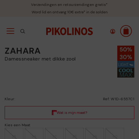
Verzendingen en retourzendingen gratis*
Word lid en ontvang 10€ extra* in de solden
ZAHARA
Damessneaker met dikke zool
Kleur:
Ref: W1D-6557C1
Kies een Maat
35
36
37
38
39
40