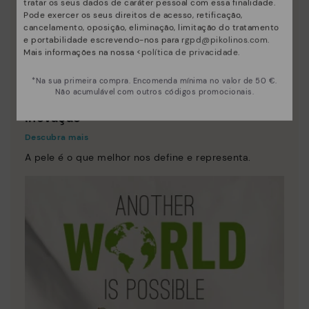
tratar os seus dados de caráter pessoal com essa finalidade.
Pode exercer os seus direitos de acesso, retificação,
cancelamento, oposição, eliminação, limitação do tratamento
e portabilidade escrevendo-nos para
rgpd@pikolinos.com
.
Mais informações na nossa <
política de privacidade
.
*Na sua primeira compra. Encomenda mínima no valor de 50 €.
Não acumulável com outros códigos promocionais.
Inovação
Descubra mais
A pele é o que melhor nos define e representa.