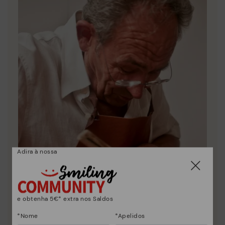
Adira à nossa
e obtenha 5€* extra nos Saldos
*Nome
*Apelidos