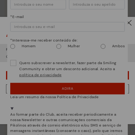
Essência Pikolinos
Descubra mais
*E-mail
Desde 1984 trabalhamos para que cada sapato seja
único.
Atenção!
*Interessa-me receber conteúdo de:
Homem
Mulher
Ambos
Parece que está em
USA
e vai aceder no
Portugal
.
Quer ir para a web de
USA
?
Quero subscrever a newsletter, fazer parte da Smiling
Community e obter um desconto adicional. Aceito a
política de privacidade
¡UPS! FOI UM LAPSO, CONTINUO EM USA
ADIRA
NÂO, QUERO VISITAR A WEB DO PORTUGAL
Leia um resumo da nossa Política de Privacidade
Estamos presentes em mais de 29 lojas.
Selecione a sua
aqui
.
Ao formar parte do Club, aceita receber periodicamente a
nossa Newsletter e outras comunicações comerciais da
Pikolinos através de correio eletrónico e/ou SMS e serviço de
mensagens instantâneas (consoante o caso), pelo que iremos