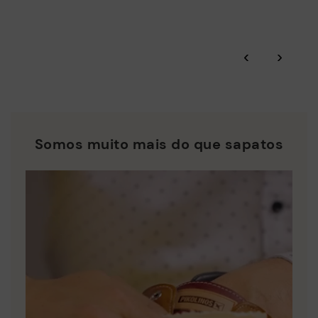
toda a cadeia de abastecimento.
Garantia Pikolinos.
Residuo Cero: Valorizamos as matérias-primas reduzindo a
geração de resíduos e fomentando a sua reutilização.
‹
›
Consulte mais informações sobre envios
.
aqui
A Pikolinos trabalha pela sustentabilidade de todos os seus
materiais e processos de produção.
*Envios gratuitos para pedidos superiores a 50€ - devoluções
gratuitas. Prazo de devolução ampliado para 60 dias para
DESCUBRA MAIS
utilizadores subscritos à newsletter e membros do Club.
Somos muito mais do que sapatos