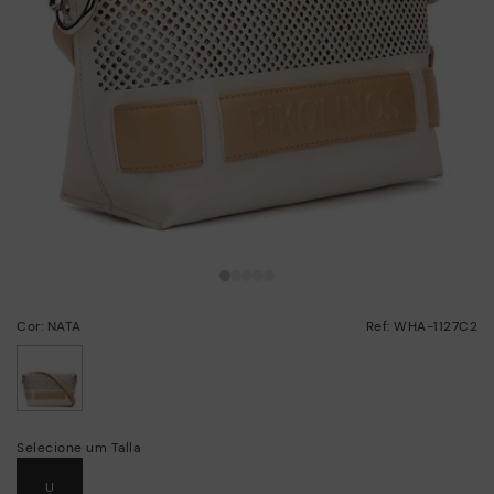
Cor: NATA
Ref: WHA-1127C2
selecionado/a
Selecione um Talla
U