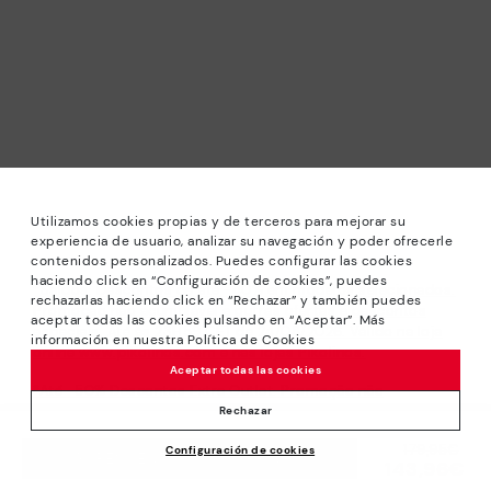
Utilizamos cookies propias y de terceros para mejorar su
experiencia de usuario, analizar su navegación y poder ofrecerle
contenidos personalizados. Puedes configurar las cookies
haciendo click en “Configuración de cookies”, puedes
*Saldos: Descontos de até -40% em modelos selecionados.
rechazarlas haciendo click en “Rechazar” y también puedes
Promoção não acumulável a outras ofertas e descontos
aceptar todas las cookies pulsando en “Aceptar”. Más
especiais. Até às 23H59 CET de 24/08/2026. Válido na loja
información en nuestra Política de Cookies
online www.pikolinos.com e nas lojas Pikolinos.
Aceptar todas las cookies
*Até -50% Descontos Extra Outlet. Promoção não
acumulável com outras ofertas e descontos especiais.
Rechazar
Válido na loja online www.pikolinos.com. Até às 23h59 CEST
Preço reduzido de
179,95€
Configuración de cookies
(Bruxelas, Copenhaga, Madrid, Paris) de 31/08/2026.
ACRESCENTAR AO CARRINHO
143,96€
para