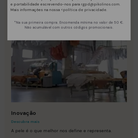
e portabilidade escrevendo-nos para
rgpd@pikolinos.com
.
Mais informações na nossa <
política de privacidade
.
*Na sua primeira compra. Encomenda mínima no valor de 50 €.
Não acumulável com outros códigos promocionais.
Inovação
Descubra mais
A pele é o que melhor nos define e representa.