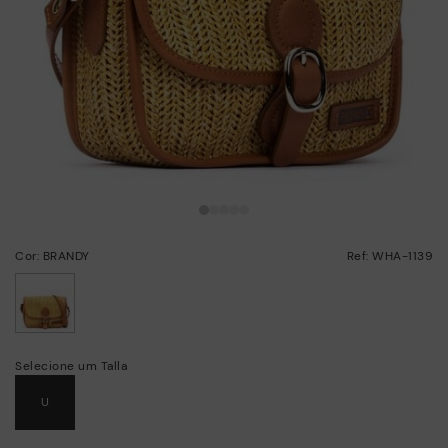
Cor: BRANDY
Ref: WHA-1139
selecionado/a
Selecione um Talla
U