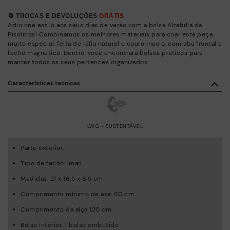
🔄 TROCAS E DEVOLUÇÕES
GRÁTIS
Adicione estilo aos seus dias de verão com a bolsa Altafulla da
Pikolinos! Combinamos os melhores materiais para criar esta peça
muito especial, feita de ráfia natural e couro macio, com aba frontal e
fecho magnético. Dentro, você encontrará bolsos práticos para
manter todos os seus pertences organizados.
Características tecnicas
LWG - SUSTENTÁVEL
Parte exterior:
Tipo de fecho: Íman
Medidas: 21 x 16.5 x 6.5 cm.
Comprimento mínimo de asa: 60 cm
Comprimento da alça 120 cm
Bolso interior: 1 bolso embutido