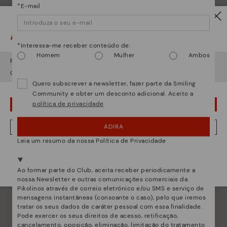
*E-mail
Atenção!
*Interessa-me receber conteúdo de:
Homem
Mulher
Ambos
Parece que está em
USA
e vai aceder no
Portugal
.
Quer ir para a web de
USA
?
Quero subscrever a newsletter, fazer parte da Smiling
Community e obter um desconto adicional. Aceito a
Essência Pikolinos
política de privacidade
¡UPS! FOI UM LAPSO, CONTINUO EM USA
Descubra mais
ADIRA
NÂO, QUERO VISITAR A WEB DO PORTUGAL
Desde 1984 trabalhamos para que cada sapato seja
Leia um resumo da nossa Política de Privacidade
único.
Estamos presentes em mais de 29 lojas.
Selecione a sua
aqui
.
Ao formar parte do Club, aceita receber periodicamente a
nossa Newsletter e outras comunicações comerciais da
Pikolinos através de correio eletrónico e/ou SMS e serviço de
mensagens instantâneas (consoante o caso), pelo que iremos
tratar os seus dados de caráter pessoal com essa finalidade.
Pode exercer os seus direitos de acesso, retificação,
cancelamento, oposição, eliminação, limitação do tratamento