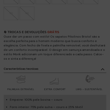
45
46
🔄 TROCAS E DEVOLUÇÕES
GRÁTIS
Ouse dar um passo com estilo! Os sapatos Pikolinos Bristol são a
escolha perfeita para o homem moderno que busca conforto e
elegância. Com fecho de fivela e palmilha removível, você desfrutará
de um conforto incomparável. O design em camurça amendoada e o
estilo Monk adicionam um toque diferenciado a cada passo. Calce-
os e sinta a diferença!
Características tecnicas
PALMILHA EXTRAÍVEL
EXTRA CONFORT
LWG - SUSTENTÁVEL
Empeine: 100% pele bovina – couro
Forro interior: 75% pele suína – couro e 25% têxtil