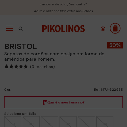
Envios e devoluções grátis*
Adira e obtenha 5€* extra nos Saldos
BRISTOL
Sapatos de cordões com design em forma de
amêndoa para homem.
(3 resenhas)
Cor:
Ref: M7J-3229SE
Selecione um Talla
39
40
41
42
43
44