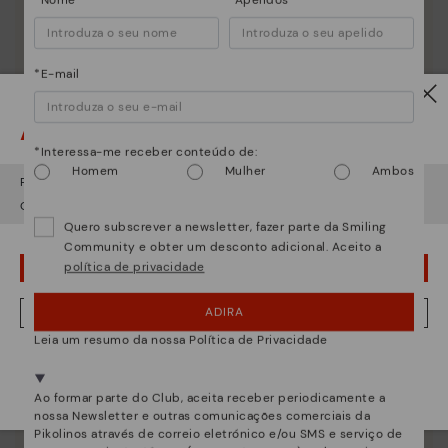
*Nome
*Apelidos
*E-mail
Atenção!
*Interessa-me receber conteúdo de:
Homem
Mulher
Ambos
Parece que está em
USA
e vai aceder no
Portugal
.
Quer ir para a web de
USA
?
Quero subscrever a newsletter, fazer parte da Smiling
Community e obter um desconto adicional. Aceito a
política de privacidade
¡UPS! FOI UM LAPSO, CONTINUO EM USA
ADIRA
NÂO, QUERO VISITAR A WEB DO PORTUGAL
Leia um resumo da nossa Política de Privacidade
Estamos presentes em mais de 29 lojas.
Selecione a sua
aqui
.
Ao formar parte do Club, aceita receber periodicamente a
nossa Newsletter e outras comunicações comerciais da
Pikolinos através de correio eletrónico e/ou SMS e serviço de