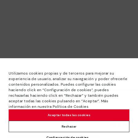
Utilizamos cookies propias y de terceros para mejorar su
experiencia de usuario, analizar su navegación y poder ofrecerle
contenidos personalizados. Puedes configurar las cookies
haciendo click en “Configuración de cookies”, puedes
*Saldos: Descontos de até -40% em modelos selecionados.
rechazarlas haciendo click en “Rechazar” y también puedes
Promoção não acumulável a outras ofertas e descontos
Lamentamos muito, este produto não
aceptar todas las cookies pulsando en “Aceptar”. Más
especiais. Até às 23H59 CET de 24/08/2026. Válido na loja
información en nuestra Política de Cookies
está disponível. Mas não fique desiludido,
online www.pikolinos.com e nas lojas Pikolinos.
porque temos produtos similares que irá
Aceptar todas las cookies
Preço reduzido de
119,95€
*Até -50% Descontos Extra Outlet. Promoção não
adorar.
59,97€
para
acumulável com outras ofertas e descontos especiais.
Rechazar
Válido na loja online www.pikolinos.com. Até às 23h59 CEST
Configuración de cookies