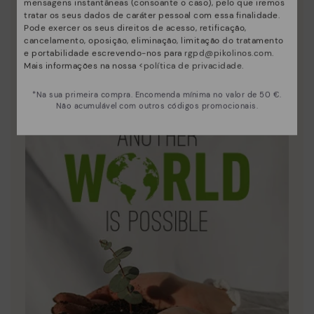
mensagens instantâneas (consoante o caso), pelo que iremos
tratar os seus dados de caráter pessoal com essa finalidade.
Pode exercer os seus direitos de acesso, retificação,
cancelamento, oposição, eliminação, limitação do tratamento
Inovação
e portabilidade escrevendo-nos para
rgpd@pikolinos.com
.
Mais informações na nossa <
política de privacidade
.
Descubra mais
A pele é o que melhor nos define e representa.
*Na sua primeira compra. Encomenda mínima no valor de 50 €.
Não acumulável com outros códigos promocionais.