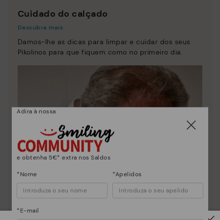
Cuidado do calçado
Descubra mais
Damos-lhe as dicas para limpar e cuidar dos seus
Pikolinos para que fiquem como no primeiro dia.
Adira à nossa
e obtenha 5€* extra nos Saldos
*Nome
*Apelidos
*E-mail