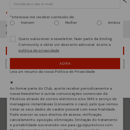
Atenção!
*Interessa-me receber conteúdo de:
Homem
Mulher
Ambos
Parece que está em
USA
e vai aceder no
Portugal
.
Quer ir para a web de
USA
?
Quero subscrever a newsletter, fazer parte da Smiling
Community e obter um desconto adicional. Aceito a
política de privacidade
¡UPS! FOI UM LAPSO, CONTINUO EM USA
Essência Pikolinos
Descubra mais
ADIRA
NÂO, QUERO VISITAR A WEB DO PORTUGAL
Desde 1984 trabalhamos para que cada sapato seja
Leia um resumo da nossa Política de Privacidade
único.
Estamos presentes em mais de 29 lojas.
Selecione a sua
aqui
.
Ao formar parte do Club, aceita receber periodicamente a
nossa Newsletter e outras comunicações comerciais da
Pikolinos através de correio eletrónico e/ou SMS e serviço de
mensagens instantâneas (consoante o caso), pelo que iremos
tratar os seus dados de caráter pessoal com essa finalidade.
Pode exercer os seus direitos de acesso, retificação,
cancelamento, oposição, eliminação, limitação do tratamento
e portabilidade escrevendo-nos para
rgpd@pikolinos.com
.