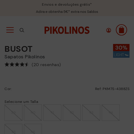
Envios e devoluções grátis*
Adira e obtenha 5€* extra nos Saldos
BUSOT
Sapatos Pikolinos
(20 resenhas)
Cor:
Ref: PKM7S-4388ZS
Selecione um Talla
39
40
41
42
43
44
45
46