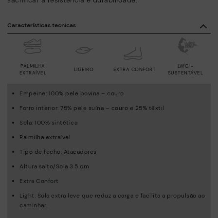
Características tecnicas
PALMILHA
LWG -
LIGEIRO
EXTRA CONFORT
EXTRAÍVEL
SUSTENTÁVEL
Empeine: 100% pele bovina – couro
Forro interior: 75% pele suína – couro e 25% têxtil
Sola: 100% sintética
Palmilha extraível
Tipo de fecho: Atacadores
Altura salto/Sola 3.5 cm
Extra Confort
Light: Sola extra leve que reduz a carga e facilita a propulsão ao
caminhar.