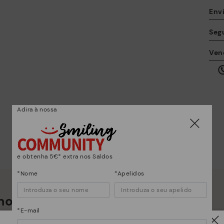
Envi
Seg
A 
Ven
ta
qu
al
Adira à nossa
e obtenha 5€* extra nos Saldos
*Nome
*Apelidos
Co
os muito mais do que sapatos
*E
gr
*E-mail
su