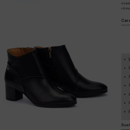
ocas
ritm
Cara
Sus