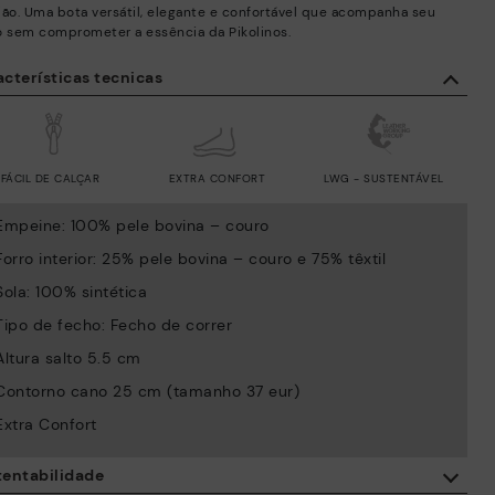
ião. Uma bota versátil, elegante e confortável que acompanha seu
o sem comprometer a essência da Pikolinos.
cterísticas tecnicas
FÁCIL DE CALÇAR
EXTRA CONFORT
LWG - SUSTENTÁVEL
Empeine: 100% pele bovina – couro
Forro interior: 25% pele bovina – couro e 75% têxtil
Sola: 100% sintética
Tipo de fecho: Fecho de correr
Altura salto 5.5 cm
Contorno cano 25 cm (tamanho 37 eur)
Extra Confort
tentabilidade