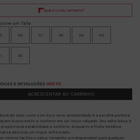
cione um Talla
35
36
37
38
39
40
41
42
TROCAS E DEVOLUÇÕES
GRÁTIS
ACRESCENTAR AO CARRINHO
 bota de cano curto com bico semi-arredondado é a escolha perfeita
 quem busca estilo e conforto em um único calçado. Seu salto baixo e
o proporciona estabilidade e conforto, enquanto a fivela metálica
rativa adiciona um toque sofisticado.
er interno facilita o calce, tornando-a indispensável para qualquer