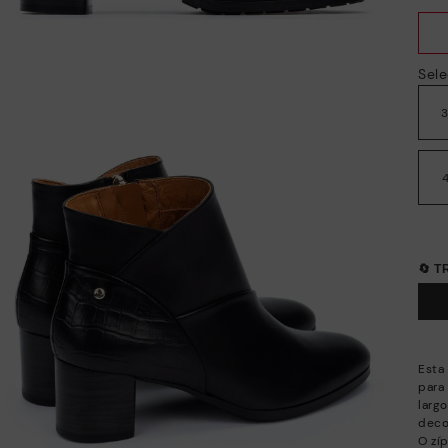
Sele
🔄 
Esta
para
larg
deco
O zíp