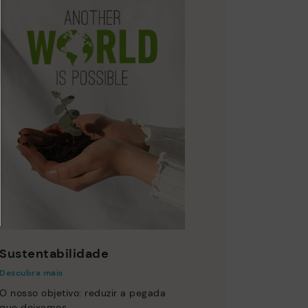
Sustentabilidade
Descubra mais
O nosso objetivo: reduzir a pegada
que deixamos.