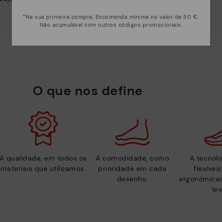
*Na sua primeira compra. Encomenda mínima no valor de 50 €.
Não acumulável com outros códigos promocionais.
O que nos define
A qualidade, em todos os
A comodidade, como
A tecnolo
materiais que utilizamos.
prioridade em cada
flexívei
desenho.
ergonómicas
lev