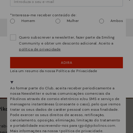
Atenção!
*Interessa-me receber conteúdo de:
Homem
Mulher
Ambos
Parece que está em
USA
e vai aceder no
Portugal
.
Quer ir para a web de
USA
?
Quero subscrever a newsletter, fazer parte da Smiling
Community e obter um desconto adicional. Aceito a
política de privacidade
¡UPS! FOI UM LAPSO, CONTINUO EM USA
ADIRA
NÂO, QUERO VISITAR A WEB DO PORTUGAL
Leia um resumo da nossa Política de Privacidade
Estamos presentes em mais de 29 lojas.
Selecione a sua
aqui
.
Ao formar parte do Club, aceita receber periodicamente a
nossa Newsletter e outras comunicações comerciais da
Pikolinos através de correio eletrónico e/ou SMS e serviço de
mensagens instantâneas (consoante o caso), pelo que iremos
ikolinos
Inovação
tratar os seus dados de caráter pessoal com essa finalidade.
Pode exercer os seus direitos de acesso, retificação,
Descubra mais
cancelamento, oposição, eliminação, limitação do tratamento
trabalhamos para que
A pele é o que melhor nos define e
e portabilidade escrevendo-nos para
rgpd@pikolinos.com
.
Mais informações na nossa <
política de privacidade
.
seja único.
representa.