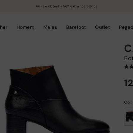
Adira e obtenha 5€* extra nos Saldos
her
Homem
Malas
Barefoot
Outlet
Pega
C
B
1
Cor
selecionado/a