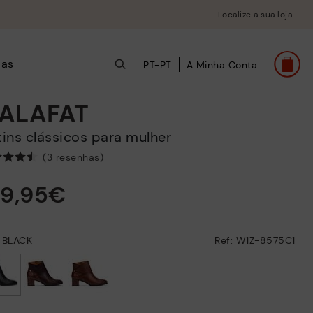
Localize a sua loja
das
PT-PT
A Minha Conta
ALAFAT
otins clássicos para mulher
(3 resenhas)
29,95€
: BLACK
Ref: W1Z-8575C1