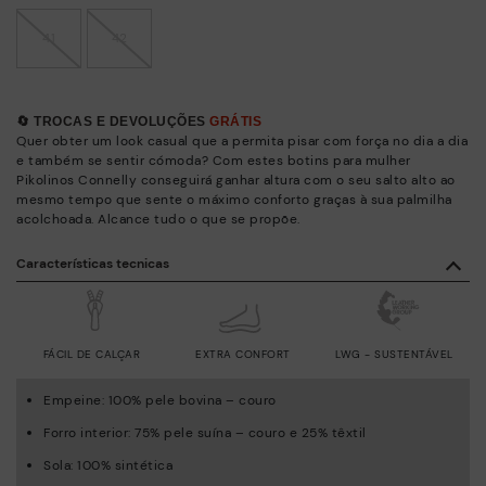
41
42
🔄 TROCAS E DEVOLUÇÕES
GRÁTIS
Quer obter um look casual que a permita pisar com força no dia a dia
e também se sentir cómoda? Com estes botins para mulher
Pikolinos Connelly conseguirá ganhar altura com o seu salto alto ao
mesmo tempo que sente o máximo conforto graças à sua palmilha
acolchoada. Alcance tudo o que se propõe.
Características tecnicas
FÁCIL DE CALÇAR
EXTRA CONFORT
LWG - SUSTENTÁVEL
Empeine: 100% pele bovina – couro
Forro interior: 75% pele suína – couro e 25% têxtil
Sola: 100% sintética