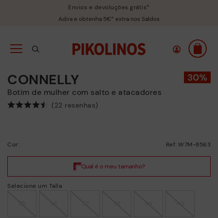
Envios e devoluções grátis*
Adira e obtenha 5€* extra nos Saldos
CONNELLY
Botim de mulher com salto e atacadores
(22 resenhas)
Cor:
Ref: W7M-8563
Selecione um Talla
35
36
37
38
39
40