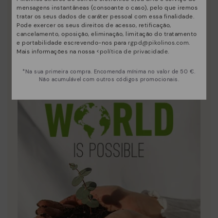
mensagens instantâneas (consoante o caso), pelo que iremos
tratar os seus dados de caráter pessoal com essa finalidade.
Pode exercer os seus direitos de acesso, retificação,
Inovação
cancelamento, oposição, eliminação, limitação do tratamento
e portabilidade escrevendo-nos para
rgpd@pikolinos.com
.
Descubra mais
Mais informações na nossa <
política de privacidade
.
A pele é o que melhor nos define e representa.
*Na sua primeira compra. Encomenda mínima no valor de 50 €.
Não acumulável com outros códigos promocionais.