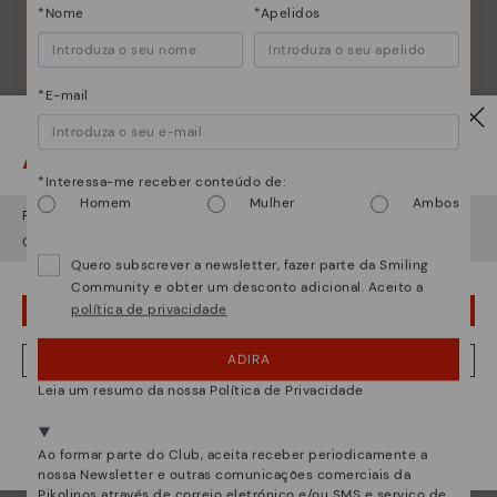
*Nome
*Apelidos
*E-mail
Atenção!
*Interessa-me receber conteúdo de:
Homem
Mulher
Ambos
Parece que está em
USA
e vai aceder no
Portugal
.
Quer ir para a web de
USA
?
Quero subscrever a newsletter, fazer parte da Smiling
Community e obter um desconto adicional. Aceito a
política de privacidade
¡UPS! FOI UM LAPSO, CONTINUO EM USA
ADIRA
NÂO, QUERO VISITAR A WEB DO PORTUGAL
Leia um resumo da nossa Política de Privacidade
Estamos presentes em mais de 29 lojas.
Selecione a sua
aqui
.
Ao formar parte do Club, aceita receber periodicamente a
nossa Newsletter e outras comunicações comerciais da
Pikolinos através de correio eletrónico e/ou SMS e serviço de